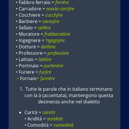
• Fabbro-ferraio =
ferrére
• Carradore =
maste-carrjìre
• Cocchiere =
cucchjìre
• Barbiere =
varevjìre
• Sellaio =
sellére
• Muratore =
frabbecatöre
• Ingegnere =
‘ngegnjire
• Dottore =
dottöre
• Professore =
professöre
• Lattaio =
lattére
• Portinaio =
purtenére
• Furiere =
furjìre
.•
Fornaio
= furnére
Tutte le parole che in italiano terminano
con la à (accentata), mantengono questa
desinenza anche nel dialetto
Carità =
caretà
• Acidità =
acedetà
• Comodità =
cumedetà