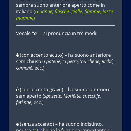
sempre suono anteriore aperto come in
italiano (
Giuanne, fiasche, gialle, fiamme, lazze,
mamme
)
Vocale
“e”
– si pronuncia in tre modi:
é
(con accento acuto) – ha suono anteriore
semichiuso (
i paténe, ‘u pétre, ‘nu chéne, juché,
camené,
ecc.)
è
(con accento grave) – ha suono anteriore
semiaperto (
spasètte, Mariètte, spècchje,
fetènde,
ecc.)
e
(senza accento) – ha suono indistinto,
neutro
(ə)
, che ha la funzione importante di