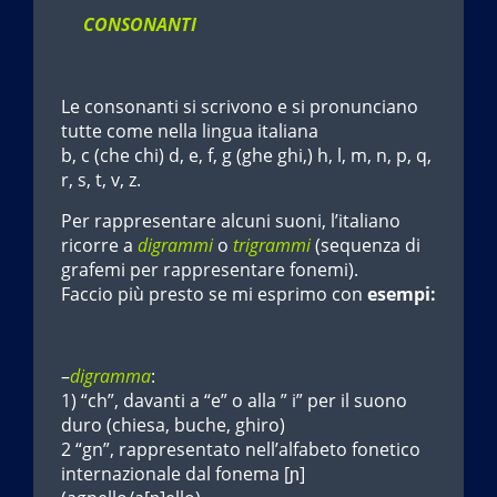
CONSONANTI
Le consonanti si scrivono e si pronunciano
tutte come nella lingua italiana
b, c (che chi) d, e, f, g (ghe ghi,) h, l, m, n, p, q,
r, s, t, v, z.
Per rappresentare alcuni suoni, l’italiano
ricorre a
digrammi
o
trigrammi
(sequenza di
grafemi per rappresentare fonemi).
Faccio più presto se mi esprimo con
esempi:
–
digramma
:
1) “ch”, davanti a “e” o alla ” i” per il suono
duro (chiesa, buche, ghiro)
2 “gn”, rappresentato nell’alfabeto fonetico
internazionale dal fonema [ɲ]