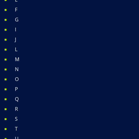
F
G
I
J
L
M
N
O
P
Q
R
S
T
U