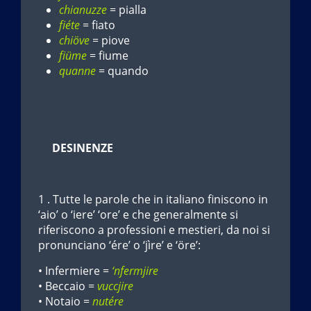
chianuzze
= pialla
fiéte
= fiato
chiöve
= piove
fiüme
= fiume
quanne
= quando
DESINENZE
1 . Tutte le parole che in italiano finiscono in
‘aio’ o ‘iere’ ‘ore’ e che generalmente si
riferiscono a professioni e mestieri, da noi si
pronunciano ‘ére’ o ‘jìre’ e ‘öre’:
• Infermiere =
‘nfermjire
• Beccaio =
vuccjire
• Notaio =
nutére