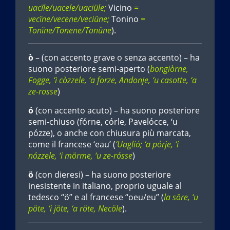
uacïle/uacele/uaciüle;
Vicino
=
vecïne/vecene/veciüne;
Tonino
=
Tonïne/Tonene/Tonüne
).
ò
– (con accento grave o senza accento) – ha
suono posteriore semi-aperto (
bongiòrne,
Fogge, ‘i còzzele, ‘a forze, Andonje, ‘u casotte, ‘a
ze-rosse
)
ó
(con accento acuto) – ha suono posteriore
semi-chiuso (
fórne, córle, Pavelócce, ‘u
pózze
), o anche con chiusura più marcata,
come il francese
‘eau’
(
‘Uaglió; ‘a pórje, ‘i
nózzele, ‘i mörme, ‘u ze-rósse
)
ö
(con dieresi) – ha suono posteriore
inesistente in italiano, proprio uguale al
tedesco “ö” e al francese “
oeu/eu
” (
la söre, ‘u
pöte, ‘i jöte, ‘a röte, Necöle
).