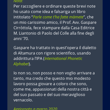
Nota:
Per raccogliere e ordinare queste brevi note
ho usato come idea e falsariga un libro
intitolato “
Parle come t’ha fatte màmete
”, che
un mio carissimo amico, il Prof. Avv. Gaspare
Cirròttola, fece stampare dalla Casa Editrice
M. Liantonio di Paolo del Colle alla fine degli
anni ’70.
Gaspare ha trattato in quest’opera il dialetto
di Altamura con rigore scientifico, usando
addirittura l’IPA (
International Phonetic
Alphabet
).
Io non so, non posso e non voglio arrivare a
tanto, ma credo che questo mio modesto
lavoro possa giovare a coloro che sono,
come me, appassionati della nostra città e
del suo passato e del suo meraviglioso
vernacolo.
Aggiornato a marzo 2020