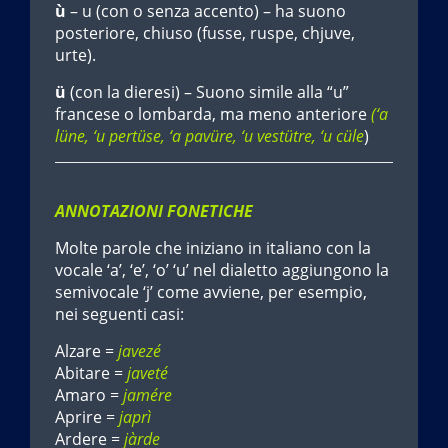
ù
– u (con o senza accento) – ha suono
posteriore, chiuso (fusse, ruspe, chjuve,
urte).
ü
(con la dieresi) – Suono simile alla “u”
francese o lombarda, ma meno anteriore
(‘a
lüne, ‘u pertüse, ‘a pavüre, ‘u vestütre, ‘u cüle
)
ANNOTAZIONI FONETICHE
Molte parole che iniziano in italiano con la
vocale ‘a’, ‘e’, ‘o’ ‘u’ nel dialetto aggiungono la
semivocale ‘j’ come avviene, per esempio,
nei seguenti casi:
Alzare =
javezé
Abitare =
javeté
Amaro =
jamére
Aprire =
japrì
Ardere =
jàrde