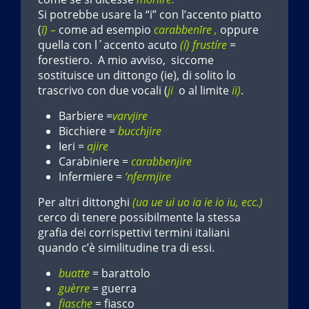
Si potrebbe usare la “i” con l’accento piatto
(
ī) –
come ad esempio
carabbenīre ,
oppure
quella con l´accento acuto
(í) frustíre
=
forestiero. A mio avviso, siccome
sostituisce un dittongo (ie), di solito lo
trascrivo con due vocali (
ji
o al limite
ii)
.
Barbiere =
varvjire
Bicchiere =
bucchjire
Ieri =
ajire
Carabiniere =
carabbenjire
Infermiere =
‘nfermjire
Per altri dittonghi
(ua ue ui uo ia ie io iu, ecc.)
cerco di tenere possibilmente la stessa
grafia dei corrispettivi termini italiani
quando c’è similitudine tra di essi.
buatte
= barattolo
guèrre
= guerra
fiasche
= fiasco