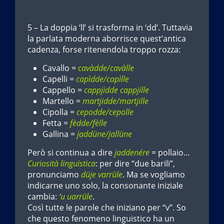
5 – La doppia ‘ll’ si trasforma in ‘dd’. Tuttavia
la parlata moderna aborrisce quest’antica
cadenza, forse ritenendola troppo rozza:
Cavallo =
cavàdde/cavàlle
Capelli =
capìdde/capìlle
Cappello =
cappjidde cappjille
Martello =
martjidde/martjille
Cipolla =
cepodde/cepolle
Fetta =
fèdde/fèlle
Gallina =
jaddüne/jallüne
Però si continua a dire
jaddenére
= pollaio…
Curiosità linguistica
: per dire “due barili”,
pronunciamo
düje varrüle
. Ma se vogliamo
indicarne uno solo, la consonante iniziale
cambia:
‘u uarrüle
.
Così tutte le parole che iniziano per “v”. So
che questo fenomeno linguistico ha un