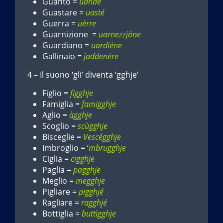
Guanto =
uande
Guastare =
uasté
Guerra =
uèrre
Guarnizione =
uarnezzjöne
Guardiano =
uardiéne
Gallinaio =
jaddenére
4 – Il suono ‘gli’ diventa ‘gghje’
Figlio =
figghje
Famiglia =
famigghje
Aglio =
àgghje
Scoglio =
scùgghje
Bisceglie =
Vescégghje
Imbroglio = ‘
mbrugghje
Ciglia =
cigghje
Paglia =
pagghje
Meglio =
megghje
Pigliare =
pigghjé
Ragliare =
ragghjé
Bottiglia =
buttìgghje