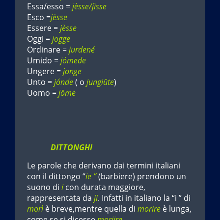
Essa/esso =
jèsse/jìsse
Esco =
jèsse
Essere =
jèsse
Oggi =
jogge
Ordinare =
jurdené
Umido =
jómede
Ungere =
jonge
Unto =
jónde
( o
jungiüte
)
Uomo =
jöme
DITTONGHI
Le parole che derivano dai termini italiani
con il dittongo “
ie ”
(barbiere) prendono un
suono di
i
con durata maggiore,
rappresentata da
ji
. Infatti in italiano la “i ” di
morì
è breve,mentre quella di
morire
è lunga,
come se si dicesse
moriire.