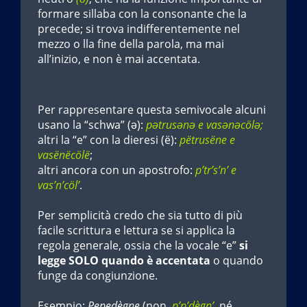
formare sillaba con la consonante che la
precede; si trova indifferentemente nel
mezzo o lla fine della parola, ma mai
all’inizio, e non è mai accentata.
Per rappresentare questa semivocale alcuni
usano la “schwa” (ə):
pətrusənə e vasənəcölə;
altri la “e” con la dieresi (ë):
pëtrusëne e
vasënëcölë
;
altri ancora con un apostrofo:
p’tr’s’n’ e
vas’n’cöl’
.
Per semplicità credo che sia tutto di più
facile scrittura e lettura se si applica la
regola generale, ossia che la vocale “e”
si
legge SOLO quando è accentata
o quando
funge da congiunzione.
Esempio:
Pepedègne
(non
p’p’dègn’,
né