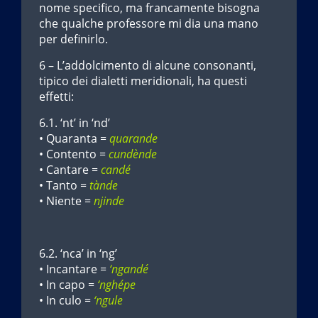
nome specifico, ma francamente bisogna
che qualche professore mi dia una mano
per definirlo.
6 – L’addolcimento di alcune consonanti,
tipico dei dialetti meridionali, ha questi
effetti:
6.1. ‘nt’ in ‘nd’
• Quaranta =
quarande
• Contento =
cundènde
• Cantare =
candé
• Tanto =
tànde
• Niente =
njinde
6.2. ‘nca’ in ‘ng’
• Incantare =
‘ngandé
• In capo =
‘nghépe
• In culo =
‘ngule