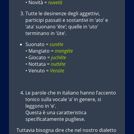
• Novità =
nuvetà
Tutte le desinenze degli aggettivi,
participi passati e sostantivi in ‘ato’ e
‘ata’ suonano ‘éte’; quelle in ‘uto’
terminano in ‘üte’.
Suonato =
sunéte
• Mangiato =
mangéte
• Giocato =
juchéte
• Nottata =
nuttéte
• Venuto =
Venüte
Le parole che in italiano hanno l’accento
tonico sulla vocale ‘a’ in genere, si
leggono in ‘e’.
Questa è una caratteristica
specificatamente pugliese.
Tuttavia bisogna dire che nel nostro dialetto