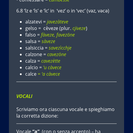
6.8 ‘lz e ‘ls’ e ‘lc’ in ‘vez’ o in ‘vec’ (vəz, vəcə)
alzatevi =
javezàteve
gelso = cèveze (plur.
cjiveze
)
falso =
fàveze, favezöne
salsa =
sàveze
salsiccia =
savezìcchje
calzone =
cavezöne
calza =
cavezètte
calcio =
‘u càvece
calce
= ‘a càvece
VOCALI
Scriviamo ora ciascuna vocale e spieghiamo
la corretta dizione:
Vocale
“a”
(con o senza accento) – ha