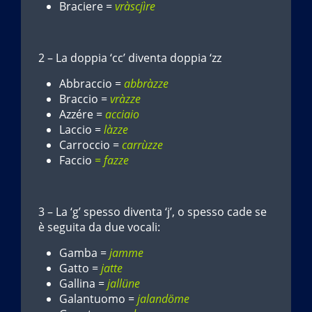
Braciere =
vràscjìre
2 – La doppia ‘cc’ diventa doppia ‘zz
Abbraccio =
abbràzze
Braccio =
vràzze
Azzére =
acciaio
Laccio =
làzze
Carroccio =
carrùzze
Faccio
= fazze
3 – La ‘g’ spesso diventa ‘j’, o spesso cade se
è seguita da due vocali:
Gamba =
jamme
Gatto =
jatte
Gallina =
jallüne
Galantuomo =
jalandöme