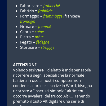
Fabbricare =
frabbeché
Fabrizio =
frabbìzje
Formaggio =
frummàgge (
francese
fromage)
Firmare =
fremmé
Capra =
crépe
Pietra =
pröte
Fegato =
fèdeghe
Storpiare =
struppjé
ATTENZIONE
Volendo
scrivere
il dialetto è indispensabile
ricorrere a segni speciali che la normale
tastiera in uso ai nostri computer non
contiene: allora se si scrive in Word, bisogna
ricorrere a “inserisci simbolo” altrimenti
occorre avvalersi del trucco Alt+… Tenendo
premuto il tasto Alt digitare una serie di