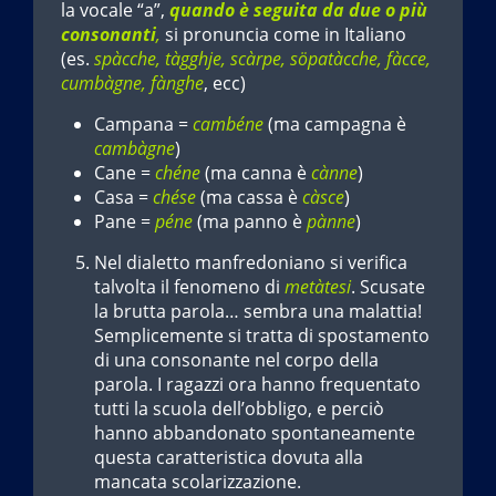
la vocale “a”,
quando è seguita da due o più
consonanti
,
si pronuncia come in Italiano
(es.
spàcche, tàgghje, scàrpe, söpatàcche, fàcce,
cumbàgne, fànghe
, ecc)
Campana =
cambéne
(ma campagna è
cambàgne
)
Cane =
chéne
(ma canna è
cànne
)
Casa =
chése
(ma cassa è
càsce
)
Pane =
péne
(ma panno è
pànne
)
Nel dialetto manfredoniano si verifica
talvolta il fenomeno di
metàtesi
. Scusate
la brutta parola… sembra una malattia!
Semplicemente si tratta di spostamento
di una consonante nel corpo della
parola. I ragazzi ora hanno frequentato
tutti la scuola dell’obbligo, e perciò
hanno abbandonato spontaneamente
questa caratteristica dovuta alla
mancata scolarizzazione.