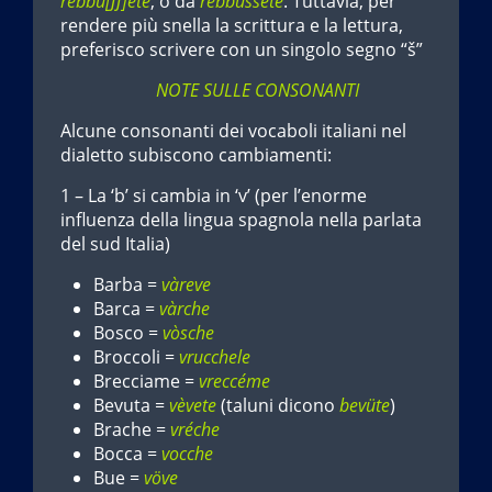
rebbu[ʃʃ]éte
, o da
rebbuššéte
. Tuttavia, per
rendere più snella la scrittura e la lettura,
preferisco scrivere con un singolo segno “š”
NOTE SULLE CONSONANTI
Alcune consonanti dei vocaboli italiani nel
dialetto subiscono cambiamenti:
1 – La ‘b’ si cambia in ‘v’ (per l’enorme
influenza della lingua spagnola nella parlata
del sud Italia)
Barba =
vàreve
Barca =
vàrche
Bosco =
vòsche
Broccoli =
vrucchele
Brecciame =
vreccéme
Bevuta =
vèvete
(taluni dicono
bevüte
)
Brache =
vréche
Bocca =
vocche
Bue =
vöve