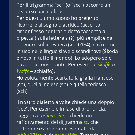
Per il trigramma “sci” (o “sce”) occorre un
discorso particolare.
Per quest’ultimo suono ho preferito
ricorrere al segno diacritico (accento
circonflesso contrario detto “accento a
pipetta”) sulla lettera s (š), più semplice da
ottenere sulla testiera (alt+0154), così come
in uso nelle lingue slave o scandinave (Škoda
è noto in tutto il mondo). Lo adopero solo
davanti a consonante, Per esempio
škàffe
o
šcaffe
= schiaffo).
Ho volutamente scartato la grafia francese
(ch), quella inglese (sh) e quella tedesca
(sch).
Il nostro dialetto a volte chiede una doppio
“sce”. Per esempio in fase di pronuncia,
l’aggettivo
rebbuscéte
, richiede un
rafforzamento del digramma
sc
, che
potrebbe essere rappresentato da