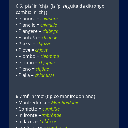
6.6. ‘pia’ in ‘chja’ (la ‘p’ seguita da dittongo
cambia in ‘chj’)
• Pianura =
chjanüre
• Pianelle =
chianille
• Piangere =
chjànge
• Pianto/a =
chiànde
• Piazza =
chjàzze
• Piove =
chjöve
• Piombo =
chjómme
• Pioppo =
chjùppe
• Pieno =
chjüne
• Pialla =
chianùzze
6.7 ‘nf’ in ‘mb’ (tipico manfredoniano)
• Manfredonia =
Mambredònje
• Confetto =
cumbìtte
• In fronte =
‘mbrònde
• In faccia=
‘mbàcce
• confessare =
cumbessé