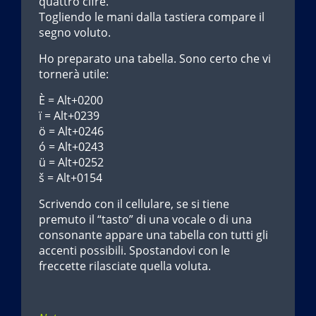
quattro cifre.
Togliendo le mani dalla tastiera compare il
segno voluto.
Ho preparato una tabella. Sono certo che vi
tornerà utile:
È = Alt+0200
ï = Alt+0239
ö = Alt+0246
ó = Alt+0243
ü = Alt+0252
š = Alt+0154
Scrivendo con il cellulare, se si tiene
premuto il “tasto” di una vocale o di una
consonante appare una tabella con tutti gli
accenti possibili. Spostandovi con le
freccette rilasciate quella voluta.