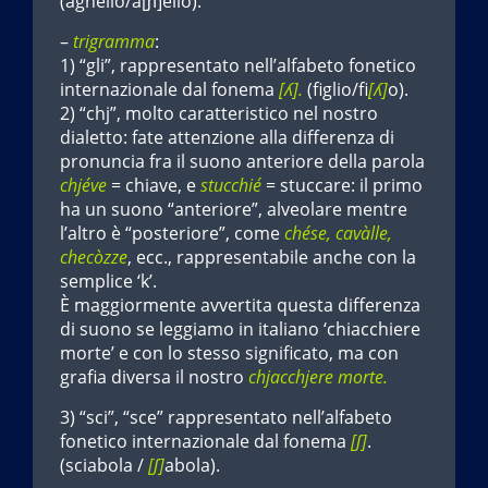
(agnello/a[ɲ]ello).
–
trigramma
:
1) “gli”, rappresentato nell’alfabeto fonetico
internazionale dal fonema
[ʎ].
(figlio/fi
[ʎ]
o).
2) “chj”, molto caratteristico nel nostro
dialetto: fate attenzione alla differenza di
pronuncia fra il suono anteriore della parola
chjéve
= chiave, e
stucchié
= stuccare: il primo
ha un suono “anteriore”, alveolare mentre
l’altro è “posteriore”, come
chése, cavàlle,
checòzze
, ecc., rappresentabile anche con la
semplice ‘k’.
È maggiormente avvertita questa differenza
di suono se leggiamo in italiano ‘chiacchiere
morte’ e con lo stesso significato, ma con
grafia diversa il nostro
chjacchjere morte.
3) “sci”, “sce” rappresentato nell’alfabeto
fonetico internazionale dal fonema
[ʃ]
.
(sciabola /
[ʃ]
abola).