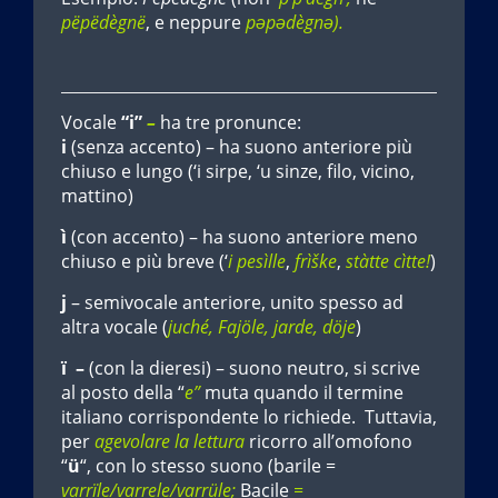
pëpëdègnë
, e neppure
pəpədègnə).
Vocale
“i”
–
ha tre pronunce:
i
(senza accento) – ha suono anteriore più
chiuso e lungo (‘i sirpe, ‘u sinze, filo, vicino,
mattino)
ì
(con accento) – ha suono anteriore meno
chiuso e più breve (‘
i pesìlle
,
frìške
,
stàtte cìtte!
)
j
– semivocale anteriore, unito spesso ad
altra vocale (
juché, Fajöle, jarde, döje
)
ï –
(con la dieresi) – suono neutro, si scrive
al posto della “
e”
muta quando il termine
italiano corrispondente lo richiede. Tuttavia,
per
agevolare la lettura
ricorro all’omofono
“
ü
“, con lo stesso suono (barile =
varrïle/varrele/
varrüle;
Bacile
=