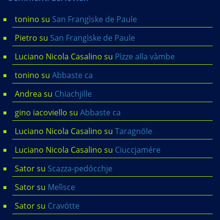
tonino
su
San Frangìske de Paule
Pietro
su
San Frangìske de Paule
Luciano Nicola Casalino
su
Pìzze alla vàmbe
tonino
su
Abbaste ca
Andrea
su
Chiachjille
gino iacoviello
su
Abbaste ca
Luciano Nicola Casalino
su
Taragnöle
Luciano Nicola Casalino
su
Ciuccjamére
Sator
su
Scazza-pedócchje
Sator
su
Melìsce
Sator
su
Cravótte