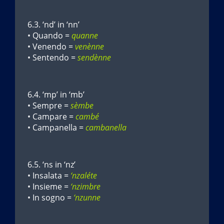
6.3. ‘nd’ in ‘nn’
• Quando =
quanne
• Venendo =
venènne
• Sentendo =
sendènne
6.4. ‘mp’ in ‘mb’
• Sempre =
sèmbe
• Campare =
cambé
• Campanella =
cambanella
6.5. ‘ns in ‘nz’
• Insalata =
‘nzaléte
• Insieme =
‘nzimbre
• In sogno =
‘nzunne