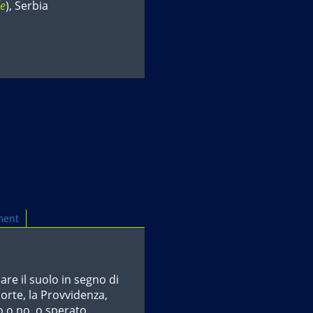
e
), Serbia
ment
iare il suolo in segno di
orte, la Provvidenza,
o o no, o sperato.