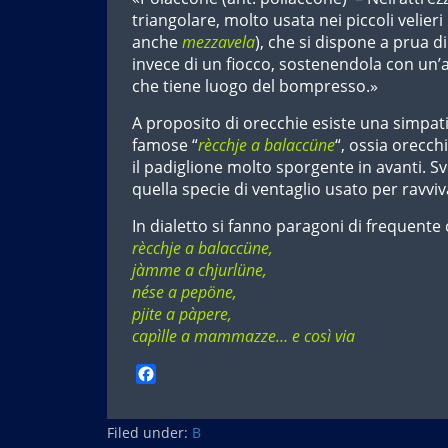
triangolare, molto usata nei piccoli velier
anche
mezzavela
), che si dispone a prua di
invece di un fiocco, sostenendola con un’a
che tiene luogo del bompresso.»
A proposito di orecchie esiste una simpati
famose “
rècchje a balaccüne
“, ossia orecch
il padiglione molto sporgente in avanti. S
quella specie di ventaglio usato per ravviva
In dialetto si fanno paragoni di frequente
rècchje a balaccüne,
jàmme a chjurlüne,
nése a pepöne,
pjite a pàpere,
capìlle a mammazze… e così via
F
a
c
Filed under:
e
B