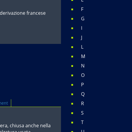
F
 derivazione francese
G
I
J
L
M
N
O
P
Q
ment
R
S
T
era, chiusa anche nella
U
alzatura usata