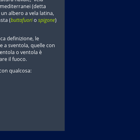
i mediterranei (detta
 un albero a vela latina,
sta (
buttafuori
o
spigone
)
ca definizione, le
ie a sventola, quelle con
ventola o ventola è
re il fuoco.
 con qualcosa: