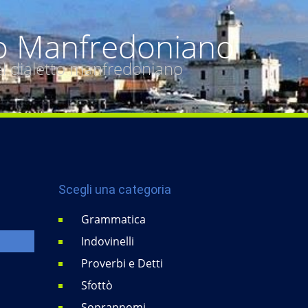
o Manfredoniano
del dialetto manfredoniano
Scegli una categoria
Grammatica
Indovinelli
Proverbi e Detti
Sfottò
Soprannomi