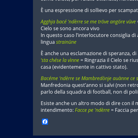
È una espressione di sollievo per scampat
Agghja bacé ‘ndèrre se me tröve angöre vüve
Cielo se sono ancora vivo
In questo caso l’interlocutore consiglia di
lingua
strainüne
È anche una esclamazione di speranza, di
‘sta chése la vìnne
= Ringrazia il Cielo se ri
casa (evidentemente in cattivo stato).
Bacéme ‘ndèrre se Mambredònje auànne ce s
Manfredonia quest’anno si salvi (non ret
parlo della squadra di football, non di polit
Esiste anche un altro modo di dire con i
intendimento:
Facce pe ‘ndèrre
= Faccia per
F
a
c