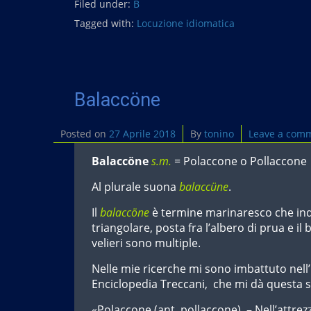
Filed under:
e
B
b
Tagged with:
Locuzione idiomatica
o
o
k
Balaccöne
Posted on
27 Aprile 2018
By
tonino
Leave a com
Balaccöne
s.m.
= Polaccone o Pollaccone
Al plurale suona
balaccüne
.
Il
balaccöne
è termine marinaresco che ind
triangolare, posta fra l’albero di prua e il
velieri sono multiple.
Nelle mie ricerche mi sono imbattuto nell’
Enciclopedia Treccani, che mi dà questa 
«Polaccone (ant. pollaccone) – Nell’attrez