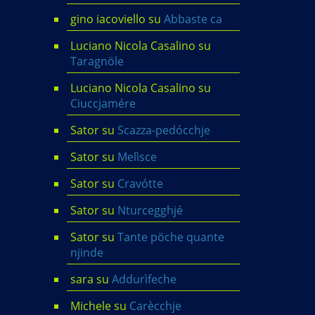
gino iacoviello
su
Abbaste ca
Luciano Nicola Casalino
su
Taragnöle
Luciano Nicola Casalino
su
Ciuccjamére
Sator
su
Scazza-pedócchje
Sator
su
Melìsce
Sator
su
Cravótte
Sator
su
Nturcegghjé
Sator
su
Tante pöche quante
njinde
sara
su
Addurìfeche
Michele
su
Carècchje