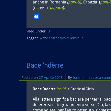
anche in Romania
(papuči)
, Croazia (
papuč
(папучa=
papuča
).
F
a
c
Filed under:
e
B
b
Tagged with:
sostantivo femminile
o
o
k
Bacé ‘ndèrre
Posted on
27 Aprile 2018
By
tonino
Leave a com
Bacé ‘ndèrre
loc.id.
= Grazie al Cielo
Alla lettera significa baciare per terra, bac
deferenza e ringraziamento verso Dio, la s
come volete, per l’aiuto ottenuto, richiest