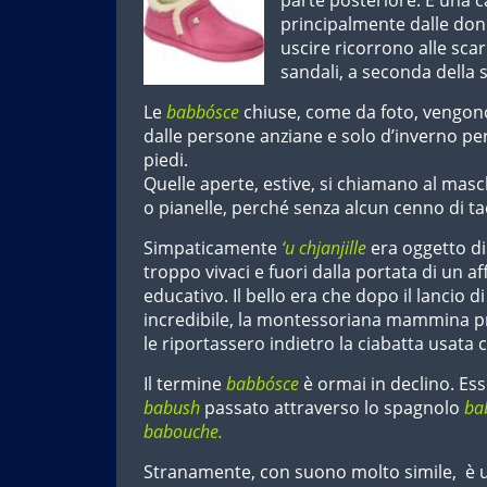
principalmente dalle donn
uscire ricorrono alle scarp
sandali, a seconda della 
Le
babbósce
chiuse, come da foto, vengo
dalle persone anziane e solo d’inverno pe
piedi.
Quelle aperte, estive, si chiamano al masc
o pianelle, perché senza alcun cenno di ta
Simpaticamente
‘u chjanjille
era oggetto di 
troppo vivaci e fuori dalla portata di un a
educativo. Il bello era che dopo il lancio d
incredibile, la montessoriana mammina pr
le riportassero indietro la ciabatta usata 
Il termine
babbósce
è ormai in declino. Ess
babush
passato attraverso lo spagnolo
ba
babouche.
Stranamente, con suono molto simile, è 