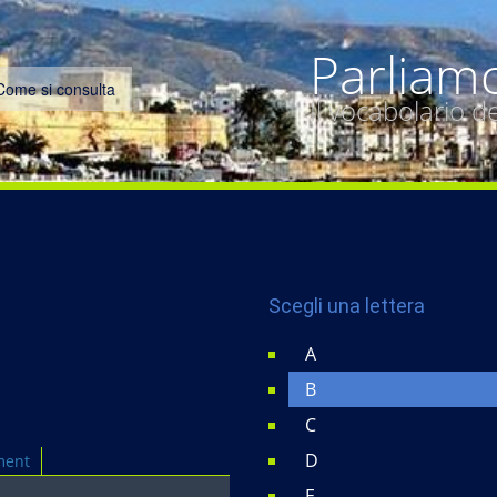
Parliam
Come si consulta
Il vocabolario 
Scegli una lettera
A
B
C
D
ment
E