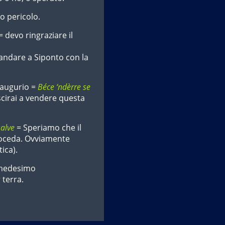
o pericolo.
= devo ringraziare il
 andare a Siponto con la
 augurio =
Béce ‘ndèrre se
uscirai a vendere questa
alve
= Speriamo che il
roceda. Ovviamente
ica).
l medesimo
 terra.