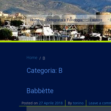
Home
Ortografia e Fonologia
L’autore
Home
B
Categoria:
B
Babbètte
Posted on
27 Aprile 2018
By
tonino
Leave a com