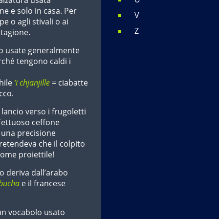
e e solo in casa. Per
V
e o agli stivali o ai
Z
stagione.
no usate generalmente
rché tengono caldi i
hile
‘i chjanjille
= ciabatte
cco.
lancio verso i frugoletti
ffettuoso ceffone
i una precisione
etendeva che il colpito
come proiettile!
o deriva dall’arabo
bucha
e il francese
un vocabolo usato