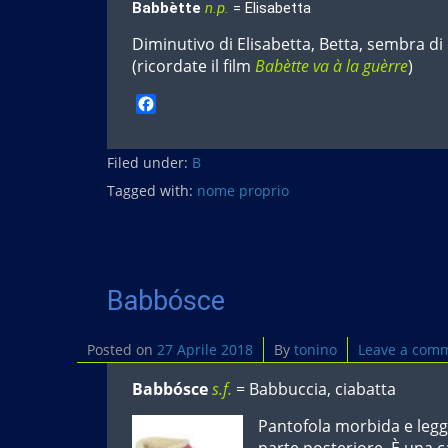
Babbètte
n.p.
= Elisabetta
Diminutivo di Elisabetta, Betta, sembra di
(ricordate il film
Babètte va à la guèrre
)
F
a
c
Filed under:
e
B
b
Tagged with:
nome proprio
o
o
k
Babbósce
Posted on
27 Aprile 2018
By
tonino
Leave a com
Babbósce
s.f.
= Babbuccia, ciabatta
Pantofola morbida e legg
parte posteriore. È una c