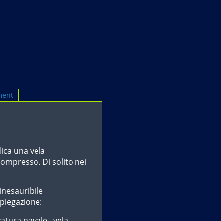
ment
ica una vela
 bompresso. Di solito nei
inesauribile
spiegazione:
zatura navale, vela