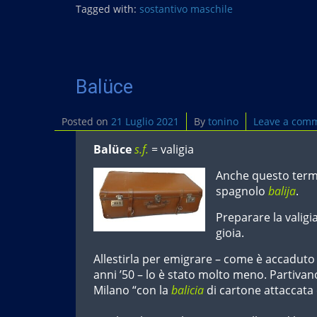
b
Tagged with:
sostantivo maschile
o
o
k
Balüce
Posted on
21 Luglio 2021
By
tonino
Leave a com
Balüce
s.f.
= valigia
Anche questo termi
spagnolo
balija
.
Preparare la valig
gioia.
Allestirla per emigrare – come è accaduto a
anni ’50 – lo è stato molto meno. Partivano
Milano “con la
balicia
di cartone attaccata