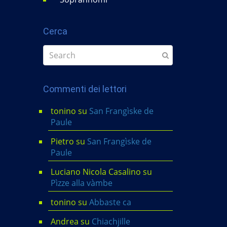
Cerca
Commenti dei lettori
tonino
su
San Frangìske de
Paule
Pietro
su
San Frangìske de
Paule
Luciano Nicola Casalino
su
Pìzze alla vàmbe
tonino
su
Abbaste ca
Andrea
su
Chiachjille