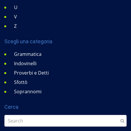
U
V
Z
Scegli una categoria
Grammatica
Indovinelli
Proverbi e Detti
Sfottò
Soprannomi
Cerca