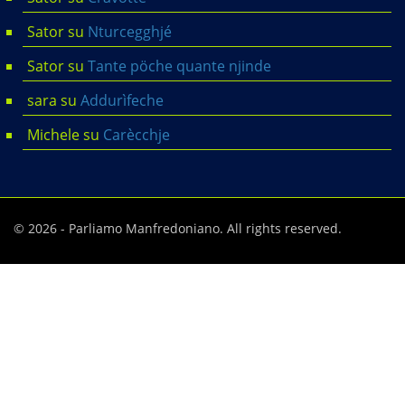
Sator
su
Nturcegghjé
Sator
su
Tante pöche quante njinde
sara
su
Addurìfeche
Michele
su
Carècchje
© 2026 - Parliamo Manfredoniano. All rights reserved.