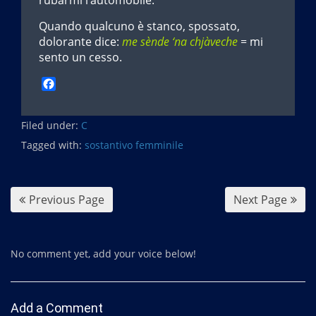
rubarmi l’automobile.
Quando qualcuno è stanco, spossato,
dolorante dice:
me sènde ‘na chjàveche
= mi
sento un cesso.
F
a
c
Filed under:
e
C
b
Tagged with:
sostantivo femminile
o
o
k
Previous Page
Next Page
No comment yet, add your voice below!
Add a Comment