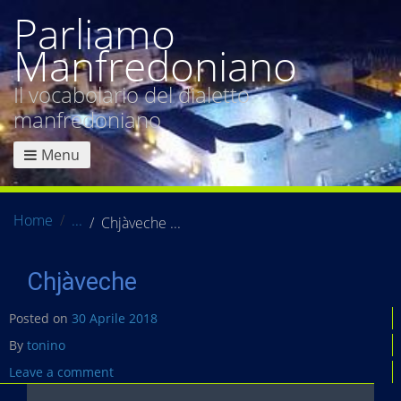
Parliamo
Manfredoniano
Il vocabolario del dialetto
manfredoniano
Menu
Home
Chjàveche
Chjàveche
Posted on
30 Aprile 2018
By
tonino
Leave a comment