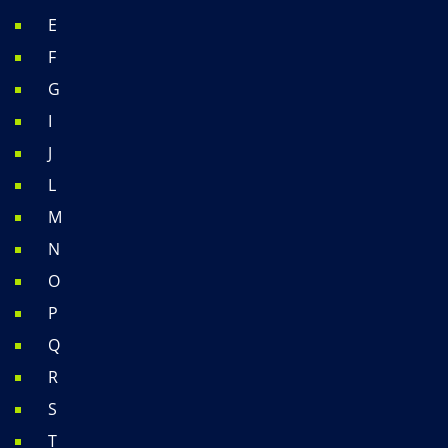
E
F
G
I
J
L
M
N
O
P
Q
R
S
T