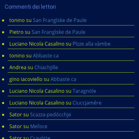
Commenti dei lettori
tonino
su
San Frangìske de Paule
Pietro
su
San Frangìske de Paule
Luciano Nicola Casalino
su
Pìzze alla vàmbe
tonino
su
Abbaste ca
Andrea
su
Chiachjille
gino iacoviello
su
Abbaste ca
Luciano Nicola Casalino
su
Taragnöle
Luciano Nicola Casalino
su
Ciuccjamére
Sator
su
Scazza-pedócchje
Sator
su
Melìsce
Sator
su
Cravótte