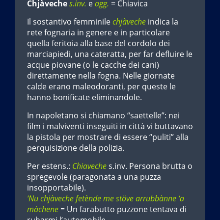
Chjàveche
s.inv.
e
agg.
= Chiavica
Il sostantivo femminile
chjàveche
indica la
rete fognaria in genere e in particolare
quella feritoia alla base del cordolo dei
marciapiedi, una cateratta, per far defluire le
acque piovane (o le cacche dei cani)
direttamente nella fogna. Nelle giornate
calde erano maleodoranti, per queste le
hanno bonificate eliminandole.
In napoletano si chiamano “saettelle”: nei
film i malviventi inseguiti in città vi buttavano
la pistola per mostrare di essere “puliti” alla
perquisizione della polizia.
Per estens.:
Chiaveche
s.inv. Persona brutta o
spregevole (paragonata a una puzza
insopportabile).
‘Nu chjàveche fetènde me stöve arrubbànne ‘a
màchene
= Un farabutto puzzone tentava di