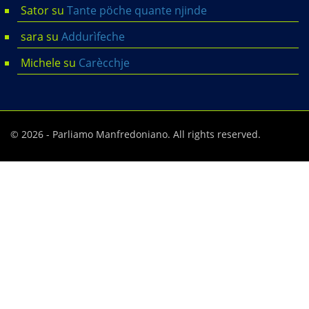
Sator
su
Tante pöche quante njinde
sara
su
Addurìfeche
Michele
su
Carècchje
© 2026 - Parliamo Manfredoniano. All rights reserved.