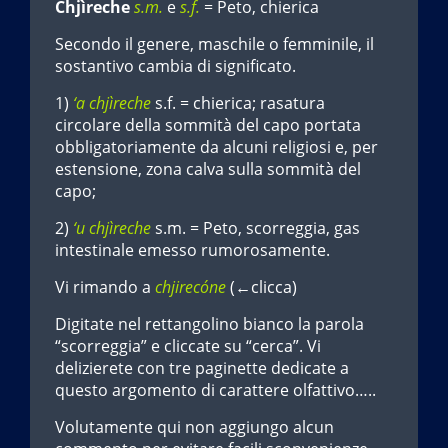
Chjìreche
s.m.
e
s.f.
= Peto, chierica
Secondo il genere, maschile o femminile, il
sostantivo cambia di significato.
1)
‘a chjìreche
s.f. = chierica; rasatura
circolare della sommità del capo portata
obbligatoriamente da alcuni religiosi e, per
estensione, zona calva sulla sommità del
capo;
2)
‘u chjìreche
s.m. = Peto, scorreggia, gas
intestinale emesso rumorosamente.
Vi rimando a
chjirecóne
(←clicca)
Digitate nel rettangolino bianco la parola
“scorreggia” e cliccate su “cerca”. Vi
delizierete con tre paginette dedicate a
questo argomento di carattere olfattivo…..
Volutamente qui non aggiungo alcun