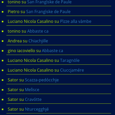
tonino
su
San Frangìske de Paule
Pietro
su
San Frangìske de Paule
Luciano Nicola Casalino
su
Pìzze alla vàmbe
tonino
su
Abbaste ca
Andrea
su
Chiachjille
gino iacoviello
su
Abbaste ca
Luciano Nicola Casalino
su
Taragnöle
Luciano Nicola Casalino
su
Ciuccjamére
Sator
su
Scazza-pedócchje
Sator
su
Melìsce
Sator
su
Cravótte
Sator
su
Nturcegghjé