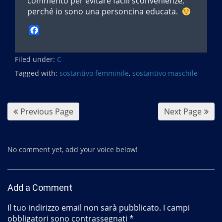
commento per evitare facili sconvenienze,
perché io sono una personcina educata.
F
a
c
Filed under:
e
C
b
Tagged with:
sostantivo femminile
,
sostantivo maschile
o
o
k
Previous Page
Next Page
No comment yet, add your voice below!
Add a Comment
Il tuo indirizzo email non sarà pubblicato.
I campi
obbligatori sono contrassegnati
*