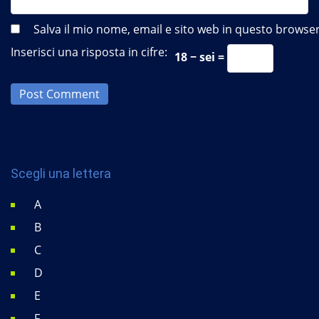
Salva il mio nome, email e sito web in questo brows
Inserisci una risposta in cifre:
18 − sei =
Post Comment
Scegli una lettera
A
B
C
D
E
F