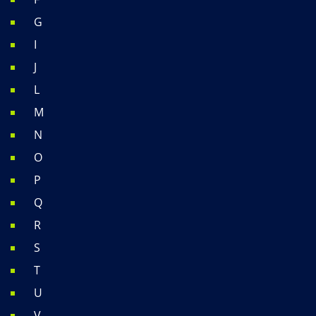
G
I
J
L
M
N
O
P
Q
R
S
T
U
V