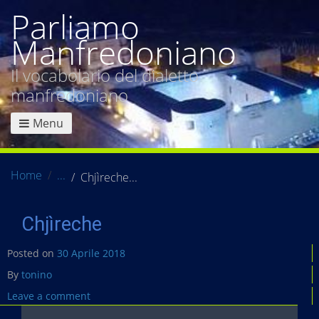
Parliamo
Manfredoniano
Il vocabolario del dialetto
manfredoniano
Menu
Home
Chjìreche
Chjìreche
Posted on
30 Aprile 2018
By
tonino
Leave a comment