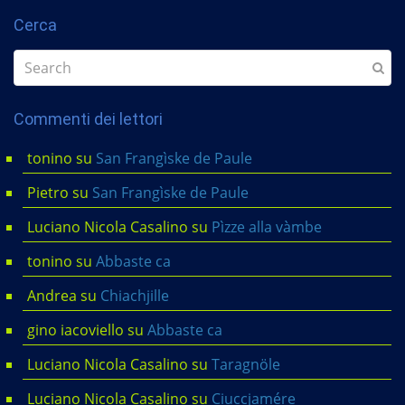
Cerca
Commenti dei lettori
tonino
su
San Frangìske de Paule
Pietro
su
San Frangìske de Paule
Luciano Nicola Casalino
su
Pìzze alla vàmbe
tonino
su
Abbaste ca
Andrea
su
Chiachjille
gino iacoviello
su
Abbaste ca
Luciano Nicola Casalino
su
Taragnöle
Luciano Nicola Casalino
su
Ciuccjamére