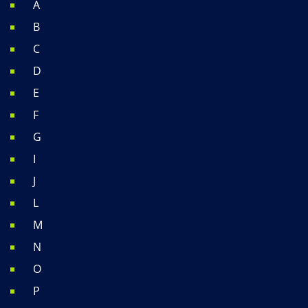
A
B
C
D
E
F
G
I
J
L
M
N
O
P