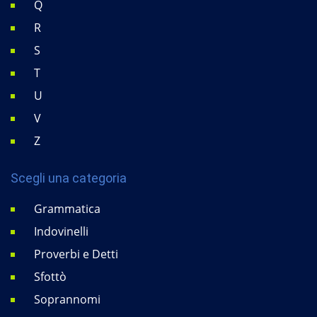
Q
R
S
T
U
V
Z
Scegli una categoria
Grammatica
Indovinelli
Proverbi e Detti
Sfottò
Soprannomi