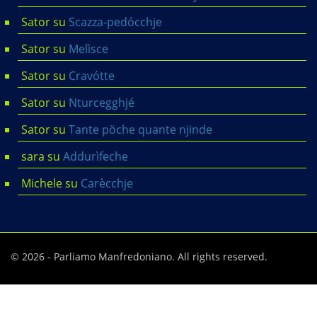
Sator
su
Scazza-pedócchje
Sator
su
Melìsce
Sator
su
Cravótte
Sator
su
Nturcegghjé
Sator
su
Tante pöche quante njinde
sara
su
Addurìfeche
Michele
su
Carècchje
© 2026 - Parliamo Manfredoniano. All rights reserved.