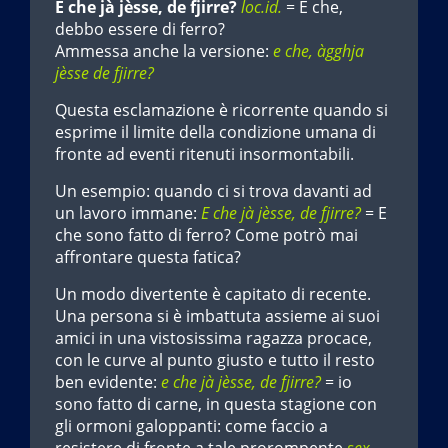
E che jà jèsse, de fjirre?
loc.id.
= E che,
debbo essere di ferro?
Ammessa anche la versione:
e che, àgghja
jèsse de fjirre?
Questa esclamazione è ricorrente quando si
esprime il limite della condizione umana di
fronte ad eventi ritenuti insormontabili.
Un esempio: quando ci si trova davanti ad
un lavoro immane:
E che jà jèsse, de fjirre?
= E
che sono fatto di ferro? Come potrò mai
affrontare questa fatica?
Un modo divertente è capitato di recente.
Una persona si è imbattuta assieme ai suoi
amici in una vistosissima ragazza procace,
con le curve al punto giusto e tutto il resto
ben evidente:
e che jà jèsse, de fjirre?
= io
sono fatto di carne, in questa stagione con
gli ormoni galoppanti: come faccio a