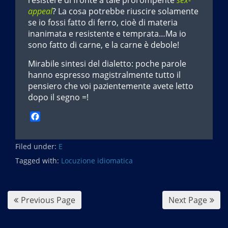
resistere di fronte a tale prorompente
sex-
appeal
? La cosa potrebbe riuscire solamente
se io fossi fatto di ferro, cioè di materia
inanimata e resistente e temprata…Ma io
sono fatto di carne, e la carne è debole!
Mirabile sintesi del dialetto: poche parole
hanno espresso magistralmente tutto il
pensiero che voi pazientemente avete letto
dopo il segno =!
F
a
c
Filed under:
e
E
b
Tagged with:
Locuzione idiomatica
o
o
k
Previous Page
Next Page