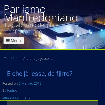
Parliamo
Manfredoniano
Il vocabolario del dialetto
manfredoniano
Menu
Home
E che jà jèsse, de fjirre?
E che jà jèsse, de fjirre?
Posted on
2 Maggio 2018
By
tonino
Leave a comment