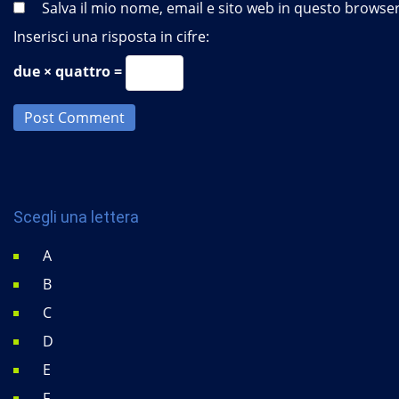
Salva il mio nome, email e sito web in questo brows
Inserisci una risposta in cifre:
due × quattro =
Post Comment
Scegli una lettera
A
B
C
D
E
F