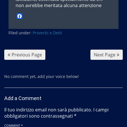
non avrebbe meritata alcuna attenzione
F
a
c
Filed under:
e
Proverbi e Detti
b
o
o
Previous Page
Next Page
k
No comment yet, add your voice below!
Add a Comment
Il tuo indirizzo email non sarà pubblicato.
I campi
obbligatori sono contrassegnati
*
COMMENT *