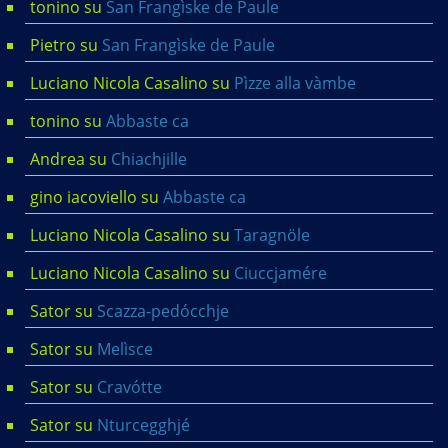
tonino
su
San Frangìske de Paule
Pietro
su
San Frangìske de Paule
Luciano Nicola Casalino
su
Pìzze alla vàmbe
tonino
su
Abbaste ca
Andrea
su
Chiachjille
gino iacoviello
su
Abbaste ca
Luciano Nicola Casalino
su
Taragnöle
Luciano Nicola Casalino
su
Ciuccjamére
Sator
su
Scazza-pedócchje
Sator
su
Melìsce
Sator
su
Cravótte
Sator
su
Nturcegghjé