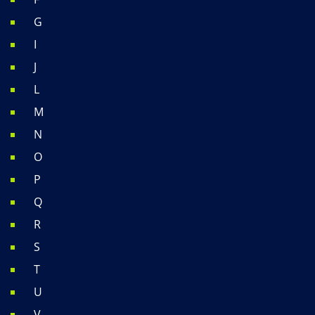
G
I
J
L
M
N
O
P
Q
R
S
T
U
V