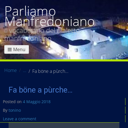
Parliamo
Manfredoniano
Il vocabolario del dialetto
manfredoniano
Menu
Home
Fa böne a pùrche…
Fa böne a pùrche…
Posted on
4 Maggio 2018
By
tonino
Leave a comment