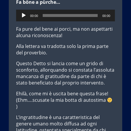
Fa böne a pùrche…
Audio
00:00
00:00
Player
Fa pure del bene ai porci, ma non aspettarti
alcuna riconoscenza!
Alla lettera va tradotta solo la prima parte
del proverbio.
Questo Detto si lancia come un grido di
sconforto, allorquando si constata l’assoluta
mancanza di gratitudine da parte di chi è
stato beneficiato dal proprio intervento.
Ehilà, come mi è uscita bene questa frase!
(Ehm….scusate la mia botta di autostima
)
L’ingratitudine è una caratteristica del
genere umano molto diffusa ad ogni
latitudine, ostentata specialmente da chi