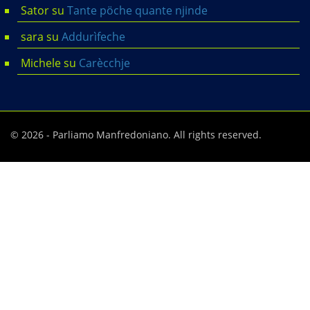
Sator
su
Tante pöche quante njinde
sara
su
Addurìfeche
Michele
su
Carècchje
© 2026 - Parliamo Manfredoniano. All rights reserved.