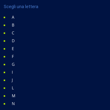
Scegli una lettera
A
B
C
D
E
F
G
I
J
L
M
N