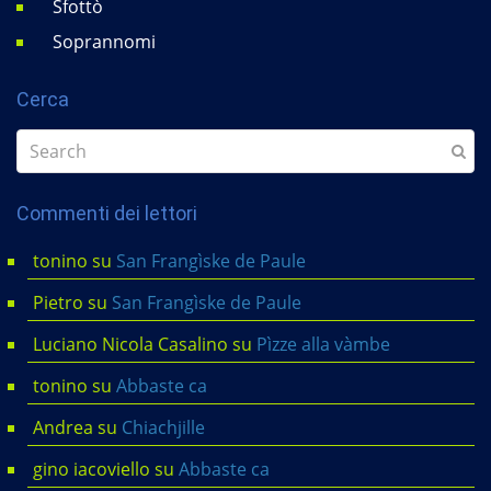
Sfottò
Soprannomi
Cerca
Commenti dei lettori
tonino
su
San Frangìske de Paule
Pietro
su
San Frangìske de Paule
Luciano Nicola Casalino
su
Pìzze alla vàmbe
tonino
su
Abbaste ca
Andrea
su
Chiachjille
gino iacoviello
su
Abbaste ca