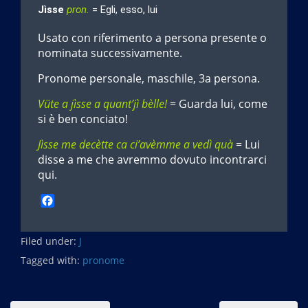
Jìsse
pron.
= Egli, esso, lui
Usato con riferimento a persona presente o
nominata successivamente.
Pronome personale, maschile, 3a persona.
Vüte a jìsse a quant’jì bèlle!
= Guarda lui, come
si è ben conciato!
Jìsse me decètte ca ci’avèmme a vedì quà
= Lui
disse a me che avremmo dovuto incontrarci
qui.
F
a
c
Filed under:
e
J
b
Tagged with:
pronome
o
o
k