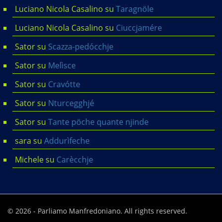
Luciano Nicola Casalino
su
Taragnöle
Luciano Nicola Casalino
su
Ciuccjamére
Sator
su
Scazza-pedócchje
Sator
su
Melìsce
Sator
su
Cravótte
Sator
su
Nturcegghjé
Sator
su
Tante pöche quante njinde
sara
su
Addurìfeche
Michele
su
Carècchje
© 2026 - Parliamo Manfredoniano. All rights reserved.