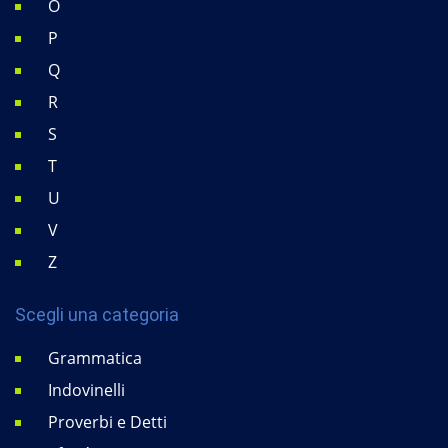
O
P
Q
R
S
T
U
V
Z
Scegli una categoria
Grammatica
Indovinelli
Proverbi e Detti