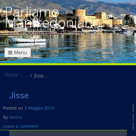
Parliamo
Manfredoniano
Il vocabolario del dialetto
manfredoniano
Menu
Home
Jìsse
Jìsse
Posted on
3 Maggio 2018
By
tonino
Leave a comment