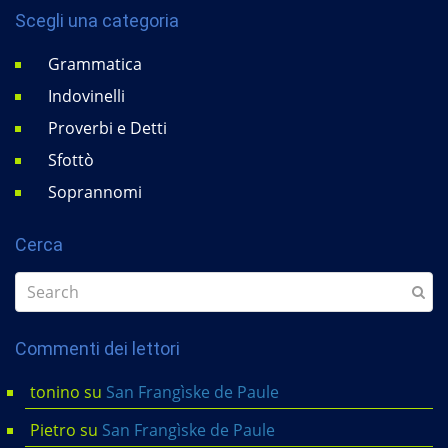
Scegli una categoria
Grammatica
Indovinelli
Proverbi e Detti
Sfottò
Soprannomi
Cerca
Commenti dei lettori
tonino
su
San Frangìske de Paule
Pietro
su
San Frangìske de Paule