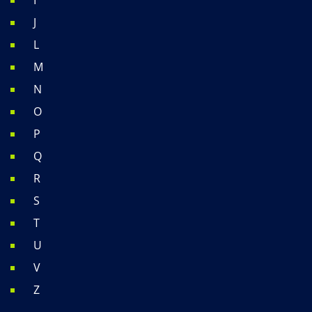
J
L
M
N
O
P
Q
R
S
T
U
V
Z