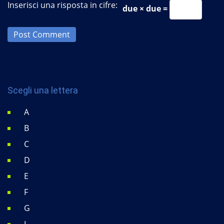
Inserisci una risposta in cifre:
due × due =
Post Comment
Scegli una lettera
A
B
C
D
E
F
G
I