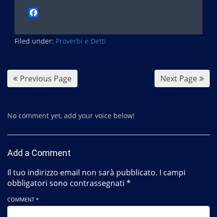
F
a
c
Filed under:
e
Proverbi e Detti
b
o
o
Previous Page
Next Page
k
No comment yet, add your voice below!
Add a Comment
Il tuo indirizzo email non sarà pubblicato.
I campi
obbligatori sono contrassegnati
*
COMMENT *