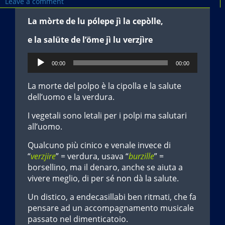
Leave a comment
La mòrte de lu pólepe jì la cepòlle,
e la salüte de l’öme jì lu verzjìre
Audio
00:00
00:00
Player
La morte del polpo è la cipolla e la salute
dell’uomo e la verdura.
I vegetali sono letali per i polpi ma salutari
all’uomo.
Qualcuno più cinico e venale invece di
“
verzjire
” = verdura, usava “
burzille
” =
borsellino, ma il denaro, anche se aiuta a
vivere meglio, di per sé non dà la salute.
Un distico, a endecasillabi ben ritmati, che fa
pensare ad un accompagnamento musicale
passato nel dimenticatoio.