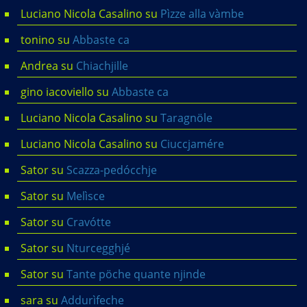
Luciano Nicola Casalino
su
Pìzze alla vàmbe
tonino
su
Abbaste ca
Andrea
su
Chiachjille
gino iacoviello
su
Abbaste ca
Luciano Nicola Casalino
su
Taragnöle
Luciano Nicola Casalino
su
Ciuccjamére
Sator
su
Scazza-pedócchje
Sator
su
Melìsce
Sator
su
Cravótte
Sator
su
Nturcegghjé
Sator
su
Tante pöche quante njinde
sara
su
Addurìfeche