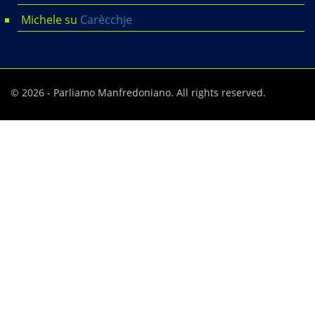
Michele
su
Carècchje
© 2026 - Parliamo Manfredoniano. All rights reserved.