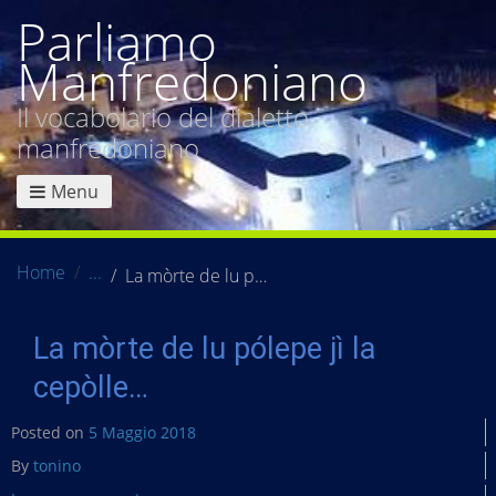
Parliamo
Manfredoniano
Il vocabolario del dialetto
manfredoniano
Menu
Home
La mòrte de lu pólepe jì la cepòlle…
La mòrte de lu pólepe jì la
cepòlle…
Posted on
5 Maggio 2018
By
tonino