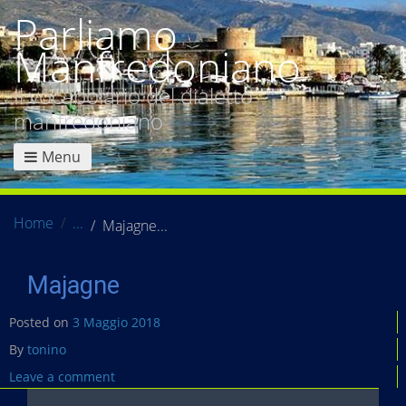
Parliamo
Manfredoniano
Il vocabolario del dialetto
manfredoniano
Menu
Home
Majagne
Majagne
Posted on
3 Maggio 2018
By
tonino
Leave a comment