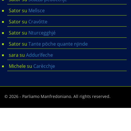
Sator
su
Melìsce
Sator
su
Cravótte
Sator
su
Nturcegghjé
Sator
su
Tante pöche quante njinde
sara
su
Addurìfeche
Michele
su
Carècchje
© 2026 - Parliamo Manfredoniano. All rights reserved.