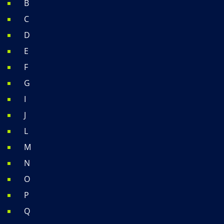
B
C
D
E
F
G
I
J
L
M
N
O
P
Q