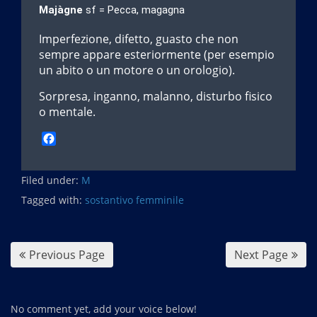
Majàgne
sf = Pecca, magagna
Imperfezione, difetto, guasto che non
sempre appare esteriormente (per esempio
un abito o un motore o un orologio).
Sorpresa, inganno, malanno, disturbo fisico
o mentale.
F
a
c
Filed under:
e
M
b
Tagged with:
sostantivo femminile
o
o
k
Previous Page
Next Page
No comment yet, add your voice below!