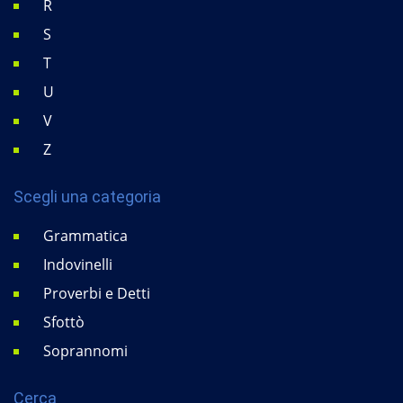
R
S
T
U
V
Z
Scegli una categoria
Grammatica
Indovinelli
Proverbi e Detti
Sfottò
Soprannomi
Cerca