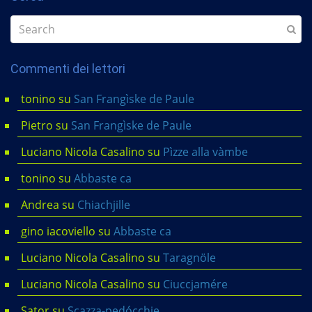
Commenti dei lettori
tonino
su
San Frangìske de Paule
Pietro
su
San Frangìske de Paule
Luciano Nicola Casalino
su
Pìzze alla vàmbe
tonino
su
Abbaste ca
Andrea
su
Chiachjille
gino iacoviello
su
Abbaste ca
Luciano Nicola Casalino
su
Taragnöle
Luciano Nicola Casalino
su
Ciuccjamére
Sator
su
Scazza-pedócchje