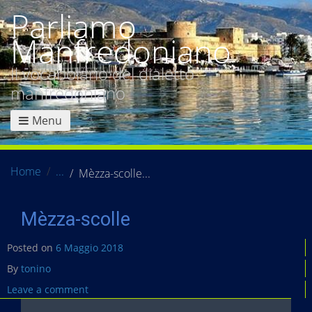
Parliamo
Manfredoniano
Il vocabolario del dialetto
manfredoniano
Menu
Home
Mèzza-scolle
Mèzza-scolle
Posted on
6 Maggio 2018
By
tonino
Leave a comment