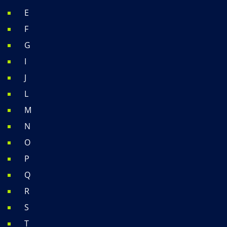
E
F
G
I
J
L
M
N
O
P
Q
R
S
T