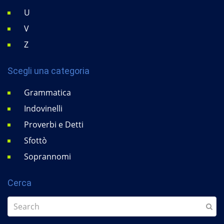
U
V
Z
Scegli una categoria
Grammatica
Indovinelli
Proverbi e Detti
Sfottò
Soprannomi
Cerca