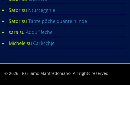
Sator
su
Nturcegghjé
Sator
su
Tante pöche quante njinde
sara
su
Addurìfeche
Michele
su
Carècchje
© 2026 - Parliamo Manfredoniano. All rights reserved.