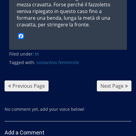
mezza cravatta. Forse perché il fazzoletto
veniva ripiegato in questo caso fino a
formare una benda, lunga la metà di una
cravatta, per stringere la fronte.
F
a
c
Filed under:
e
M
b
Tagged with:
sostantivo femminile
o
o
k
Previous Page
Next Page
No comment yet, add your voice below!
Add a Comment