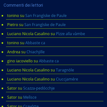
Commenti dei lettori
tonino
su
San Frangìske de Paule
Pietro
su
San Frangìske de Paule
Luciano Nicola Casalino
su
Pìzze alla vàmbe
tonino
su
Abbaste ca
Andrea
su
Chiachjille
gino iacoviello
su
Abbaste ca
Luciano Nicola Casalino
su
Taragnöle
Luciano Nicola Casalino
su
Ciuccjamére
Sator
su
Scazza-pedócchje
Sator
su
Melìsce
Sator
su
Cravótte