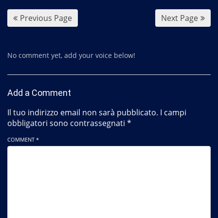
k
Previous Page
Next Page
No comment yet, add your voice below!
Add a Comment
Il tuo indirizzo email non sarà pubblicato.
I campi
obbligatori sono contrassegnati
*
COMMENT *