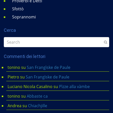
Proverbi e Detti
Sfottò
Soprannomi
Cerca
Commenti dei lettori
tonino
su
San Frangìske de Paule
Pietro
su
San Frangìske de Paule
Luciano Nicola Casalino
su
Pìzze alla vàmbe
tonino
su
Abbaste ca
Andrea
su
Chiachjille