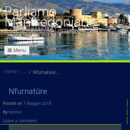
Parliamo
Manfredoniano
Il vocabolario del dialetto
manfredoniano
Menu
Home
Nfurnatüre
Nfurnatüre
Posted on
7 Maggio 2018
By
tonino
Leave a comment