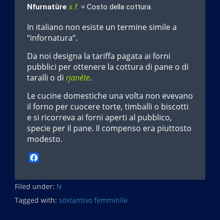
Nfurnatüre
s.f.
= Costo della cottura.
In italiano non esiste un termine simile a
“infornatura”.
Da noi designa la tariffa pagata ai forni
pubblici per ottenere la cottura di pane o di
taralli o di
rjanéte
.
Le cucine domestiche una volta non evevano
il forno per cuocere torte, timballi o biscotti
e si ricorreva ai forni aperti al pubblico,
specie per il pane. Il compenso era piuttosto
modesto.
F
a
c
Filed under:
e
N
b
Tagged with:
sostantivo femminile
o
o