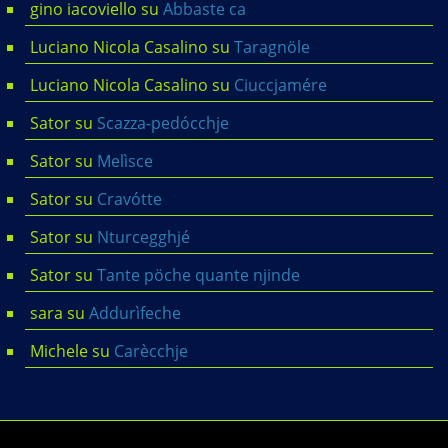
gino iacoviello
su
Abbaste ca
Luciano Nicola Casalino
su
Taragnöle
Luciano Nicola Casalino
su
Ciuccjamére
Sator
su
Scazza-pedócchje
Sator
su
Melìsce
Sator
su
Cravótte
Sator
su
Nturcegghjé
Sator
su
Tante pöche quante njinde
sara
su
Addurìfeche
Michele
su
Carècchje