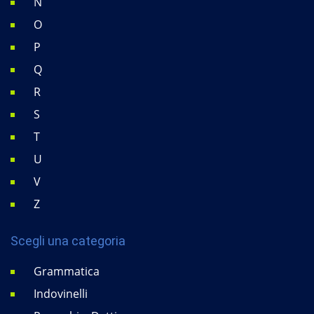
N
O
P
Q
R
S
T
U
V
Z
Scegli una categoria
Grammatica
Indovinelli