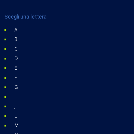
Scegli una lettera
A
B
C
D
E
F
G
I
J
L
M