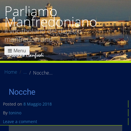
Parliamo
Manfredoniano
Il vocabolario del dialetto
manfredoniano
Menu
Home
Nocche
Nocche
Posted on
8 Maggio 2018
By
tonino
Leave a comment