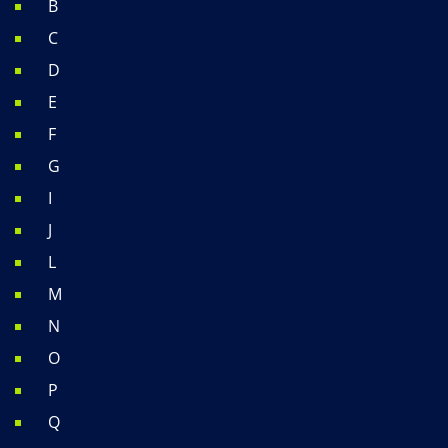
B
C
D
E
F
G
I
J
L
M
N
O
P
Q