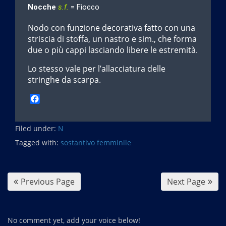
Nocche
s.f.
= Fiocco
Nodo con funzione decorativa fatto con una
striscia di stoffa, un nastro e sim., che forma
due o più cappi lasciando libere le estremità.
Lo stesso vale per l’allacciatura delle
stringhe da scarpa.
F
a
c
Filed under:
e
N
b
Tagged with:
sostantivo femminile
o
o
k
Previous Page
Next Page
No comment yet, add your voice below!