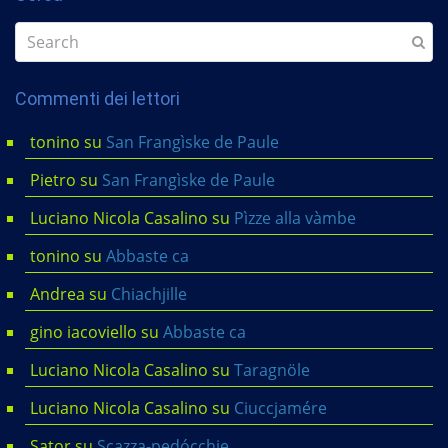
Commenti dei lettori
tonino
su
San Frangìske de Paule
Pietro
su
San Frangìske de Paule
Luciano Nicola Casalino
su
Pìzze alla vàmbe
tonino
su
Abbaste ca
Andrea
su
Chiachjille
gino iacoviello
su
Abbaste ca
Luciano Nicola Casalino
su
Taragnöle
Luciano Nicola Casalino
su
Ciuccjamére
Sator
su
Scazza-pedócchje