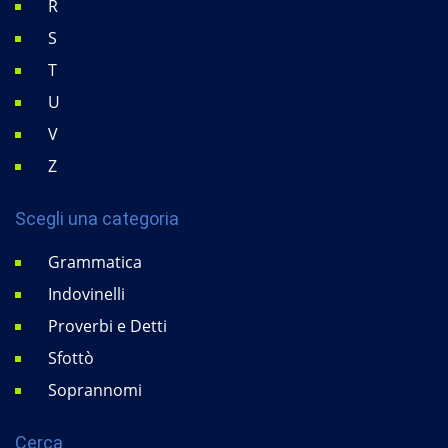
R
S
T
U
V
Z
Scegli una categoria
Grammatica
Indovinelli
Proverbi e Detti
Sfottò
Soprannomi
Cerca