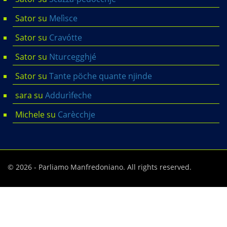
Sator
su
Melìsce
Sator
su
Cravótte
Sator
su
Nturcegghjé
Sator
su
Tante pöche quante njinde
sara
su
Addurìfeche
Michele
su
Carècchje
© 2026 - Parliamo Manfredoniano. All rights reserved.