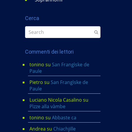
Cerca
Commenti dei lettori
tonino
su
San Frangìske de
Paule
Pietro
su
San Frangìske de
Paule
Luciano Nicola Casalino
su
Pìzze alla vàmbe
tonino
su
Abbaste ca
Andrea
su
Chiachjille