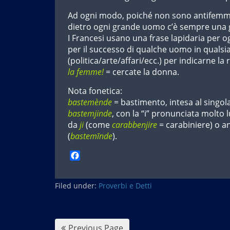
Ad ogni modo, poiché non sono antifemmi
dietro ogni grande uomo c’è sempre una
I Francesi usano una frase lapidaria per o
per il successo di qualche uomo in quals
(politica/arte/affari/ecc.) per indicarne la r
la femme!
= cercate la donna.
Nota fonetica:
bastemènde
= bastimento, intesa al singola
bastemjinde
, con la “i” pronunciata molto
da
ji
(come
carabbenjire
= carabiniere) o an
(
bastemīnde
).
F
a
c
Filed under:
e
Proverbi e Detti
b
o
o
k
Previous Page