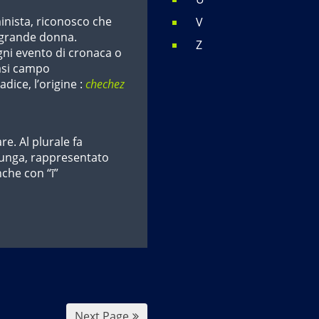
nista, riconosco che
V
 grande donna.
Z
gni evento di cronaca o
iasi campo
adice, l’origine :
chechez
re. Al plurale fa
 lunga, rappresentato
che con “ī”
Next Page