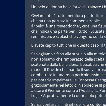
Un pelo di donna ha la forza di trainare i
Ovviamente è tutto metafora per indicare l
che ha una portata incommensurabile.
Il “pelo” è una “sinèddoche”, cioè una figu
che indica una parte per il tutto. (Scusate: 
reminiscenze scolastiche vengono su da s
E avete capito tutti che in questo caso “il t
Se vogliamo rifarci alla storia o alla mitolo
non abbiamo che l’imbarazzo della scelta: 
scatenata dalla bella Elena; Betsabea che
mano di Davide che mandò il suo valoroso
combattere in una zona pericolosissima, c
per poterla impalmare; la Contessa Castig
graziosamente nel letto di Napoleone III p
aiutare il Piemonte contro l’Austria; la P
Luigi XV, praticamente la donna più potente
Senza contare gli intrighi dell’era conte