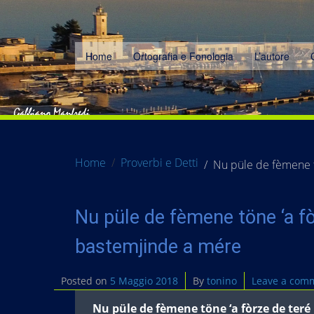
Home
Ortografia e Fonologia
L’autore
Home
Proverbi e Detti
Nu püle de fèmene t
Nu püle de fèmene töne ‘a fò
bastemjinde a mére
Posted on
5 Maggio 2018
By
tonino
Leave a com
Nu püle de fèmene töne ‘a fòrze de teré