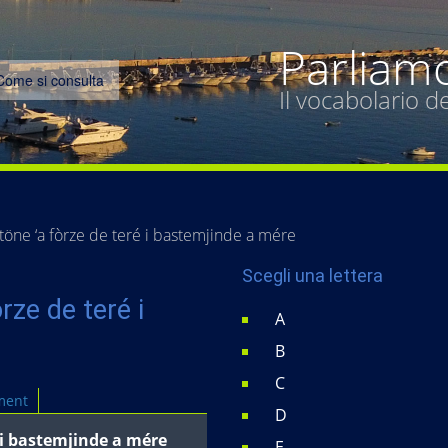
Parliam
Come si consulta
Il vocabolario 
öne ‘a fòrze de teré i bastemjinde a mére
Scegli una lettera
rze de teré i
A
B
C
ment
D
 i bastemjinde a mére
E