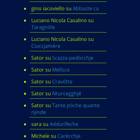
gino iacoviello
su
Abbaste ca
Luciano Nicola Casalino
su
Taragnöle
Luciano Nicola Casalino
su
Ciuccjamére
Sator
su
Scazza-pedócchje
Sator
su
Melìsce
Sator
su
Cravótte
Sator
su
Nturcegghjé
Sator
su
Tante pöche quante
njinde
sara
su
Addurìfeche
Michele
su
Carècchje