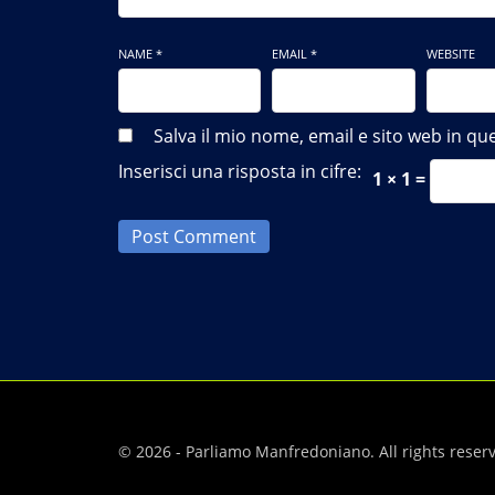
NAME *
EMAIL *
WEBSITE
Salva il mio nome, email e sito web in 
Inserisci una risposta in cifre:
1 × 1 =
Post Comment
© 2026 - Parliamo Manfredoniano. All rights reser