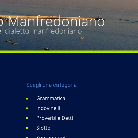
o Manfredoniano
del dialetto manfredoniano
Scegli una categoria
Grammatica
Indovinelli
Proverbi e Detti
Sfottò
Soprannomi