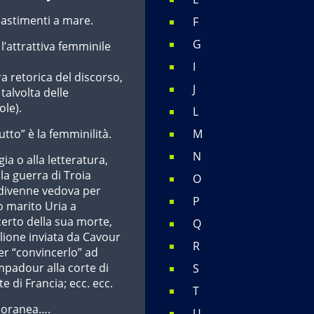
 bastimenti a mare.
F
G
’attrattiva femminile
I
ra retorica del discorso,
J
talvolta delle
ole).
L
utto” è la femminilità.
M
N
gia o alla letteratura,
la guerra di Troia
O
 divenne vedova per
P
 marito Uria a
erto della sua morte,
Q
lione inviata da Cavour
R
er “convincerlo” ad
ompadour alla corte di
S
 di Francia; ecc. ecc.
T
mporanea….
U