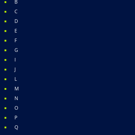
B
C
D
E
F
G
I
J
L
M
N
O
P
Q