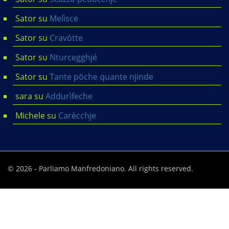
Sator
su
Melìsce
Sator
su
Cravótte
Sator
su
Nturcegghjé
Sator
su
Tante pöche quante njinde
sara
su
Addurìfeche
Michele
su
Carècchje
© 2026 - Parliamo Manfredoniano. All rights reserved.