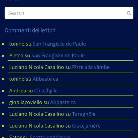
Commenti dei lettori
tonino
su
San Frangìske de Paule
Pietro
su
San Frangìske de Paule
Luciano Nicola Casalino
su
Pìzze alla vàmbe
tonino
su
Abbaste ca
Andrea
su
Chiachjille
gino iacoviello
su
Abbaste ca
Luciano Nicola Casalino
su
Taragnöle
Luciano Nicola Casalino
su
Ciuccjamére
Sator
su
Scazza-pedócchje