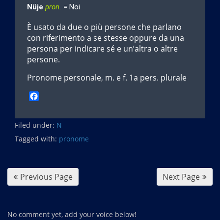
Nüje
pron.
= Noi
È usato da due o più persone che parlano
con riferimento a se stesse oppure da una
persona per indicare sé e un’altra o altre
persone.
Pronome personale, m. e f. 1a pers. plurale
F
a
c
Filed under:
e
N
b
Tagged with:
pronome
o
o
k
Previous Page
Next Page
No comment yet, add your voice below!