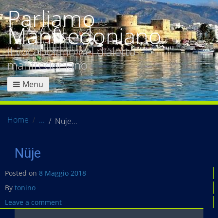
Parliamo
Manfredoniano
Il vocabolario del dialetto
manfredoniano
Menu
Home
Nüje
Nüje
Posted on
8 Maggio 2018
By
tonino
Leave a comment