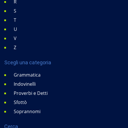
R
S
T
U
V
Z
Scegli una categoria
Grammatica
Indovinelli
Proverbi e Detti
Sfottò
Soprannomi
Cerca