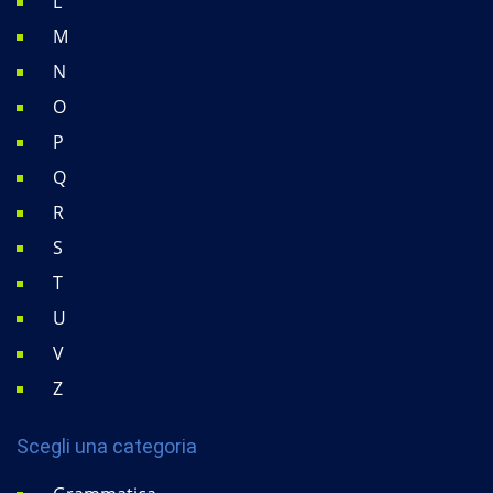
L
M
N
O
P
Q
R
S
T
U
V
Z
Scegli una categoria