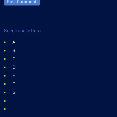
Post Comment
Scegli una lettera
A
B
C
D
E
F
G
I
J