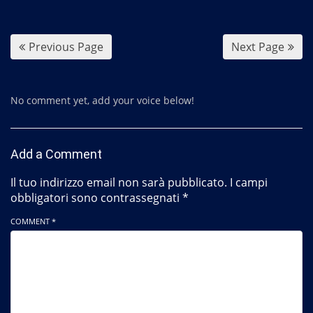
o
o
k
Previous Page
Next Page
No comment yet, add your voice below!
Add a Comment
Il tuo indirizzo email non sarà pubblicato.
I campi
obbligatori sono contrassegnati
*
COMMENT *