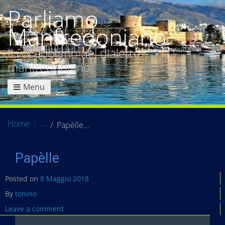
Parliamo
Manfredoniano
Il vocabolario del dialetto
manfredoniano
Menu
Home
Papèlle
Papèlle
Posted on
8 Maggio 2018
By
tonino
Leave a comment