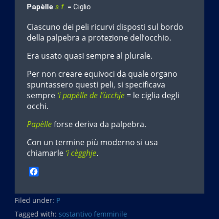
Papèlle
s.f.
= Ciglio
Ciascuno dei peli ricurvi disposti sul bordo
della palpebra a protezione dell’occhio.
Era usato quasi sempre al plurale.
Per non creare equivoci da quale organo
spuntassero questi peli, si specificava
sempre
‘i papèlle de l’ùcchje
= le ciglia degli
occhi.
Papèlle
forse deriva da palpebra.
Con un termine più moderno si usa
chiamarle
‘i cègghje
.
F
a
c
Filed under:
e
P
b
Tagged with:
sostantivo femminile