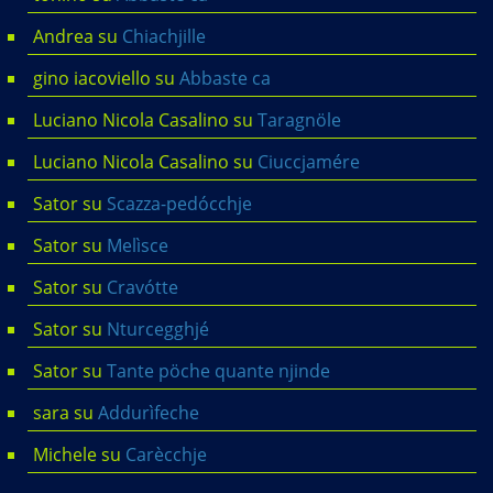
Andrea
su
Chiachjille
gino iacoviello
su
Abbaste ca
Luciano Nicola Casalino
su
Taragnöle
Luciano Nicola Casalino
su
Ciuccjamére
Sator
su
Scazza-pedócchje
Sator
su
Melìsce
Sator
su
Cravótte
Sator
su
Nturcegghjé
Sator
su
Tante pöche quante njinde
sara
su
Addurìfeche
Michele
su
Carècchje