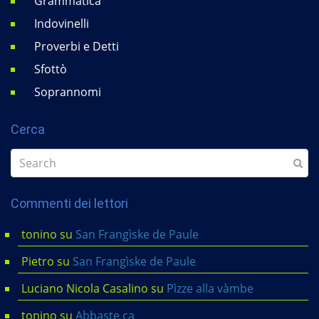
Grammatica
Indovinelli
Proverbi e Detti
Sfottò
Soprannomi
Cerca
Commenti dei lettori
tonino
su
San Frangìske de Paule
Pietro
su
San Frangìske de Paule
Luciano Nicola Casalino
su
Pìzze alla vàmbe
tonino
su
Abbaste ca