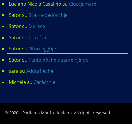
Luciano Nicola Casalino
su
Ciuccjamére
Sator
su
Scazza-pedócchje
Sator
su
Melìsce
Sator
su
Cravótte
Sator
su
Nturcegghjé
Sator
su
Tante pöche quante njinde
sara
su
Addurìfeche
Michele
su
Carècchje
© 2026 - Parliamo Manfredoniano. All rights reserved.