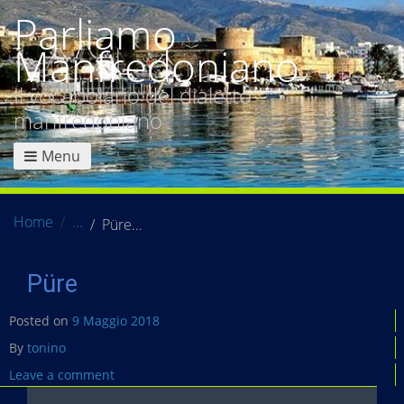
Parliamo
Manfredoniano
Il vocabolario del dialetto
manfredoniano
Menu
Home
Püre
Püre
Posted on
9 Maggio 2018
By
tonino
Leave a comment