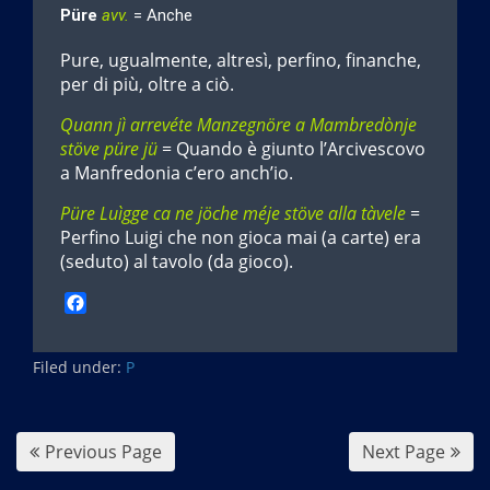
Püre
avv.
= Anche
Pure, ugualmente, altresì, perfino, finanche,
per di più, oltre a ciò.
Quann jì arrevéte Manzegnöre a Mambredònje
stöve püre jü
= Quando è giunto l’Arcivescovo
a Manfredonia c’ero anch’io.
Püre Luìgge ca ne jöche méje stöve alla tàvele
=
Perfino Luigi che non gioca mai (a carte) era
(seduto) al tavolo (da gioco).
F
a
c
Filed under:
e
P
b
o
o
Previous Page
Next Page
k