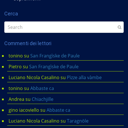
Cerca
Commenti dei lettori
tonino
su
San Frangìske de Paule
Pietro
su
San Frangìske de Paule
Luciano Nicola Casalino
su
Pìzze alla vàmbe
tonino
su
Abbaste ca
Andrea
su
Chiachjille
gino iacoviello
su
Abbaste ca
Luciano Nicola Casalino
su
Taragnöle