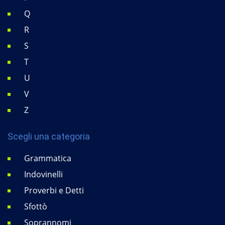
Q
R
S
T
U
V
Z
Scegli una categoria
Grammatica
Indovinelli
Proverbi e Detti
Sfottò
Soprannomi