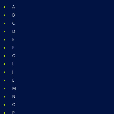
A
B
C
D
E
F
G
I
J
L
M
N
O
P