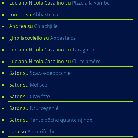
Luciano Nicola Casalino
su
Pìzze alla vàmbe
tonino
su
Abbaste ca
Andrea
su
Chiachjille
gino iacoviello
su
Abbaste ca
Luciano Nicola Casalino
su
Taragnöle
Luciano Nicola Casalino
su
Ciuccjamére
Sator
su
Scazza-pedócchje
Sator
su
Melìsce
Sator
su
Cravótte
Sator
su
Nturcegghjé
Sator
su
Tante pöche quante njinde
sara
su
Addurìfeche