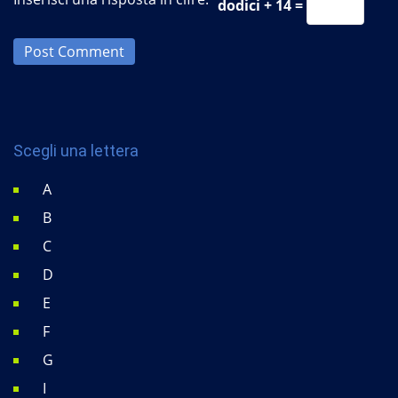
dodici + 14 =
Post Comment
Scegli una lettera
A
B
C
D
E
F
G
I