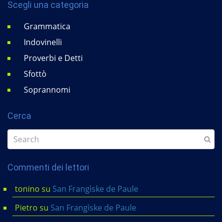
Scegli una categoria
Grammatica
Indovinelli
Proverbi e Detti
Sfottò
Soprannomi
Cerca
Commenti dei lettori
tonino
su
San Frangìske de Paule
Pietro
su
San Frangìske de Paule