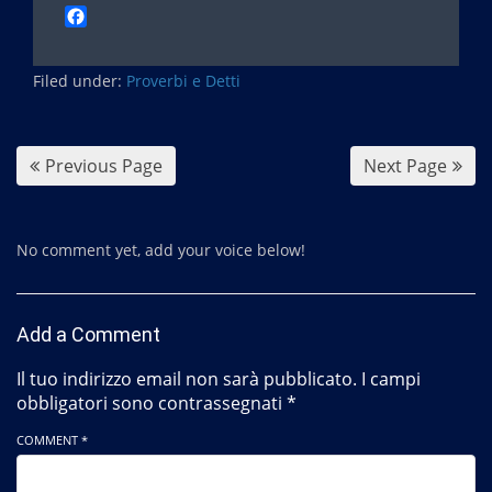
F
a
c
Filed under:
e
Proverbi e Detti
b
o
o
Previous Page
Next Page
k
No comment yet, add your voice below!
Add a Comment
Il tuo indirizzo email non sarà pubblicato.
I campi
obbligatori sono contrassegnati
*
COMMENT *