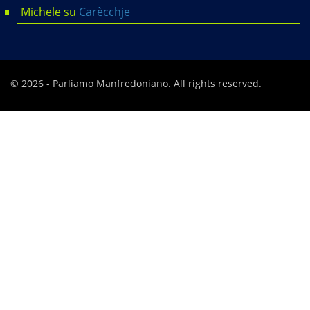
Michele
su
Carècchje
© 2026 - Parliamo Manfredoniano. All rights reserved.