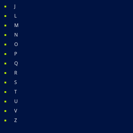
J
L
M
N
O
P
Q
R
S
T
U
V
Z