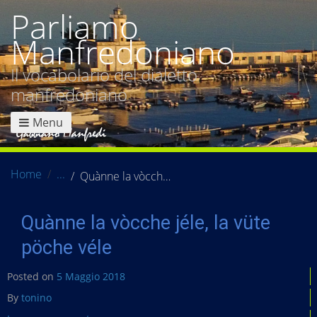
Parliamo
Manfredoniano
Il vocabolario del dialetto
manfredoniano
Menu
Home
Quànne la vòcche jéle, la vüte pöche véle
Quànne la vòcche jéle, la vüte
pöche véle
Posted on
5 Maggio 2018
By
tonino