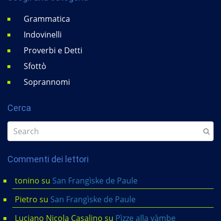
Grammatica
Indovinelli
Proverbi e Detti
Sfottò
Soprannomi
Cerca
Commenti dei lettori
tonino
su
San Frangìske de Paule
Pietro
su
San Frangìske de Paule
Luciano Nicola Casalino
su
Pìzze alla vàmbe