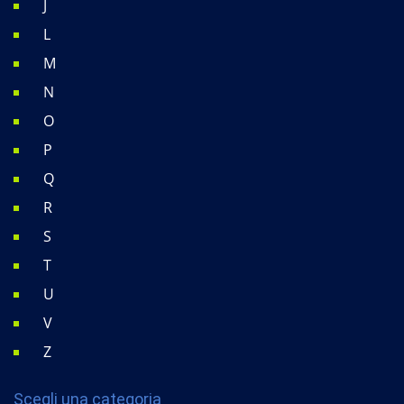
J
L
M
N
O
P
Q
R
S
T
U
V
Z
Scegli una categoria