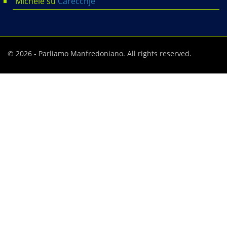
Michele
su
Carècchje
© 2026 - Parliamo Manfredoniano. All rights reserved.