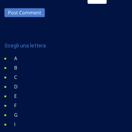
Post Comment
Scegli una lettera
A
B
C
D
E
F
G
I