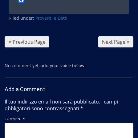
a
c
Filed under:
e
Proverbi e Detti
b
o
o
Previous Page
Next Page
k
No comment yet, add your voice below!
Add a Comment
Il tuo indirizzo email non sarà pubblicato.
I campi
obbligatori sono contrassegnati
*
COMMENT *