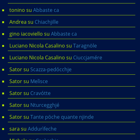
tonino
su
Abbaste ca
Andrea
su
Chiachjille
gino iacoviello
su
Abbaste ca
Luciano Nicola Casalino
su
Taragnöle
Luciano Nicola Casalino
su
Ciuccjamére
Sator
su
Scazza-pedócchje
Sator
su
Melìsce
Sator
su
Cravótte
Sator
su
Nturcegghjé
Sator
su
Tante pöche quante njinde
sara
su
Addurìfeche