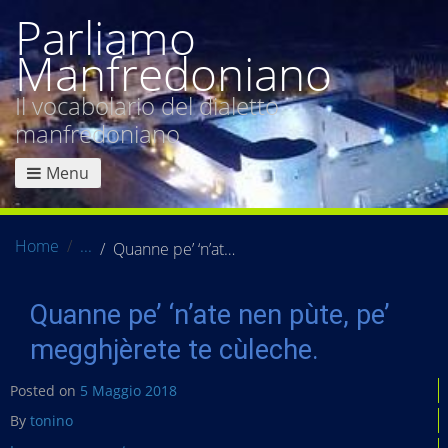
Parliamo
Manfredoniano
Il vocabolario del dialetto
manfredoniano
Menu
Home
Quanne pe’ ‘n’ate nen pùte, pe’ megghjèrete te cùleche.
Quanne pe’ ‘n’ate nen pùte, pe’
megghjèrete te cùleche.
Posted on
5 Maggio 2018
By
tonino