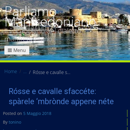
Parliamo
Manfredoniano
Il vocabolario del dialetto
manfredoniano
Menu
Home
Rósse e cavalle sfaccéte: spàrele ‘mbrònde appene néte
Rósse e cavalle sfaccéte:
spàrele ‘mbrònde appene néte
Posted on
5 Maggio 2018
By
tonino