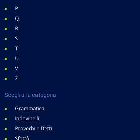
P
Q
R
S
T
U
V
Z
Scegli una categoria
Grammatica
Indovinelli
Proverbi e Detti
Sfottò