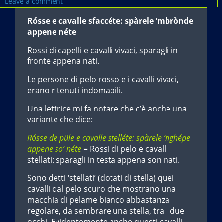
Leave a comment
Rósse e cavalle sfaccéte: spàrele ‘mbrònde
appene néte
Rossi di capelli e cavalli vivaci, sparagli in
fronte appena nati.
Le persone di pelo rosso e i cavalli vivaci,
erano ritenuti indomabili.
Una lettrice mi fa notare che c’è anche una
variante che dice:
Rósse de püle e cavalle stelléte: spàrele ‘nghépe
appene so’ néte
= Rossi di pelo e cavalli
stellati: sparagli in testa appena son nati.
Sono detti ‘stellati’ (dotati di stella) quei
cavalli dal pelo scuro che mostrano una
macchia di pelame bianco abbastanza
regolare, da sembrare una stella, tra i due
occhi. Evidentemente anche questi cavalli