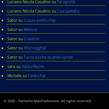
Luciano Nicola Casalino
su
Taragnöle
Luciano Nicola Casalino
su
Ciuccjamére
Sator
su
Scazza-pedócchje
Sator
su
Melìsce
Sator
su
Cravótte
Sator
su
Nturcegghjé
Sator
su
Tante pöche quante njinde
sara
su
Addurìfeche
Michele
su
Carècchje
© 2026 - Parliamo Manfredoniano. All rights reserved.