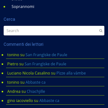
Soprannomi
Cerca
Commenti dei lettori
tonino
su
San Frangìske de Paule
Pietro
su
San Frangìske de Paule
Luciano Nicola Casalino
su
Pìzze alla vàmbe
tonino
su
Abbaste ca
Andrea
su
Chiachjille
gino iacoviello
su
Abbaste ca