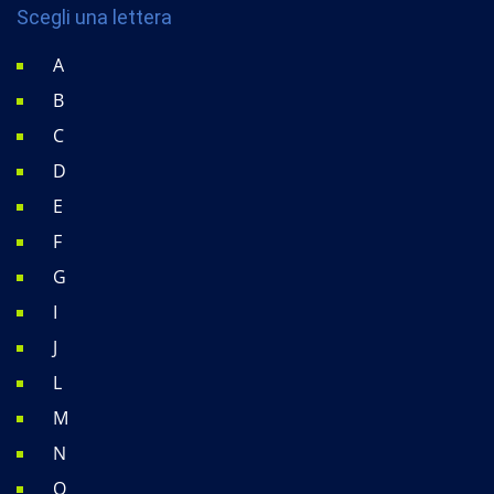
Scegli una lettera
A
B
C
D
E
F
G
I
J
L
M
N
O