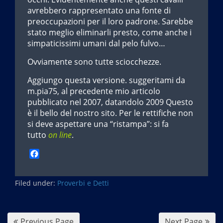
avrebbero rappresentato una fonte di
preoccupazioni per il loro padrone. Sarebbe
stato meglio eliminarli presto, come anche i
simpaticissimi umani dal pelo fulvo…
Ovviamente sono tutte sciocchezze.
Aggiungo questa versione. suggeritami da
m.pia75, al precedente mio articolo
pubblicato nel 2007, datandolo 2009 Questo
è il bello del nostro sito. Per le rettifiche non
si deve aspettare una “ristampa”: si fa
tutto
on line
.
F
a
c
Filed under:
e
Proverbi e Detti
b
o
o
Previous Page
Next Page