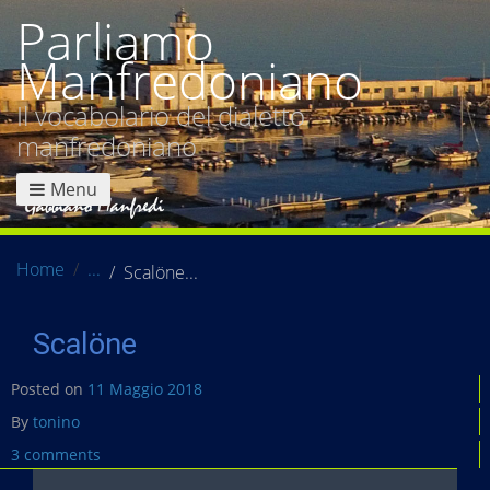
Parliamo
Manfredoniano
Il vocabolario del dialetto
manfredoniano
Menu
Home
Scalöne
Scalöne
Posted on
11 Maggio 2018
By
tonino
3 comments