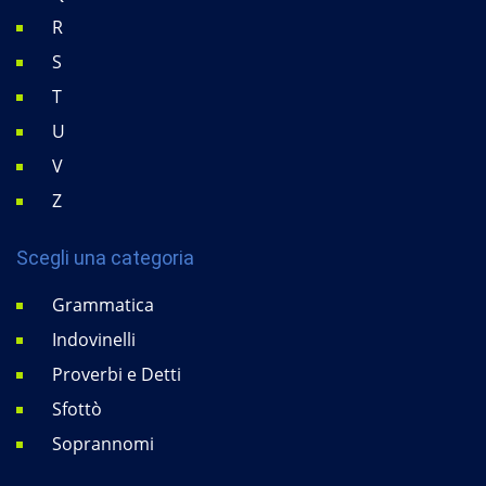
R
S
T
U
V
Z
Scegli una categoria
Grammatica
Indovinelli
Proverbi e Detti
Sfottò
Soprannomi