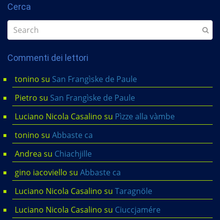
Cerca
Commenti dei lettori
tonino
su
San Frangìske de Paule
Pietro
su
San Frangìske de Paule
Luciano Nicola Casalino
su
Pìzze alla vàmbe
tonino
su
Abbaste ca
Andrea
su
Chiachjille
gino iacoviello
su
Abbaste ca
Luciano Nicola Casalino
su
Taragnöle
Luciano Nicola Casalino
su
Ciuccjamére