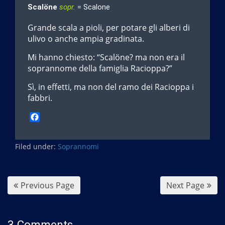
Scalöne
sopr.
= Scalone
Grande scala a pioli, per potare gli alberi di
ulivo o anche ampia gradinata.
Mi hanno chiesto: “Scalöne? ma non era il
soprannome della famiglia Racioppa?”
Sì, in effetti, ma non del ramo dei Racioppa i
fabbri.
F
a
c
Filed under:
e
Soprannomi
b
o
o
Previous Page
Next Page
k
3 Comments