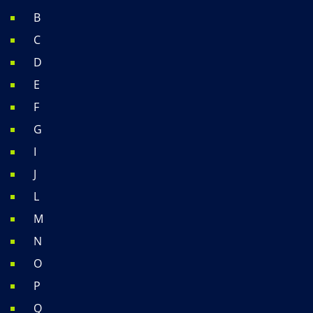
B
C
D
E
F
G
I
J
L
M
N
O
P
Q