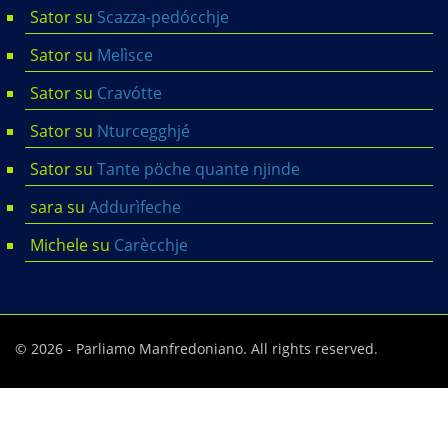
Sator
su
Scazza-pedócchje
Sator
su
Melìsce
Sator
su
Cravótte
Sator
su
Nturcegghjé
Sator
su
Tante pöche quante njinde
sara
su
Addurìfeche
Michele
su
Carècchje
© 2026 - Parliamo Manfredoniano. All rights reserved.