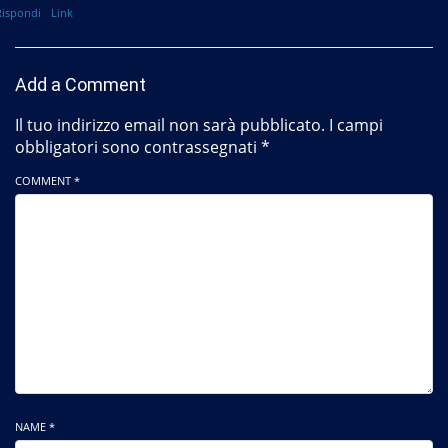
Rispondi
Link
Add a Comment
Il tuo indirizzo email non sarà pubblicato.
I campi
obbligatori sono contrassegnati
*
COMMENT *
NAME *