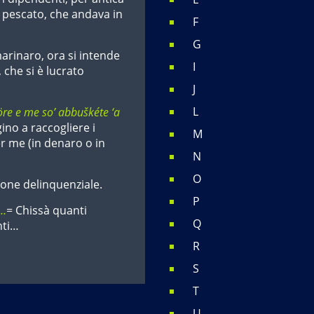
 pescato, che andava in
F
G
arinaro, ora si intende
I
 che si è lucrato
J
L
öre e me so’ abbuškéte ‘a
no a raccogliere i
M
 me (in denaro o in
N
O
one delinquenziale.
P
e…
= Chissà quanti
Q
nti…
R
S
T
U