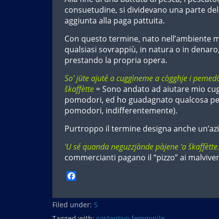
consuetudine, si dividevano una parte del
aggiunta alla paga pattuita.
Con questo termine, nato nell’ambiente m
qualsiasi sovrappiù, in natura o in denaro,
prestando la propria opera.
So’ jüte ajuté a cuggìneme a cògghje i pemed
škaffètte
= Sono andato ad aiutare mio cugi
pomodori, ed ho guadagnato qualcosa per
pomodori, indifferentemente).
Purtroppo il termine designa anche un’azi
‘U sé quanda neguzzjànde pàjene ‘a škaffètt
commercianti pagano il “pizzo” ai malvive
F
a
c
Filed under:
e
S
b
Tagged with:
sostantivo femminile