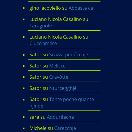
gino iacoviello
su
Abbaste ca
Luciano Nicola Casalino
su
Taragnöle
Luciano Nicola Casalino
su
Ciuccjamére
Sator
su
Scazza-pedócchje
Sator
su
Melìsce
Sator
su
Cravótte
Sator
su
Nturcegghjé
Sator
su
Tante pöche quante
njinde
sara
su
Addurìfeche
Michele
su
Carècchje