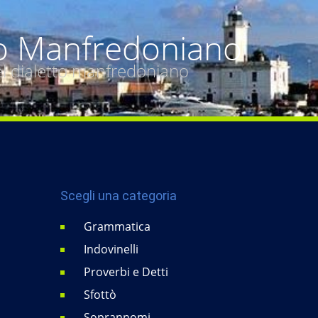
o Manfredoniano
del dialetto manfredoniano
Scegli una categoria
Grammatica
Indovinelli
Proverbi e Detti
Sfottò
Soprannomi