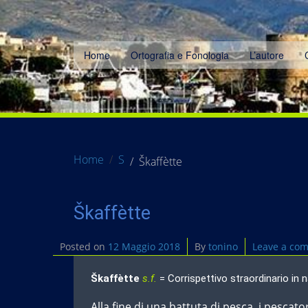
Home
Ortografia e Fonologia
L’autore
Home
S
Škaffètte
Škaffètte
Posted on
12 Maggio 2018
By
tonino
Leave a co
Škaffètte
s.f.
= Corrispettivo straordinario in n
Alla fine di una battuta di pesca, i pescato