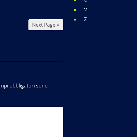
V
Z
Next Page
ampi obbligatori sono