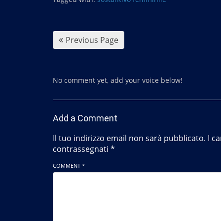
o
o
k
Previous Page
No comment yet, add your voice below!
Add a Comment
Il tuo indirizzo email non sarà pubblicato.
I c
contrassegnati
*
COMMENT *