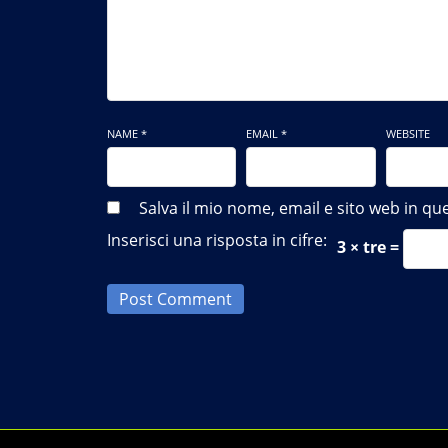
NAME *
EMAIL *
WEBSITE
Salva il mio nome, email e sito web in 
Inserisci una risposta in cifre:
3 × tre =
Post Comment