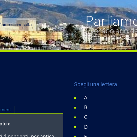
Parliam
Come si consulta
Il vocabolario 
Scegli una lettera
A
B
mment
C
atura.
D
ri dipendenti, per antica
E