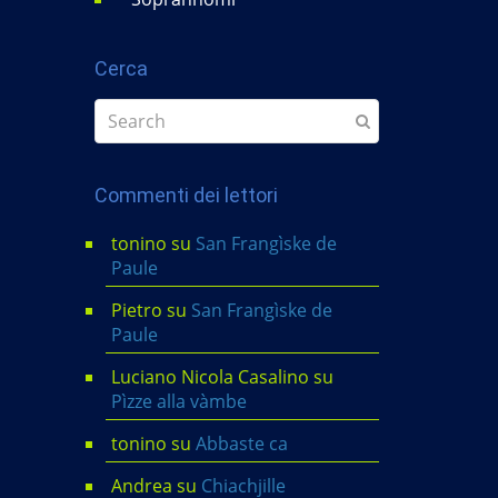
Cerca
Commenti dei lettori
tonino
su
San Frangìske de
Paule
Pietro
su
San Frangìske de
Paule
Luciano Nicola Casalino
su
Pìzze alla vàmbe
tonino
su
Abbaste ca
Andrea
su
Chiachjille