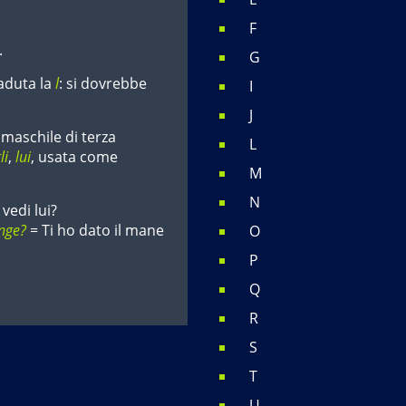
F
.
G
caduta la
l
: si dovrebbe
I
J
maschile di terza
L
li
,
lui
, usata come
M
N
vedi lui?
ànge?
= Ti ho dato il mane
O
P
Q
R
S
T
U