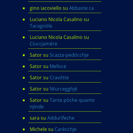
gino iacoviello
su
Abbaste ca
Luciano Nicola Casalino
su
Taragnöle
Luciano Nicola Casalino
su
Ciuccjamére
Sator
su
Scazza-pedócchje
Sator
su
Melìsce
Sator
su
Cravótte
Sator
su
Nturcegghjé
Sator
su
Tante pöche quante
njinde
sara
su
Addurìfeche
Michele
su
Carècchje