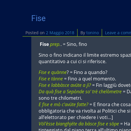
k
Fise
Posted on
2 Maggio 2018
By
tonino
Leave a com
Fise
prep.
. = Sino, fino
Sino o fino indicano il limite estremo spaz
quantitativo a cui ci si riferisce.
Fise e quànne
? = Fino a quando?
Fise e tànne
= Fino a quel momento.
Fise e labbàsce avüte a jì?
= Fin laggiù dove
Da quà fise a Sepònde so’ trè chelòmetre
= Da
sono tre chilometri.
E fise e mò c’avüte fatte?
= E finora che cos
obbligatoria che va rivolta ai Politici che 
all’elettorato per chiedere i voti…]
Völ’èsse bianghjéte da bàsce fise e söpe
= Ha 
tinteggiato dal piano terra all’ultimo piano