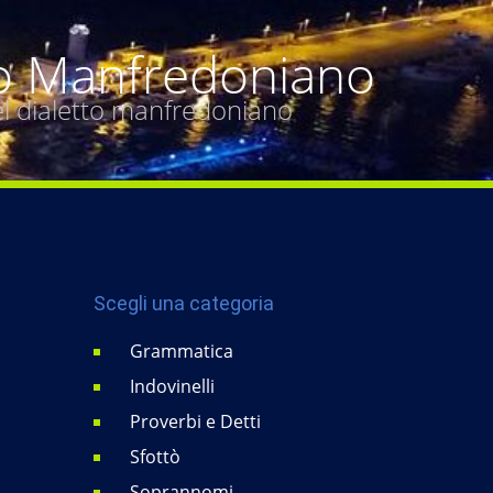
o Manfredoniano
del dialetto manfredoniano
Scegli una categoria
Grammatica
Indovinelli
Proverbi e Detti
Sfottò
Soprannomi