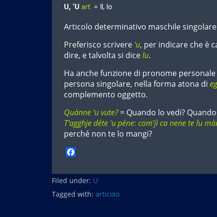
U, ‘U
art.
= Il, lo
Articolo determinativo maschile singolare
Preferisco scrivere
‘u
, per indicare che è 
dire, e talvolta si dice
lu
.
Ha anche funzione di pronome personale 
persona singolare, nella forma atona di
eg
complemento oggetto.
Quànne ‘u vute?
= Quando lo vedi? Quando 
T’agghje déte ‘u péne: com’jì ca nene te lu m
perché non te lo mangi?
F
a
c
Filed under:
e
U
b
Tagged with:
articolo
o
o