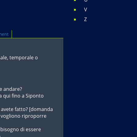
V
Z
ment
iale, temporale o
te andare?
 qui fino a Siponto
a avete fatto? [domanda
si vogliono riproporre
bisogno di essere
.