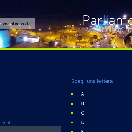
Parliam
Come si consulta
Il vocabolario 
Scegli una lettera
A
B
C
D
mment
E