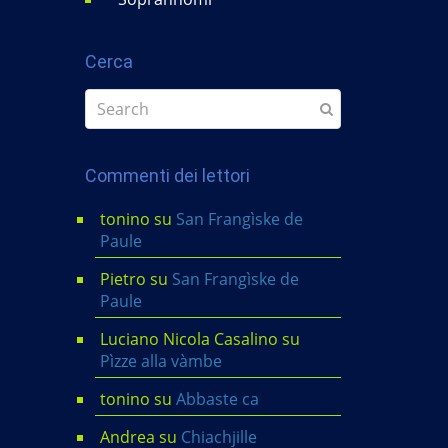
Cerca
Commenti dei lettori
tonino
su
San Frangìske de
Paule
Pietro
su
San Frangìske de
Paule
Luciano Nicola Casalino
su
Pìzze alla vàmbe
tonino
su
Abbaste ca
Andrea
su
Chiachjille