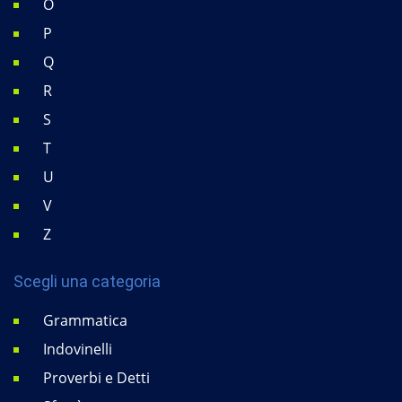
O
P
Q
R
S
T
U
V
Z
Scegli una categoria
Grammatica
Indovinelli
Proverbi e Detti