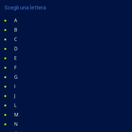
Scegli una lettera
A
B
C
D
E
F
G
I
J
L
M
N