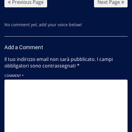
Previous Page
Next Page
k
No comment yet, add your voice below!
Add a Comment
Il tuo indirizzo email non sarà pubblicato.
I campi
obbligatori sono contrassegnati
*
COMMENT *