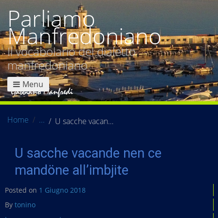
Parliamo
Manfredoniano
Il vocabolario del dialetto
manfredoniano
Menu
Home
U sacche vacande nen ce mandöne all’imbjite
U sacche vacande nen ce
mandöne all’imbjite
Posted on
1 Giugno 2018
By
tonino