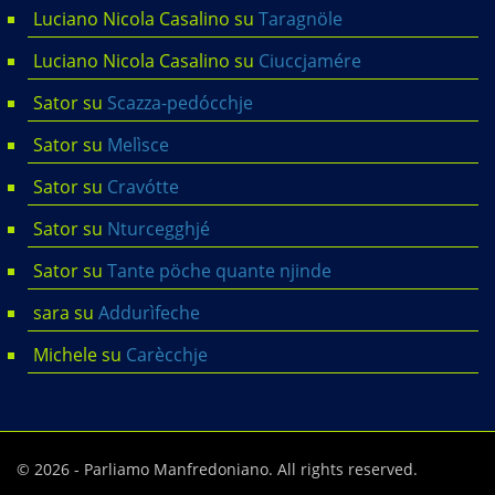
Luciano Nicola Casalino
su
Taragnöle
Luciano Nicola Casalino
su
Ciuccjamére
Sator
su
Scazza-pedócchje
Sator
su
Melìsce
Sator
su
Cravótte
Sator
su
Nturcegghjé
Sator
su
Tante pöche quante njinde
sara
su
Addurìfeche
Michele
su
Carècchje
© 2026 - Parliamo Manfredoniano. All rights reserved.