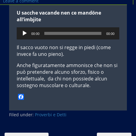
Leave a comment
U sacche vacande nen ce mandöne
all’imbjite
Audio
00:00
00:00
Player
Il sacco vuoto non si regge in piedi (come
invece fa uno pieno).
Anche figuratamente ammonisce che non si
può pretendere alcuno sforzo, fisico o
intellettuale, da chi non possiede alcun
sostegno muscolare o culturale.
F
a
c
Filed under:
e
Proverbi e Detti
b
o
o