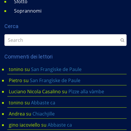
Sfottò
Soprannomi
Cerca
Commenti dei lettori
tonino
su
San Frangìske de Paule
Pietro
su
San Frangìske de Paule
Luciano Nicola Casalino
su
Pìzze alla vàmbe
tonino
su
Abbaste ca
Andrea
su
Chiachjille
gino iacoviello
su
Abbaste ca