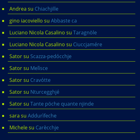
Andrea
su
Chiachjille
gino iacoviello
su
Abbaste ca
Luciano Nicola Casalino
su
Taragnöle
Luciano Nicola Casalino
su
Ciuccjamére
Sator
su
Scazza-pedócchje
Sator
su
Melìsce
Sator
su
Cravótte
Sator
su
Nturcegghjé
Sator
su
Tante pöche quante njinde
sara
su
Addurìfeche
Michele
su
Carècchje