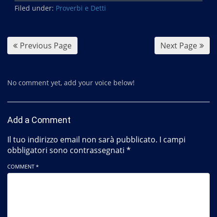
Filed under:
e
Proverbi e Detti
b
o
o
Previous Page
Next Page
k
No comment yet, add your voice below!
Add a Comment
Il tuo indirizzo email non sarà pubblicato.
I campi
obbligatori sono contrassegnati
*
COMMENT *