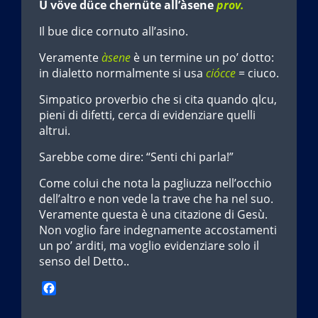
U vöve düce chernüte all’àsene
prov.
Il bue dice cornuto all’asino.
Veramente
àsene
è un termine un po’ dotto:
in dialetto normalmente si usa
ciócce
= ciuco.
Simpatico proverbio che si cita quando qlcu,
pieni di difetti, cerca di evidenziare quelli
altrui.
Sarebbe come dire: “Senti chi parla!”
Come colui che nota la pagliuzza nell’occhio
dell’altro e non vede la trave che ha nel suo.
Veramente questa è una citazione di Gesù.
Non voglio fare indegnamente accostamenti
un po’ arditi, ma voglio evidenziare solo il
senso del Detto..
F
a
c