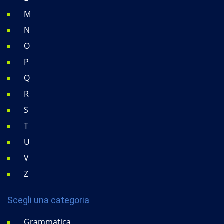
M
N
O
P
Q
R
S
T
U
V
Z
Scegli una categoria
Grammatica