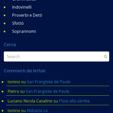
Indovinelli
Proverbi e Detti
Sfottò
Soprannomi
Cerca
Commenti dei lettori
tonino
su
San Frangìske de Paule
Pietro
su
San Frangìske de Paule
Luciano Nicola Casalino
su
Pìzze alla vàmbe
tonino
su
Abbaste ca