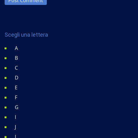
Post Comment
Scegli una lettera
A
B
C
D
E
F
G
I
J
L