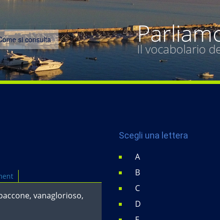
Parliam
Come si consulta
Il vocabolario 
Scegli una lettera
A
B
ment
C
spaccone, vanaglorioso,
D
E