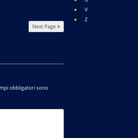
V
Z
Next Page
ampi obbligatori sono