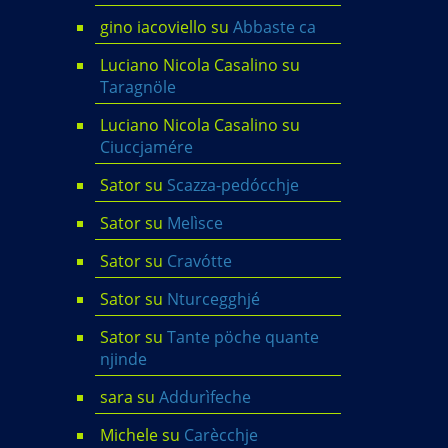
gino iacoviello
su
Abbaste ca
Luciano Nicola Casalino
su
Taragnöle
Luciano Nicola Casalino
su
Ciuccjamére
Sator
su
Scazza-pedócchje
Sator
su
Melìsce
Sator
su
Cravótte
Sator
su
Nturcegghjé
Sator
su
Tante pöche quante
njinde
sara
su
Addurìfeche
Michele
su
Carècchje