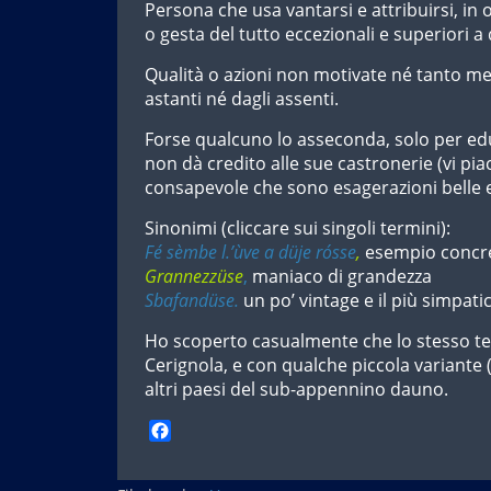
Persona che usa vantarsi e attribuirsi, in o
o gesta del tutto eccezionali e superiori a
Qualità o azioni non motivate né tanto me
astanti né dagli assenti.
Forse qualcuno lo asseconda, solo per ed
non dà credito alle sue castronerie (vi pia
consapevole che sono esagerazioni belle 
Sinonimi (cliccare sui singoli termini):
Fé sèmbe l.’ùve a düje rósse
,
esempio concr
Grannezzüse
,
maniaco di grandezza
Sbafandüse.
un po’ vintage e il più simpati
Ho scoperto casualmente che lo stesso t
Cerignola, e con qualche piccola variante 
altri paesi del sub-appennino dauno.
F
a
c