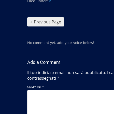
Filed under:
e
V
b
o
o
k
Previous Page
No comment yet, add your voice below!
Add a Comment
Il tuo indirizzo email non sarà pubblicato.
I c
contrassegnati
*
COMMENT *