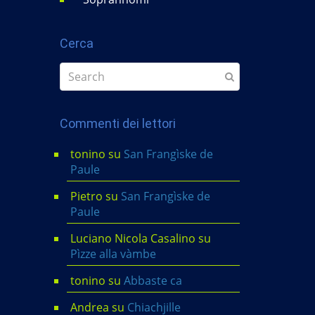
Cerca
Commenti dei lettori
tonino
su
San Frangìske de
Paule
Pietro
su
San Frangìske de
Paule
Luciano Nicola Casalino
su
Pìzze alla vàmbe
tonino
su
Abbaste ca
Andrea
su
Chiachjille