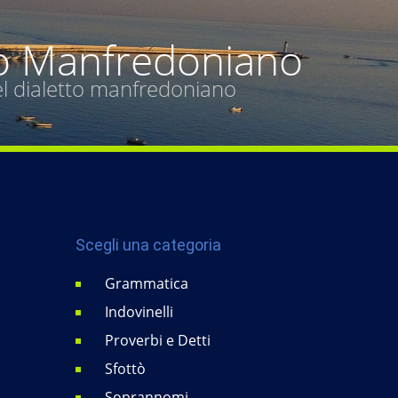
o Manfredoniano
del dialetto manfredoniano
Scegli una categoria
Grammatica
Indovinelli
Proverbi e Detti
Sfottò
Soprannomi