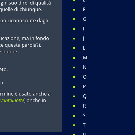
gni suo dire, di qualità
 quelle di chiunque.
F
G
no riconosciute dagli
I
ucazione, ma in fondo
J
ce questa parola?),
L
e buone.
M
N
eto,
O
co.
P
ermine è usato anche a
Q
(
vantaiuotte
) anche in
R
S
T
U