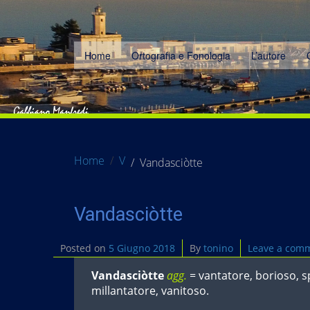
Home
Ortografia e Fonologia
L’autore
Home
V
Vandasciòtte
Vandasciòtte
Posted on
5 Giugno 2018
By
tonino
Leave a com
Vandasciòtte
agg.
= vantatore, borioso, 
millantatore, vanitoso.