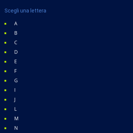
Scegli una lettera
A
B
C
D
E
F
G
I
J
L
M
N