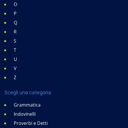
O
P
Q
R
S
T
U
V
Z
Scegli una categoria
Grammatica
Indovinelli
Proverbi e Detti