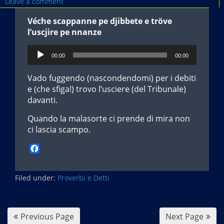
Leave a comment
Véche scappanne pe djibbete e tröve
l’uscjire pe nnanze
Audio
00:00
00:00
Player
Vado fuggendo (nascondendomi) per i debiti
e (che sfiga!) trovo l’usciere (del Tribunale)
davanti.
Quando la malasorte ci prende di mira non
ci lascia scampo.
F
a
c
Filed under:
e
Proverbi e Detti
b
o
o
Previous Page
Next Page
k