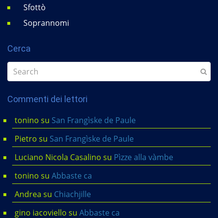
Sfottò
Soprannomi
Cerca
Commenti dei lettori
tonino
su
San Frangìske de Paule
Pietro
su
San Frangìske de Paule
Luciano Nicola Casalino
su
Pìzze alla vàmbe
tonino
su
Abbaste ca
Andrea
su
Chiachjille
gino iacoviello
su
Abbaste ca