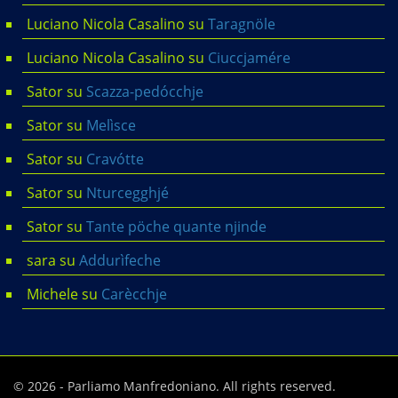
Luciano Nicola Casalino
su
Taragnöle
Luciano Nicola Casalino
su
Ciuccjamére
Sator
su
Scazza-pedócchje
Sator
su
Melìsce
Sator
su
Cravótte
Sator
su
Nturcegghjé
Sator
su
Tante pöche quante njinde
sara
su
Addurìfeche
Michele
su
Carècchje
© 2026 - Parliamo Manfredoniano. All rights reserved.