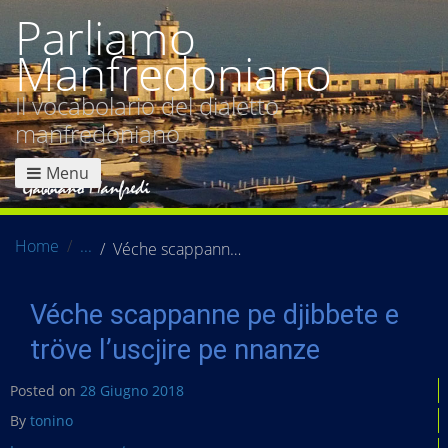
Parliamo
Manfredoniano
Il vocabolario del dialetto
manfredoniano
Menu
Home
Véche scappanne pe djibbete e tröve l’uscjire pe nnanze
Véche scappanne pe djibbete e
tröve l’uscjire pe nnanze
Posted on
28 Giugno 2018
By
tonino