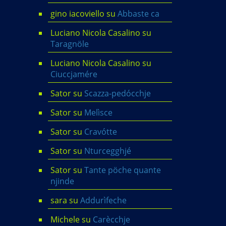
gino iacoviello
su
Abbaste ca
Luciano Nicola Casalino
su
Taragnöle
Luciano Nicola Casalino
su
Ciuccjamére
Sator
su
Scazza-pedócchje
Sator
su
Melìsce
Sator
su
Cravótte
Sator
su
Nturcegghjé
Sator
su
Tante pöche quante
njinde
sara
su
Addurìfeche
Michele
su
Carècchje