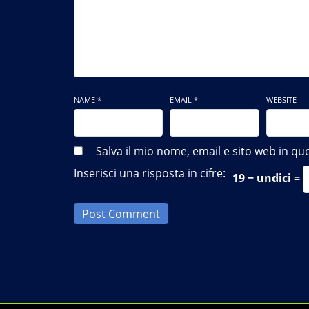
NAME *
EMAIL *
WEBSITE
Salva il mio nome, email e sito web in 
Inserisci una risposta in cifre:
19 − undici =
Post Comment