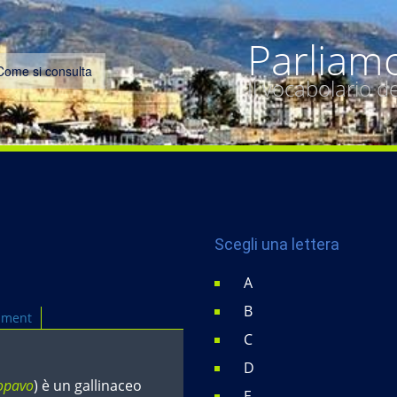
Parliam
Come si consulta
Il vocabolario 
Scegli una lettera
A
B
mment
C
D
lopavo
) è un gallinaceo
E