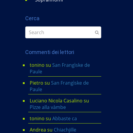
Cerca
Commenti dei lettori
tonino
su
San Frangìske de
Paule
Pietro
su
San Frangìske de
Paule
Luciano Nicola Casalino
su
Pìzze alla vàmbe
tonino
su
Abbaste ca
Andrea
su
Chiachjille