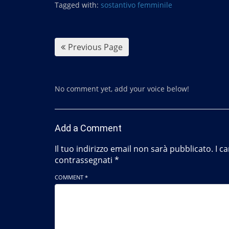
b
Tagged with:
sostantivo femminile
o
o
k
Previous Page
No comment yet, add your voice below!
Add a Comment
Il tuo indirizzo email non sarà pubblicato.
I c
contrassegnati
*
COMMENT *