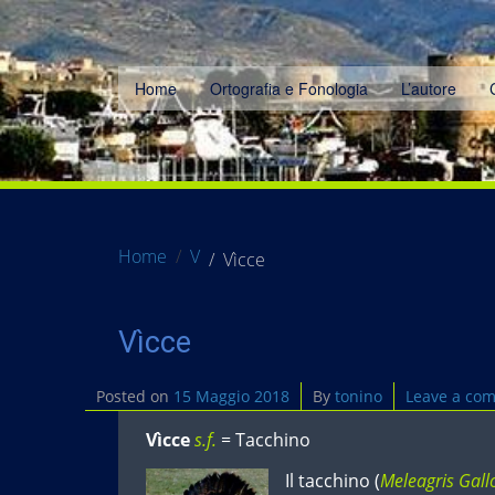
Home
Ortografia e Fonologia
L’autore
Home
V
Vìcce
Vìcce
Posted on
15 Maggio 2018
By
tonino
Leave a co
Vìcce
s.f.
= Tacchino
Il tacchino (
Meleagris Gal