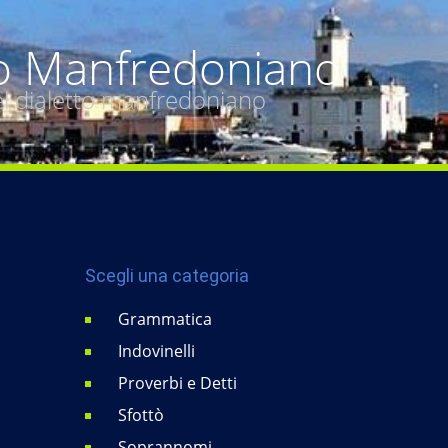
o Manfredoniano
del dialetto manfredoniano
Scegli una categoria
Grammatica
Indovinelli
Proverbi e Detti
Sfottò
Soprannomi