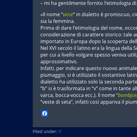
– mi ha gentilmente fornito l’etimologia d
«Il nome “
vicce
” in dialetto è promiscuo, ci
sia la femmina.
Prima di dare l’etimologia del nome, occo
considerazione di carattere storico: tale 
importato in Europa dopo la scoperta del
Nel XVI secolo il latino era la lingua della 
per cui a livello volgare spesso veniva util
approssimativo.
Infatti, per indicare questo nuovo animale 
piumaggio, si è utilizzato il sostantivo latin
dialetto ha utilizzato solo la seconda part
“b” si è trasformata in “v” come in tante al
varca, bocca-vocca ecc.). Il nome “
bombjc
“veste di seta”, infatti così appariva il pi
F
a
c
Filed under:
e
V