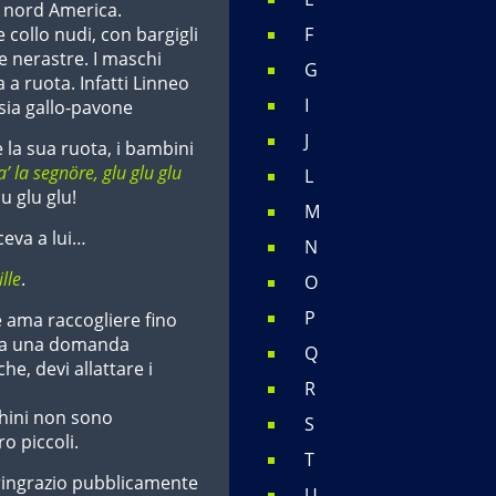
l nord America.
e collo nudi, con bargigli
F
 nerastre. I maschi
G
 a ruota. Infatti Linneo
I
ssia gallo-pavone
J
 la sua ruota, i bambini
fa’ la segnöre, glu glu glu
L
lu glu glu!
M
ceva a lui…
N
ille
.
O
P
ama raccogliere fino
cita una domanda
Q
che, devi allattare i
R
chini non sono
S
o piccoli.
T
e ringrazio pubblicamente
U