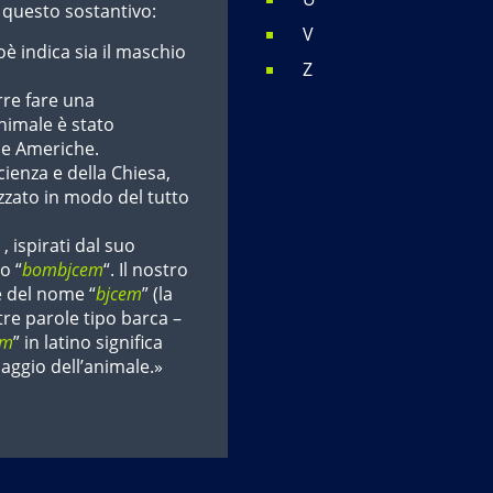
i questo sostantivo:
V
oè indica sia il maschio
Z
rre fare una
animale è stato
le Americhe.
Scienza e della Chiesa,
izzato in modo del tutto
, ispirati dal suo
o “
bombjcem
“. Il nostro
e del nome “
bjcem
” (la
tre parole tipo barca –
em
” in latino significa
umaggio dell’animale.»