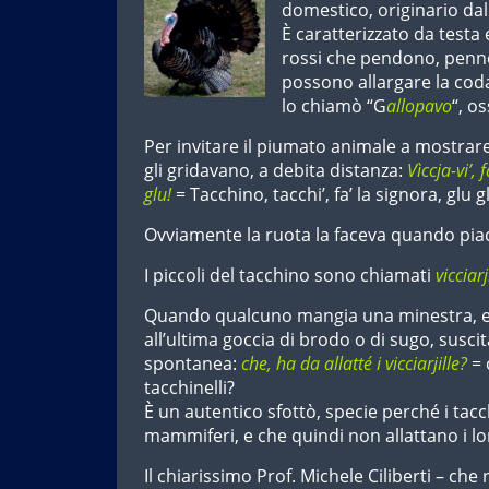
domestico, originario da
È caratterizzato da testa 
rossi che pendono, penne
possono allargare la coda
lo chiamò “G
allopavo
“, o
Per invitare il piumato animale a mostrare
gli gridavano, a debita distanza:
Vìccja-vi’, 
glu!
= Tacchino, tacchi’, fa’ la signora, glu g
Ovviamente la ruota la faceva quando pia
I piccoli del tacchino sono chiamati
vicciarj
Quando qualcuno mangia una minestra, e 
all’ultima goccia di brodo o di sugo, sus
spontanea:
che, ha da allatté i vicciarjille?
= 
tacchinelli?
È un autentico sfottò, specie perché i tac
mammiferi, e che quindi non allattano i lor
Il chiarissimo Prof. Michele Ciliberti – ch