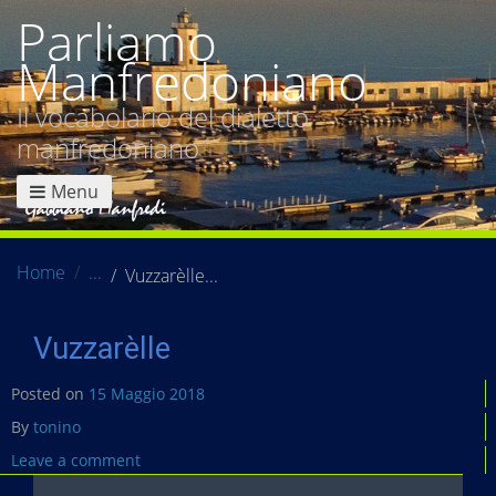
Parliamo
Manfredoniano
Il vocabolario del dialetto
manfredoniano
Menu
Home
Vuzzarèlle
Vuzzarèlle
Posted on
15 Maggio 2018
By
tonino
Leave a comment