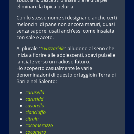
sbucciarli, basta strofinarli tra le dita per
eliminare la tipica peluria.
Con lo stesso nome si designano anche certi
meloncini di pane non ancora maturi, quasi
senza sapore, usati anch’essi come insalata
con sale e aceto.
Al plurale “
‘i vuzzarèlle
” alludono al seno che
inizia a fiorire alle adolescenti, soavi pulzelle
lanciate verso un radioso futuro.
Ho scoperto casualmente le varie
denominazioni di questo ortaggioin Terra di
Bari e nel Salento:
carusella
carusidd
casorello
cianciuffo
citrulu
cocomerazzo
cocomero