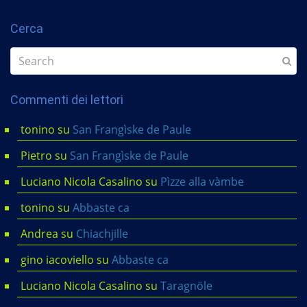
Cerca
Commenti dei lettori
tonino
su
San Frangìske de Paule
Pietro
su
San Frangìske de Paule
Luciano Nicola Casalino
su
Pìzze alla vàmbe
tonino
su
Abbaste ca
Andrea
su
Chiachjille
gino iacoviello
su
Abbaste ca
Luciano Nicola Casalino
su
Taragnöle