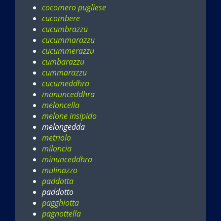
cocomero pugliese
cucombere
cucumbrazzu
cucummarazzu
cucummerazzu
cumbarazzu
cummarazzu
cucumeddhra
manunceddhra
meloncella
melone insipido
melongedda
metriolo
miloncia
minunceddhra
mulinazzo
paddotta
paddotto
pagghiotta
pagnottella