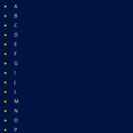
A
B
C
D
E
F
G
I
J
L
M
N
O
P