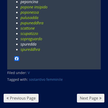
peponcina
popone insipido
poponessa
pulusadda
pupuneddhra
scattone
scupatizzo
sopraguardo
spuredda
spureddhra
F
a
c
Filed under:
e
V
b
Tagged with:
sostantivo femminile
o
o
k
Previous Page
Next Page