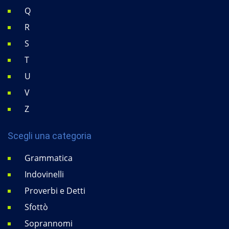
Q
R
S
T
U
V
Z
Scegli una categoria
Grammatica
Indovinelli
Proverbi e Detti
Sfottò
Soprannomi