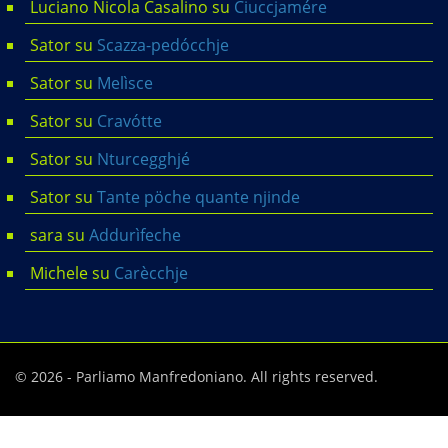
Luciano Nicola Casalino
su
Ciuccjamére
Sator
su
Scazza-pedócchje
Sator
su
Melìsce
Sator
su
Cravótte
Sator
su
Nturcegghjé
Sator
su
Tante pöche quante njinde
sara
su
Addurìfeche
Michele
su
Carècchje
© 2026 - Parliamo Manfredoniano. All rights reserved.