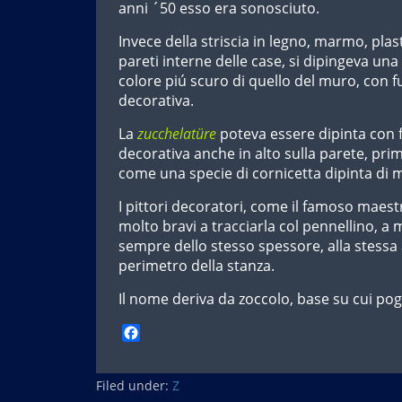
anni ´50 esso era sonosciuto.
Invece della striscia in legno, marmo, plast
pareti interne delle case, si dipingeva un
colore piú scuro di quello del muro, con f
decorativa.
La
zucchelatüre
poteva essere dipinta con
decorativa anche in alto sulla parete, prima
come una specie di cornicetta dipinta di 
I pittori decoratori, come il famoso maes
molto bravi a tracciarla col pennellino, a
sempre dello stesso spessore, alla stessa a
perimetro della stanza.
Il nome deriva da zoccolo, base su cui po
F
a
c
Filed under:
e
Z