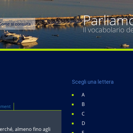
Parliam
Come si consulta
Il vocabolario 
Scegli una lettera
A
B
mment
C
D
perché, almeno fino agli
E