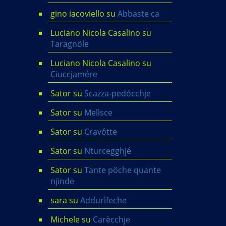
gino iacoviello
su
Abbaste ca
Luciano Nicola Casalino
su
Taragnöle
Luciano Nicola Casalino
su
Ciuccjamére
Sator
su
Scazza-pedócchje
Sator
su
Melìsce
Sator
su
Cravótte
Sator
su
Nturcegghjé
Sator
su
Tante pöche quante
njinde
sara
su
Addurìfeche
Michele
su
Carècchje