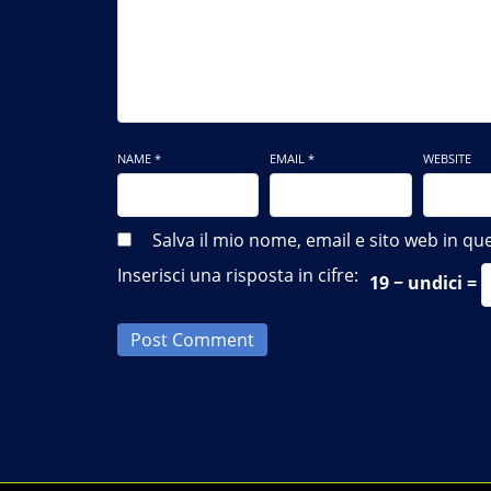
NAME *
EMAIL *
WEBSITE
Salva il mio nome, email e sito web in 
Inserisci una risposta in cifre:
19 − undici =
Post Comment