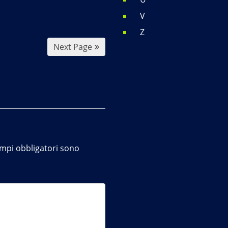
V
Z
Next Page
ampi obbligatori sono