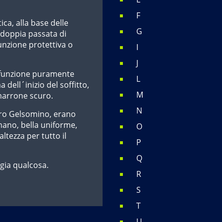
F
ica, alla base delle
G
a doppia passata di
unzione protettiva o
I
J
 funzione puramente
L
 dell´inizio del soffitto,
M
marrone scuro.
N
tro Gelsomino, erano
 mano, bella uniforme,
O
ltezza per tutto il
P
Q
ggia qualcosa.
R
S
T
U