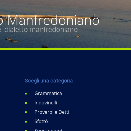
o Manfredoniano
del dialetto manfredoniano
Scegli una categoria
Grammatica
Indovinelli
Proverbi e Detti
Sfottò
Soprannomi