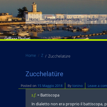
Home
Ortografia e Fonologia
L’autore
Home
Z
Zucchelatüre
Zucchelatüre
Posted on
15 Maggio 2018
By
tonino
Leave a co
s.f.
= Battiscopa
In dialetto non era proprio il battiscopa, 