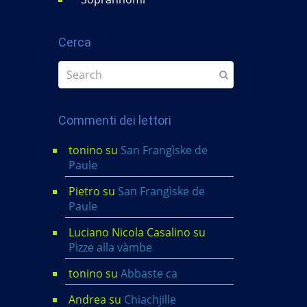
Cerca
Commenti dei lettori
tonino
su
San Frangìske de
Paule
Pietro
su
San Frangìske de
Paule
Luciano Nicola Casalino
su
Pìzze alla vàmbe
tonino
su
Abbaste ca
Andrea
su
Chiachjille