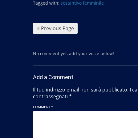
b
Tagged with:
sostantivo femminile
o
o
k
Previous Page
No comment yet, add your voice below!
Add a Comment
Il tuo indirizzo email non sarà pubblicato.
I c
contrassegnati
*
COMMENT *