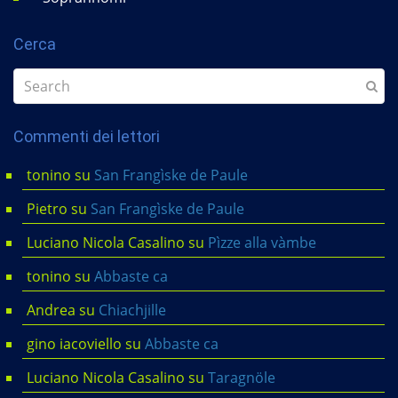
Cerca
Commenti dei lettori
tonino
su
San Frangìske de Paule
Pietro
su
San Frangìske de Paule
Luciano Nicola Casalino
su
Pìzze alla vàmbe
tonino
su
Abbaste ca
Andrea
su
Chiachjille
gino iacoviello
su
Abbaste ca
Luciano Nicola Casalino
su
Taragnöle