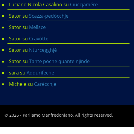
Luciano Nicola Casalino
su
Ciuccjamére
Sator
su
Scazza-pedócchje
Sator
su
Melìsce
Sator
su
Cravótte
Sator
su
Nturcegghjé
Sator
su
Tante pöche quante njinde
sara
su
Addurìfeche
Michele
su
Carècchje
© 2026 - Parliamo Manfredoniano. All rights reserved.