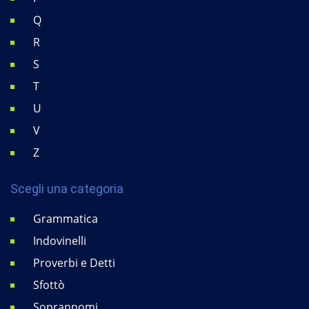
Q
R
S
T
U
V
Z
Scegli una categoria
Grammatica
Indovinelli
Proverbi e Detti
Sfottò
Soprannomi