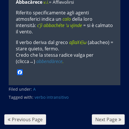
Abbacàrece
v.i.
= Affievolirsi
Riferito specificamente agli agenti
atmosferici indica un
calo
della loro
intensità:
c’jì abbachéte ‘u vjinde
= si è calmato
il vento.
Il verbo deriva dal greco
αβαΧ∈ω
(abacheo) =
stare quieto, fermo.
Credo che la stessa radice valga per
(clicca→)
abbendàrece
.
F
a
c
Filed under:
e
A
b
Tagged with:
verbo intransitivo
o
o
k
Previous Page
Next Page