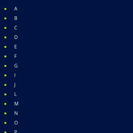
A
B
C
D
E
F
G
I
J
L
M
N
O
P