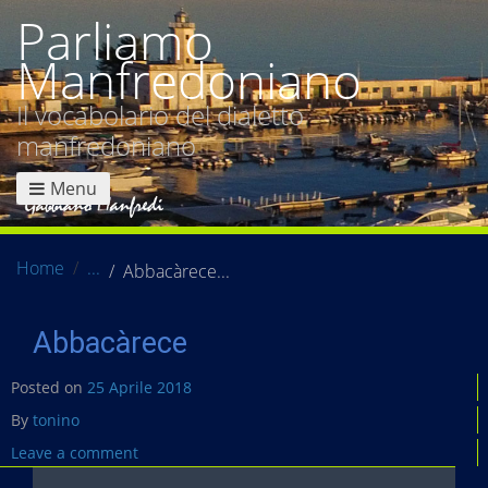
Parliamo
Manfredoniano
Il vocabolario del dialetto
manfredoniano
Menu
Home
Abbacàrece
Abbacàrece
Posted on
25 Aprile 2018
By
tonino
Leave a comment