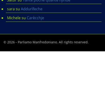
sara
su
Addurìfeche
Michele
su
Carècchje
© 2026 - Parliamo Manfredoniano. All rights reserved.