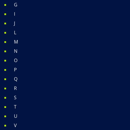
G
I
J
L
M
N
O
P
Q
R
S
T
U
V