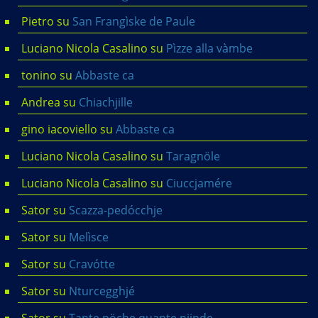
Pietro
su
San Frangìske de Paule
Luciano Nicola Casalino
su
Pìzze alla vàmbe
tonino
su
Abbaste ca
Andrea
su
Chiachjille
gino iacoviello
su
Abbaste ca
Luciano Nicola Casalino
su
Taragnöle
Luciano Nicola Casalino
su
Ciuccjamére
Sator
su
Scazza-pedócchje
Sator
su
Melìsce
Sator
su
Cravótte
Sator
su
Nturcegghjé
Sator
su
Tante pöche quante njinde