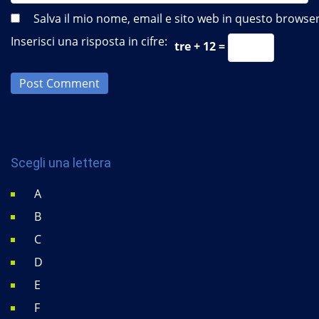
Salva il mio nome, email e sito web in questo brows
Inserisci una risposta in cifre:
tre + 12 =
Post Comment
Scegli una lettera
A
B
C
D
E
F