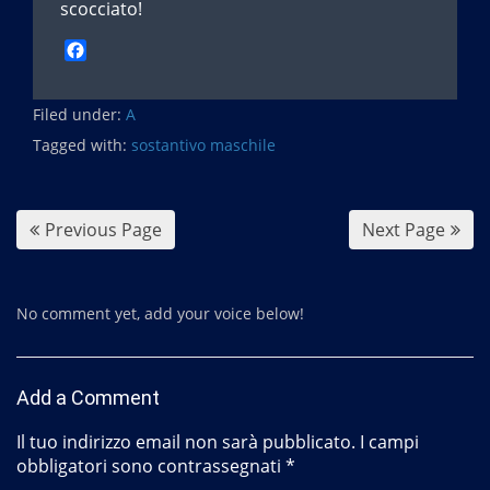
scocciato!
F
a
c
Filed under:
e
A
b
Tagged with:
sostantivo maschile
o
o
k
Previous Page
Next Page
No comment yet, add your voice below!
Add a Comment
Il tuo indirizzo email non sarà pubblicato.
I campi
obbligatori sono contrassegnati
*