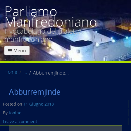
Parliamo
Manfredoniano
Il vocabolario del dialetto
manfredoniano
Menu
Home
Abburremjinde
Abburremjinde
Posted on
11 Giugno 2018
By
tonino
Leave a comment