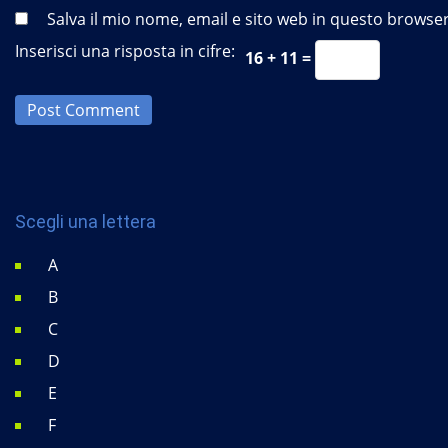
Salva il mio nome, email e sito web in questo brows
Inserisci una risposta in cifre:
16 + 11 =
Post Comment
Scegli una lettera
A
B
C
D
E
F