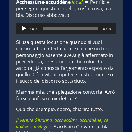
Acchessüne-accuddéne
loc.id.
= Per filo e
per segno, questo e quello, così e cosà, bla
bla. Discorso abbozzato.
Audio
00:00
00:00
Player
Si usa questa locuzione quando si vuol
riferire ad un interlocutore ciò che un terzo
personaggio assente aveva già affermato in
precedenza, presumendo che colui che
ascolta già conosca l’argomento esposto da
quello. Ciò evita di ripetere testualmente o
il succo del discorso sottaciuto.
Mamma mia, che spiegazione contorta! Avrò
forse confuso i miei lettori?
Qualche esempio, spero, chiarirà tutto.
Jì venüte Giuànne, acchessüne-accuddéne, ce
volöve cunvìnge
= È arrivato Giovanni, e bla