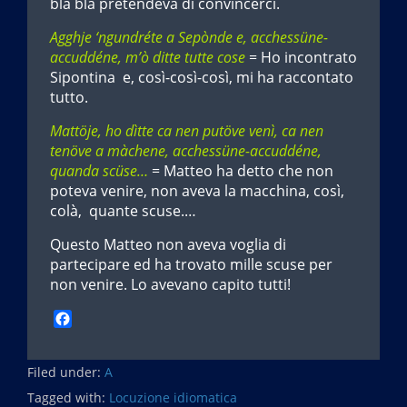
bla bla pretendeva di convincerci.
Agghje ‘ngundréte a Sepònde e, acchessüne-
accuddéne, m’ò ditte tutte cose
= Ho incontrato
Sipontina e, così-così-così, mi ha raccontato
tutto.
Mattöje, ho dìtte ca nen putöve venì, ca nen
tenöve a màchene, acchessüne-accuddéne,
quanda scüse…
= Matteo ha detto che non
poteva venire, non aveva la macchina, così,
colà, quante scuse.…
Questo Matteo non aveva voglia di
partecipare ed ha trovato mille scuse per
non venire. Lo avevano capito tutti!
F
a
c
Filed under:
e
A
b
Tagged with:
Locuzione idiomatica