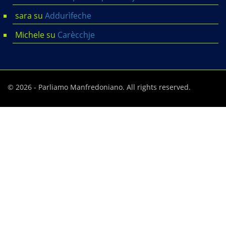
sara
su
Addurìfeche
Michele
su
Carècchje
© 2026 - Parliamo Manfredoniano. All rights reserved.