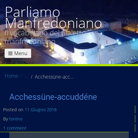
Parliamo
Manfredoniano
Il vocabolario del dialetto
manfredoniano
Menu
Home
Acchessüne-accuddéne
Acchessüne-accuddéne
Posted on
11 Giugno 2018
By
tonino
1 comment