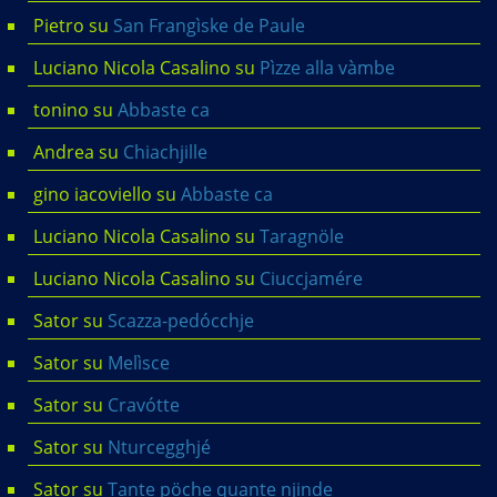
Pietro
su
San Frangìske de Paule
Luciano Nicola Casalino
su
Pìzze alla vàmbe
tonino
su
Abbaste ca
Andrea
su
Chiachjille
gino iacoviello
su
Abbaste ca
Luciano Nicola Casalino
su
Taragnöle
Luciano Nicola Casalino
su
Ciuccjamére
Sator
su
Scazza-pedócchje
Sator
su
Melìsce
Sator
su
Cravótte
Sator
su
Nturcegghjé
Sator
su
Tante pöche quante njinde