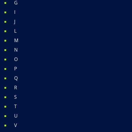
G
I
J
L
M
N
O
P
Q
R
S
T
U
V