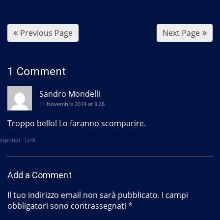
o
o
k
Previous Page
Next Page
1 Comment
Sandro Mondelli
11 Novembre 2019 at 9:28
Troppo bello! Lo faranno scomparire.
Rispondi
Link
Add a Comment
Il tuo indirizzo email non sarà pubblicato.
I campi
obbligatori sono contrassegnati
*