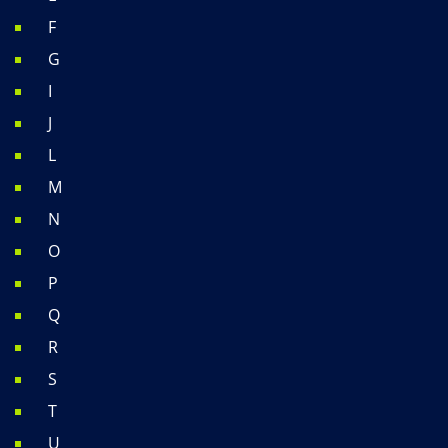
F
G
I
J
L
M
N
O
P
Q
R
S
T
U