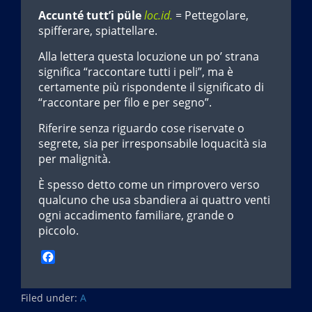
Accunté tutt’i püle
loc.id.
= Pettegolare,
spifferare, spiattellare.
Alla lettera questa locuzione un po’ strana
significa “raccontare tutti i peli”, ma è
certamente più rispondente il significato di
“raccontare per filo e per segno”.
Riferire senza riguardo cose riservate o
segrete, sia per irresponsabile loquacità sia
per malignità.
È spesso detto come un rimprovero verso
qualcuno che usa sbandiera ai quattro venti
ogni accadimento familiare, grande o
piccolo.
F
a
c
Filed under:
e
A