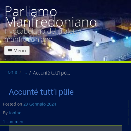
Parliamo
Manfredoniano
Il vocabolario del dialetto
manfredoniano
Menu
Home
Accunté tutt’i püle
Accunté tutt’i püle
Posted on
29 Gennaio 2024
By
tonino
1 comment