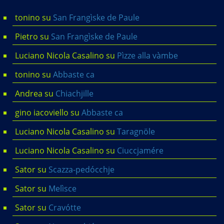
tonino
su
San Frangìske de Paule
Pietro
su
San Frangìske de Paule
Luciano Nicola Casalino
su
Pìzze alla vàmbe
tonino
su
Abbaste ca
Andrea
su
Chiachjille
gino iacoviello
su
Abbaste ca
Luciano Nicola Casalino
su
Taragnöle
Luciano Nicola Casalino
su
Ciuccjamére
Sator
su
Scazza-pedócchje
Sator
su
Melìsce
Sator
su
Cravótte