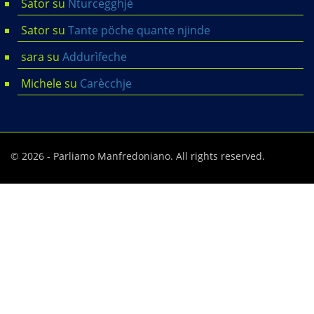
Sator
su
Nturcegghjé
Sator
su
Tante pöche quante njinde
sara
su
Addurìfeche
Michele
su
Carècchje
© 2026 - Parliamo Manfredoniano. All rights reserved.