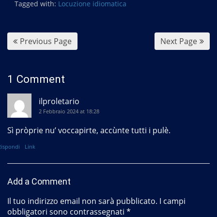
b
Tagged with:
Locuzione idiomatica
o
o
k
Previous Page
Next Page
1 Comment
ilproletario
2 Febbraio 2024 at 18:28
Sì pròprie nu’ voccapirte, accùnte tutti i pulè.
Rispondi
Link
Add a Comment
Il tuo indirizzo email non sarà pubblicato.
I campi
obbligatori sono contrassegnati
*