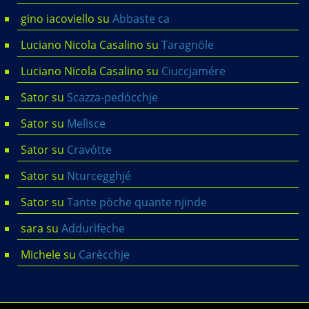
gino iacoviello
su
Abbaste ca
Luciano Nicola Casalino
su
Taragnöle
Luciano Nicola Casalino
su
Ciuccjamére
Sator
su
Scazza-pedócchje
Sator
su
Melìsce
Sator
su
Cravótte
Sator
su
Nturcegghjé
Sator
su
Tante pöche quante njinde
sara
su
Addurìfeche
Michele
su
Carècchje