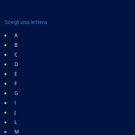
Scegli una lettera
A
B
C
D
E
F
G
I
J
L
M