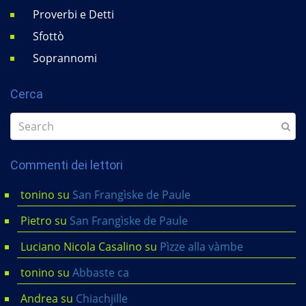
Proverbi e Detti
Sfottò
Soprannomi
Cerca
Commenti dei lettori
tonino
su
San Frangìske de Paule
Pietro
su
San Frangìske de Paule
Luciano Nicola Casalino
su
Pìzze alla vàmbe
tonino
su
Abbaste ca
Andrea
su
Chiachjille