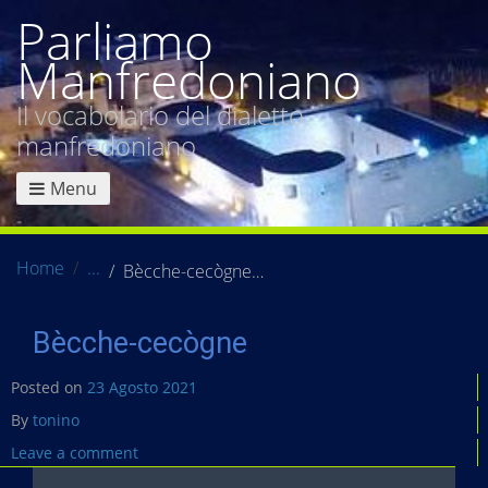
Parliamo
Manfredoniano
Il vocabolario del dialetto
manfredoniano
Menu
Home
Bècche-cecògne
Bècche-cecògne
Posted on
23 Agosto 2021
By
tonino
Leave a comment