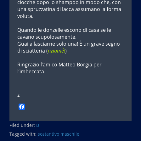
ciocche dopo lo shampoo in modo che, con
una spruzzatina di lacca assumano la forma
voluta.
Quando le donzelle escono di casa se le
cavano scupolosamente.
Guai a lasciarne solo una! È un grave segno
di sciatteria (
nziamé!
)
Ringrazio l’amico Matteo Borgia per
l’imbeccata.
z
F
a
c
Filed under:
e
B
b
Tagged with:
sostantivo maschile
o