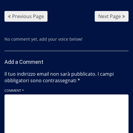
o
k
Previous Page
Next Page
No comment yet, add your voice below!
Add a Comment
Il tuo indirizzo email non sarà pubblicato.
I campi
obbligatori sono contrassegnati
*
COMMENT *