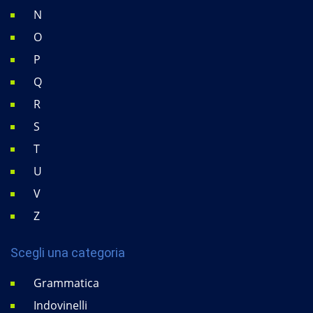
N
O
P
Q
R
S
T
U
V
Z
Scegli una categoria
Grammatica
Indovinelli