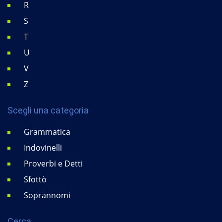
R
S
T
U
V
Z
Scegli una categoria
Grammatica
Indovinelli
Proverbi e Detti
Sfottò
Soprannomi
Cerca