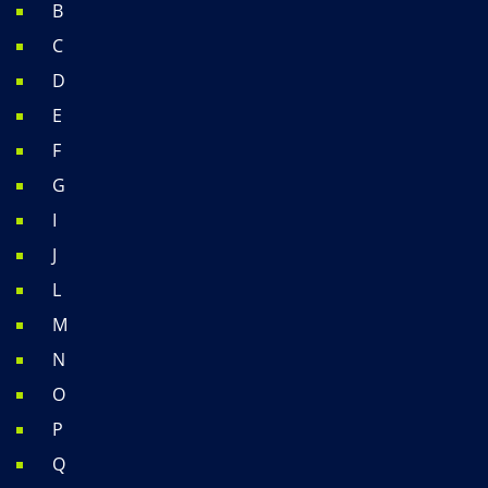
B
C
D
E
F
G
I
J
L
M
N
O
P
Q