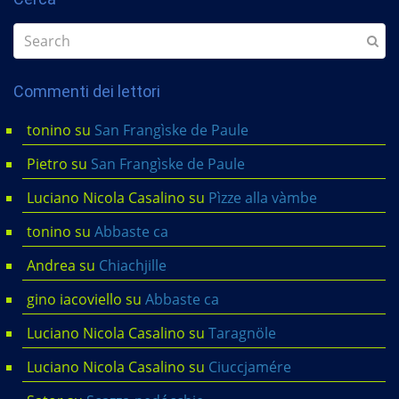
Commenti dei lettori
tonino
su
San Frangìske de Paule
Pietro
su
San Frangìske de Paule
Luciano Nicola Casalino
su
Pìzze alla vàmbe
tonino
su
Abbaste ca
Andrea
su
Chiachjille
gino iacoviello
su
Abbaste ca
Luciano Nicola Casalino
su
Taragnöle
Luciano Nicola Casalino
su
Ciuccjamére