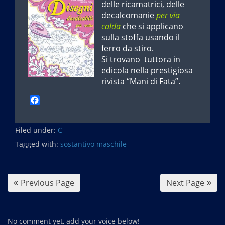
delle ricamatrici, delle
decalcomanie
per via
calda
che si applicano
sulla stoffa usando il
ferro da stiro.
Si trovano tuttora in
edicola nella prestigiosa
rivista “Mani di Fata”.
F
a
c
Filed under:
e
C
b
Tagged with:
sostantivo maschile
o
o
k
Previous Page
Next Page
No comment yet, add your voice below!