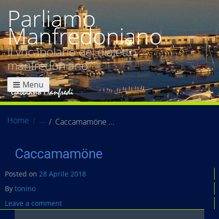
Parliamo
Manfredoniano
Il vocabolario del dialetto
manfredoniano
Menu
Home
Caccamamöne
Caccamamöne
Posted on
28 Aprile 2018
By
tonino
Leave a comment