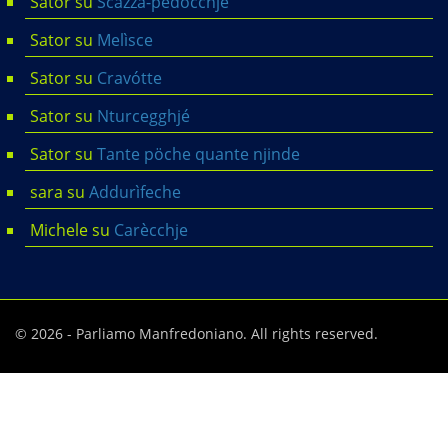
Sator
su
Scazza-pedócchje
Sator
su
Melìsce
Sator
su
Cravótte
Sator
su
Nturcegghjé
Sator
su
Tante pöche quante njinde
sara
su
Addurìfeche
Michele
su
Carècchje
© 2026 - Parliamo Manfredoniano. All rights reserved.