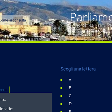
Parliam
Come si consulta
Il vocabolario 
Scegli una lettera
A
B
ment
C
no..
D
ddivide:
E