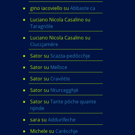
gino iacoviello
su
Abbaste ca
Luciano Nicola Casalino
su
Taragnöle
Luciano Nicola Casalino
su
Ciuccjamére
Sator
su
Scazza-pedócchje
Sator
su
Melìsce
Sator
su
Cravótte
Sator
su
Nturcegghjé
Sator
su
Tante pöche quante
njinde
sara
su
Addurìfeche
Michele
su
Carècchje