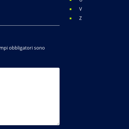
V
Z
ampi obbligatori sono