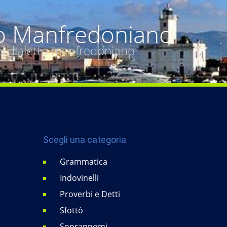
o Manfredoniano
del dialetto manfredoniano
Scegli una categoria
Grammatica
Indovinelli
Proverbi e Detti
Sfottò
Soprannomi