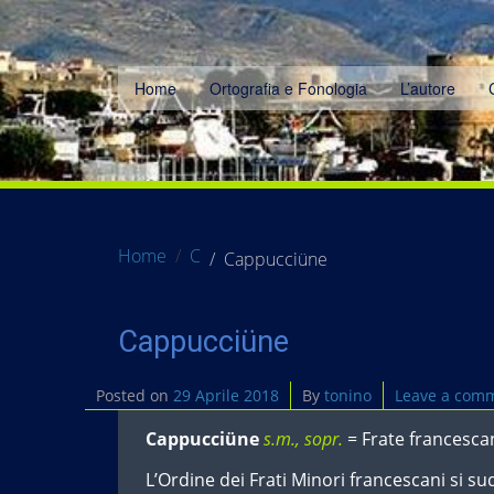
Home
Ortografia e Fonologia
L’autore
Home
C
Cappucciüne
Cappucciüne
Posted on
29 Aprile 2018
By
tonino
Leave a com
Cappucciüne
s.m., sopr.
= Frate francesca
L’Ordine dei Frati Minori francescani si su