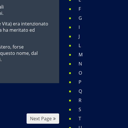
li
F
i.
G
 Vita) era intenzionato
I
ia ha meritato ed
J
L
stero, forse
n questo nome, dal
M
.
N
O
P
Q
R
S
Next Page
T
U