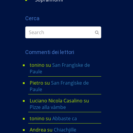
Cerca
Commenti dei lettori
tonino
su
San Frangìske de
Paule
Pietro
su
San Frangìske de
Paule
Luciano Nicola Casalino
su
Pìzze alla vàmbe
tonino
su
Abbaste ca
Andrea
su
Chiachjille