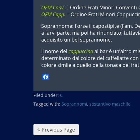
OFM Conv.
= Ordine Frati Minori Conventua
OFM Capp.
= Ordine Frati Minori Cappuccin
Soprannome: Forse il capostipite (Fam. De
a farvi parte, ma poi ha rinunciato; tuttav
acquisito un bel soprannome.
Il nome del
cappuccino
al bar è un’altro mi
determinato dal colore del caffellatte co
colore simile a quello della tonaca dei frati
F
a
c
Filed under:
e
C
b
Tagged with:
Soprannomi
,
sostantivo maschile
o
o
k
Previous Page