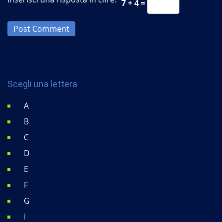
7 + 4 =
Post Comment
Scegli una lettera
A
B
C
D
E
F
G
I