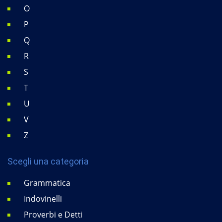
O
P
Q
R
S
T
U
V
Z
Scegli una categoria
Grammatica
Indovinelli
Proverbi e Detti