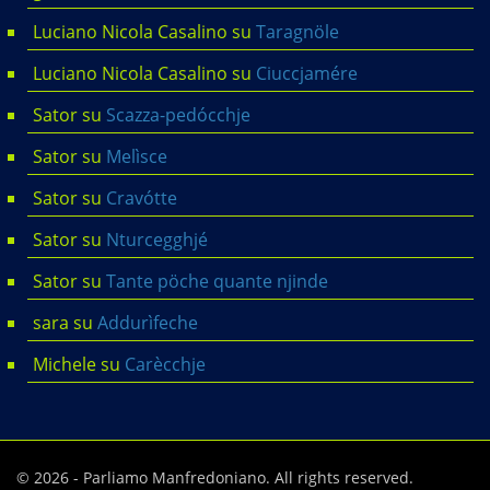
Luciano Nicola Casalino
su
Taragnöle
Luciano Nicola Casalino
su
Ciuccjamére
Sator
su
Scazza-pedócchje
Sator
su
Melìsce
Sator
su
Cravótte
Sator
su
Nturcegghjé
Sator
su
Tante pöche quante njinde
sara
su
Addurìfeche
Michele
su
Carècchje
© 2026 - Parliamo Manfredoniano. All rights reserved.