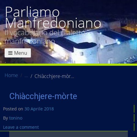
Parliamo
Manfredoniano
Il vocabolario del dialetto
manfredoniano
Menu
Home
Chiàcchjere-mòrte
Chiàcchjere-mòrte
Posted on
30 Aprile 2018
By
tonino
Leave a comment