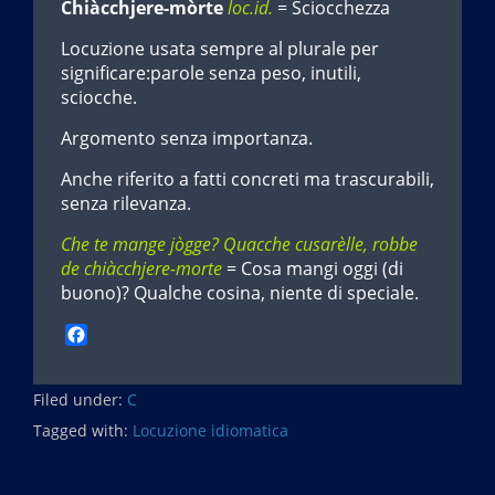
Chiàcchjere-mòrte
loc.id.
= Sciocchezza
Locuzione usata sempre al plurale per
significare:parole senza peso, inutili,
sciocche.
Argomento senza importanza.
Anche riferito a fatti concreti ma trascurabili,
senza rilevanza.
Che te mange jògge? Quacche cusarèlle, robbe
de chiàcchjere-morte
= Cosa mangi oggi (di
buono)? Qualche cosina, niente di speciale.
F
a
c
Filed under:
e
C
b
Tagged with:
Locuzione idiomatica
o
o
k