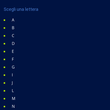
Scegli una lettera
A
B
C
D
E
F
G
I
J
L
M
N