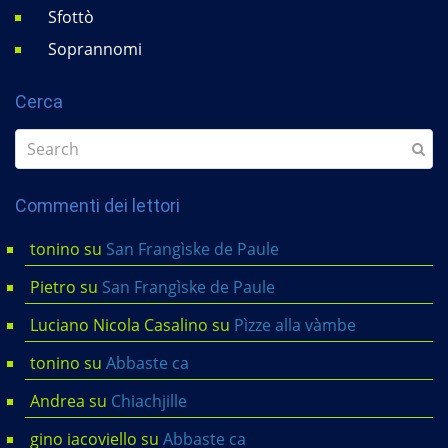
Sfottò
Soprannomi
Cerca
Commenti dei lettori
tonino
su
San Frangìske de Paule
Pietro
su
San Frangìske de Paule
Luciano Nicola Casalino
su
Pìzze alla vàmbe
tonino
su
Abbaste ca
Andrea
su
Chiachjille
gino iacoviello
su
Abbaste ca