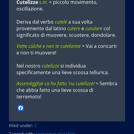
Cutelìzze
s.m.
= piccolo movimento,
oscillazione.
Deriva dal verbo
cutelé
a sua volta
proveniente dal latino
cutere
e
cutulare
col
significato di muovere, scuotere, dondolare.
Vatte cùlche e nen te cutelanne
= Vai a coricarti
e non ti muovere!
Nel nostro
cutelìzze
si individua
specificamente una lieve scossa tellurica.
Assemègghje ca ho fatto ‘nu cutelìzze!
= Sembra
che abbia fatto una lieve scossa di
terremoto!
F
a
c
Filed under:
e
C
b
Tagged with:
sostantivo maschile