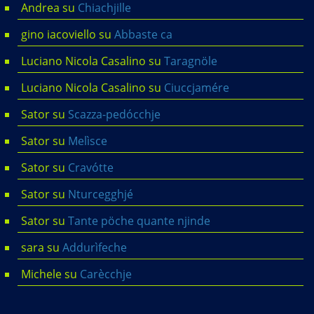
Andrea
su
Chiachjille
gino iacoviello
su
Abbaste ca
Luciano Nicola Casalino
su
Taragnöle
Luciano Nicola Casalino
su
Ciuccjamére
Sator
su
Scazza-pedócchje
Sator
su
Melìsce
Sator
su
Cravótte
Sator
su
Nturcegghjé
Sator
su
Tante pöche quante njinde
sara
su
Addurìfeche
Michele
su
Carècchje