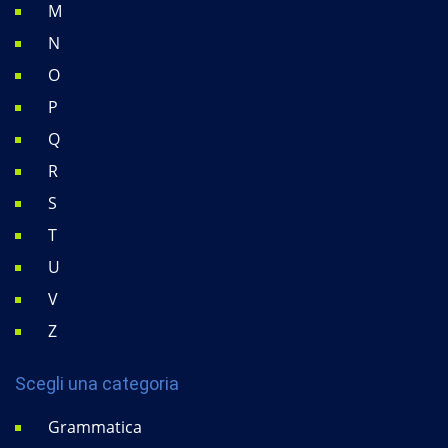
M
N
O
P
Q
R
S
T
U
V
Z
Scegli una categoria
Grammatica