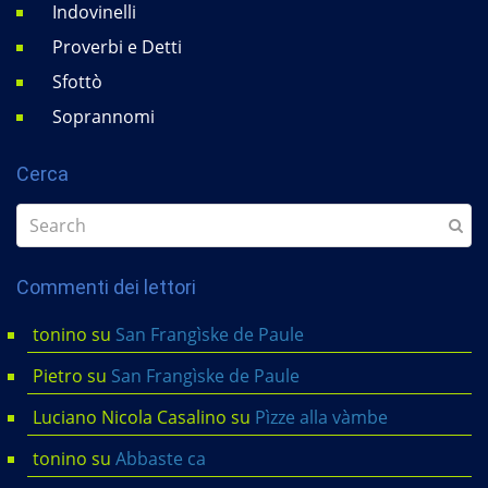
Indovinelli
Proverbi e Detti
Sfottò
Soprannomi
Cerca
Commenti dei lettori
tonino
su
San Frangìske de Paule
Pietro
su
San Frangìske de Paule
Luciano Nicola Casalino
su
Pìzze alla vàmbe
tonino
su
Abbaste ca