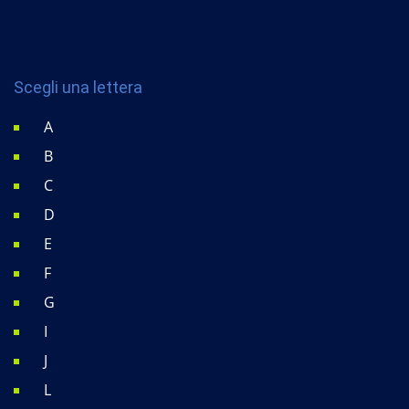
Scegli una lettera
A
B
C
D
E
F
G
I
J
L