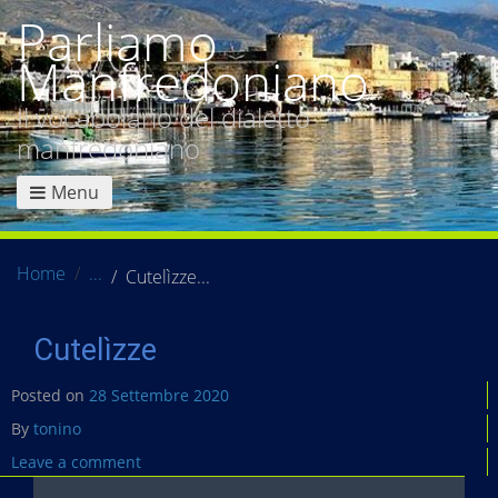
Parliamo
Manfredoniano
Il vocabolario del dialetto
manfredoniano
Menu
Home
Cutelìzze
Cutelìzze
Posted on
28 Settembre 2020
By
tonino
Leave a comment