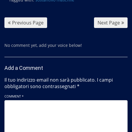
o
o
k
Previous Page
Next Page
No comment yet, add your voice below!
Add a Comment
Il tuo indirizzo email non sarà pubblicato.
I campi
obbligatori sono contrassegnati
*
COMMENT *