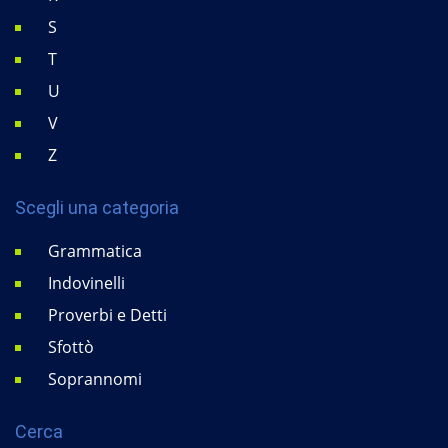
S
T
U
V
Z
Scegli una categoria
Grammatica
Indovinelli
Proverbi e Detti
Sfottò
Soprannomi
Cerca