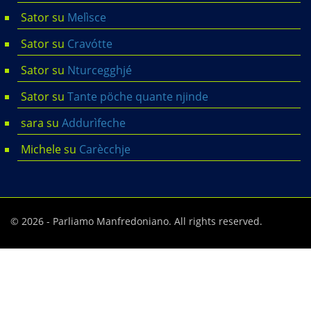
Sator
su
Melìsce
Sator
su
Cravótte
Sator
su
Nturcegghjé
Sator
su
Tante pöche quante njinde
sara
su
Addurìfeche
Michele
su
Carècchje
© 2026 - Parliamo Manfredoniano. All rights reserved.