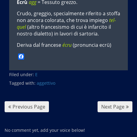
Ecrù
agg
= Tessuto grezzo.
Crudo, greggio, specialmente riferito a stoffa
non ancora colorata, che trova impiego
tel-
quel
(altro francesismo di cui è infarcito il
nostro dialetto) in lavori di sartoria.
Deriva dal francese
écru
(pronuncia ecrü)
F
a
c
Filed under:
e
E
b
Tagged with:
aggettivo
o
o
k
Previous Page
Next Page
No comment yet, add your voice below!