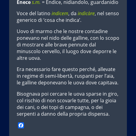
Ènece
s.m.
= Èndice, nidiandolo, guardanidio
Voce del latino
indicem
, da
indicàre
, nel senso
generico di ‘cosa che indica’.
Uovo di marmo che le nostre contadine
ponevano nel nido delle galline, con lo scopo
di mostrare alle brave pennute dal
minuscolo cervello, il luogo dove deporre le
altre uova.
Era necessario fare questo perché, allevate
in regime di semi-libertà, ruspanti per l’aia,
le galline deponevano le uova dove capitava.
Bisognava poi cercare le uova sparse in giro,
col rischio di non scovarle tutte, per la gioia
dei cani, o dei topi di campagna, o dei
serpenti a danno della propria dispensa.
F
a