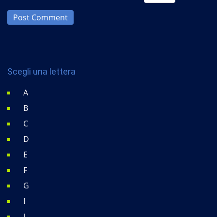
Post Comment
Scegli una lettera
A
B
C
D
E
F
G
I
J