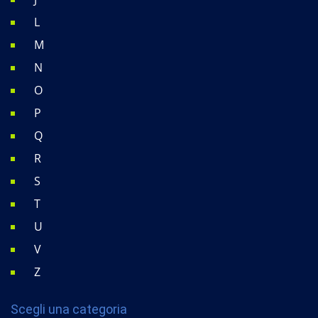
L
M
N
O
P
Q
R
S
T
U
V
Z
Scegli una categoria