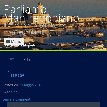
Parliamo
Manfredoniano
Il vocabolario del dialetto
manfredoniano
Menu
Home
Ènece
Ènece
Posted on
2 Maggio 2018
By
tonino
Leave a comment