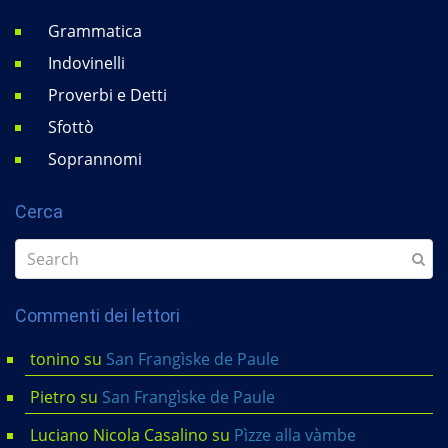
Grammatica
Indovinelli
Proverbi e Detti
Sfottò
Soprannomi
Cerca
Commenti dei lettori
tonino
su
San Frangìske de Paule
Pietro
su
San Frangìske de Paule
Luciano Nicola Casalino
su
Pìzze alla vàmbe