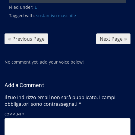
c
Filed under:
e
E
b
Tagged with:
sostantivo maschile
o
o
k
Previous Page
Next Page
No comment yet, add your voice below!
Add a Comment
Il tuo indirizzo email non sarà pubblicato.
I campi
obbligatori sono contrassegnati
*
COMMENT *