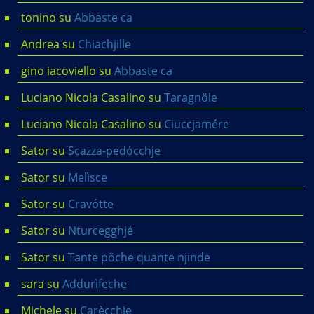
tonino
su
Abbaste ca
Andrea
su
Chiachjille
gino iacoviello
su
Abbaste ca
Luciano Nicola Casalino
su
Taragnöle
Luciano Nicola Casalino
su
Ciuccjamére
Sator
su
Scazza-pedócchje
Sator
su
Melìsce
Sator
su
Cravótte
Sator
su
Nturcegghjé
Sator
su
Tante pöche quante njinde
sara
su
Addurìfeche
Michele
su
Carècchje