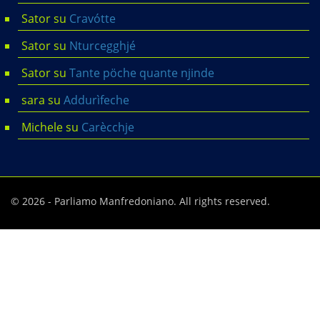
Sator
su
Cravótte
Sator
su
Nturcegghjé
Sator
su
Tante pöche quante njinde
sara
su
Addurìfeche
Michele
su
Carècchje
© 2026 - Parliamo Manfredoniano. All rights reserved.