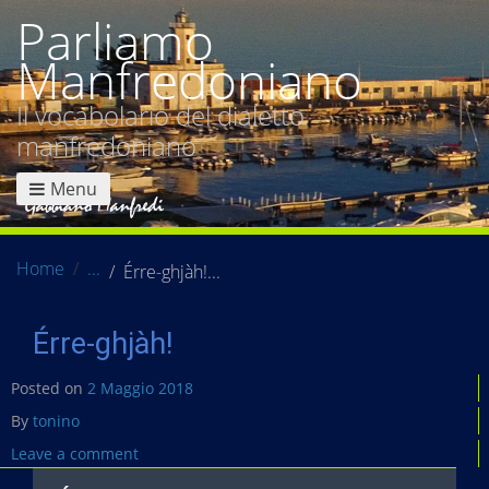
Parliamo
Manfredoniano
Il vocabolario del dialetto
manfredoniano
Menu
Home
Érre-ghjàh!
Érre-ghjàh!
Posted on
2 Maggio 2018
By
tonino
Leave a comment