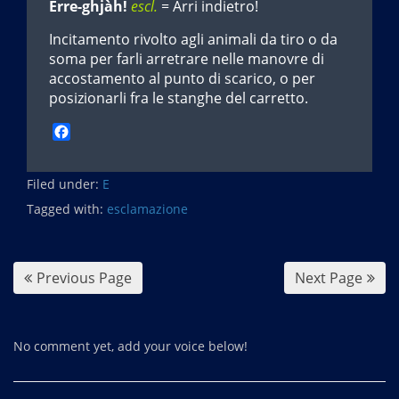
Érre-ghjàh!
escl.
= Arri indietro!
Incitamento rivolto agli animali da tiro o da
soma per farli arretrare nelle manovre di
accostamento al punto di scarico, o per
posizionarli fra le stanghe del carretto.
F
a
c
Filed under:
e
E
b
Tagged with:
esclamazione
o
o
k
Previous Page
Next Page
No comment yet, add your voice below!