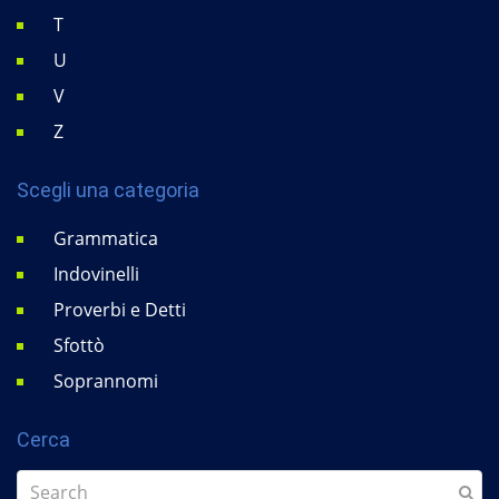
T
U
V
Z
Scegli una categoria
Grammatica
Indovinelli
Proverbi e Detti
Sfottò
Soprannomi
Cerca