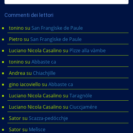
Commenti dei lettori
tonino
su
San Frangìske de Paule
Pietro
su
San Frangìske de Paule
Luciano Nicola Casalino
su
Pìzze alla vàmbe
tonino
su
Abbaste ca
Andrea
su
Chiachjille
gino iacoviello
su
Abbaste ca
Luciano Nicola Casalino
su
Taragnöle
Luciano Nicola Casalino
su
Ciuccjamére
Sator
su
Scazza-pedócchje
Sator
su
Melìsce