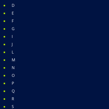
D
E
F
G
I
J
L
M
N
O
P
Q
R
S