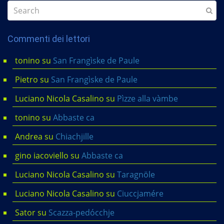
Commenti dei lettori
tonino
su
San Frangìske de Paule
Pietro
su
San Frangìske de Paule
Luciano Nicola Casalino
su
Pìzze alla vàmbe
tonino
su
Abbaste ca
Andrea
su
Chiachjille
gino iacoviello
su
Abbaste ca
Luciano Nicola Casalino
su
Taragnöle
Luciano Nicola Casalino
su
Ciuccjamére
Sator
su
Scazza-pedócchje