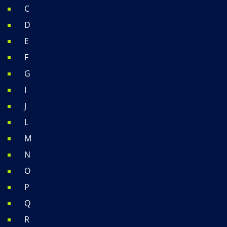
C
D
E
F
G
I
J
L
M
N
O
P
Q
R