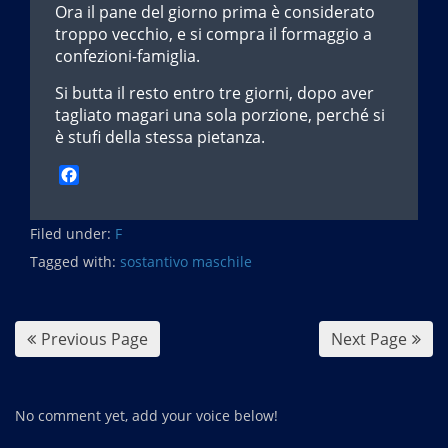
Ora il pane del giorno prima è considerato
troppo vecchio, e si compra il formaggio a
confezioni-famiglia.
Si butta il resto entro tre giorni, dopo aver
tagliato magari una sola porzione, perché si
è stufi della stessa pietanza.
F
a
c
Filed under:
e
F
b
Tagged with:
sostantivo maschile
o
o
k
Previous Page
Next Page
No comment yet, add your voice below!