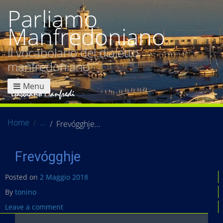
Parliamo
Manfredoniano
Il vocabolario del dialetto
manfredoniano
Menu
Home
Frevógghje
Frevógghje
Posted on
2 Maggio 2018
By
tonino
Leave a comment