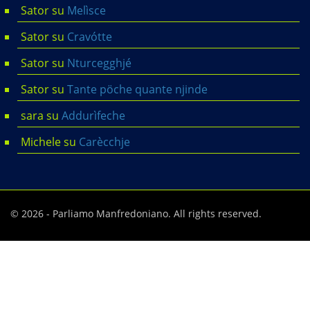
Sator
su
Melìsce
Sator
su
Cravótte
Sator
su
Nturcegghjé
Sator
su
Tante pöche quante njinde
sara
su
Addurìfeche
Michele
su
Carècchje
© 2026 - Parliamo Manfredoniano. All rights reserved.