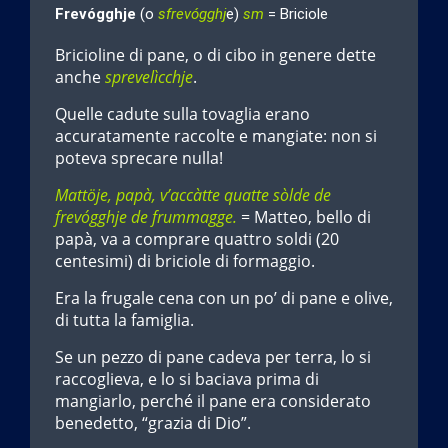
Frevógghje
(o
sfrevógghj
e)
sm
= Briciole
Bricioline di pane, o di cibo in genere dette
anche
sprevelìcchje
.
Quelle cadute sulla tovaglia erano
accuratamente raccolte e mangiate: non si
poteva sprecare nulla!
Mattöje, papà, v’accàtte quatte sòlde de
frevógghje de frummagge.
= Matteo, bello di
papà, va a comprare quattro soldi (20
centesimi) di briciole di formaggio.
Era la frugale cena con un po’ di pane e olive,
di tutta la famiglia.
Se un pezzo di pane cadeva per terra, lo si
raccoglieva, e lo si baciava prima di
mangiarlo, perché il pane era considerato
benedetto, “grazia di Dio”.