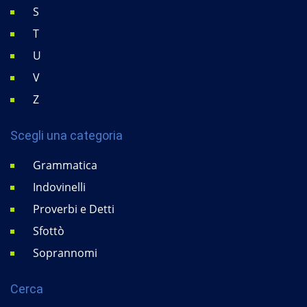
S
T
U
V
Z
Scegli una categoria
Grammatica
Indovinelli
Proverbi e Detti
Sfottò
Soprannomi
Cerca