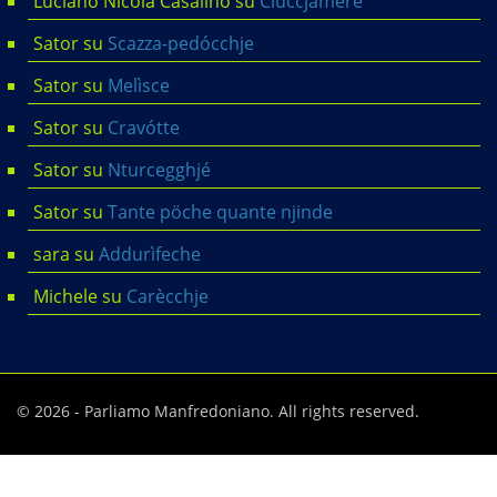
Luciano Nicola Casalino
su
Ciuccjamére
Sator
su
Scazza-pedócchje
Sator
su
Melìsce
Sator
su
Cravótte
Sator
su
Nturcegghjé
Sator
su
Tante pöche quante njinde
sara
su
Addurìfeche
Michele
su
Carècchje
© 2026 - Parliamo Manfredoniano. All rights reserved.