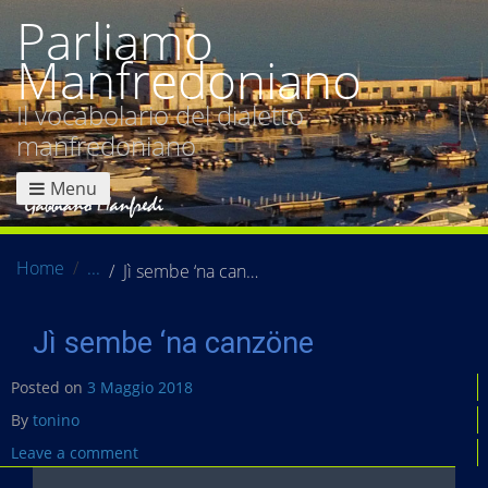
Parliamo
Manfredoniano
Il vocabolario del dialetto
manfredoniano
Menu
Home
Jì sembe ‘na canzöne
Jì sembe ‘na canzöne
Posted on
3 Maggio 2018
By
tonino
Leave a comment