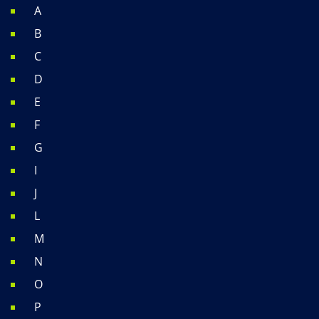
A
B
C
D
E
F
G
I
J
L
M
N
O
P