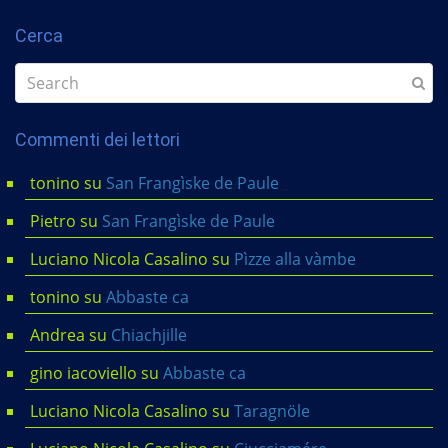
Cerca
Commenti dei lettori
tonino
su
San Frangìske de Paule
Pietro
su
San Frangìske de Paule
Luciano Nicola Casalino
su
Pìzze alla vàmbe
tonino
su
Abbaste ca
Andrea
su
Chiachjille
gino iacoviello
su
Abbaste ca
Luciano Nicola Casalino
su
Taragnöle