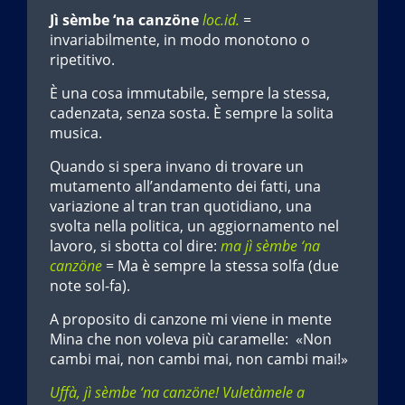
Jì sèmbe ‘na canzöne
loc.id.
=
invariabilmente, in modo monotono o
ripetitivo.
È una cosa immutabile, sempre la stessa,
cadenzata, senza sosta. È sempre la solita
musica.
Quando si spera invano di trovare un
mutamento all’andamento dei fatti, una
variazione al tran tran quotidiano, una
svolta nella politica, un aggiornamento nel
lavoro, si sbotta col dire:
ma jì sèmbe ‘na
canzöne
= Ma è sempre la stessa solfa (due
note sol-fa).
A proposito di canzone mi viene in mente
Mina che non voleva più caramelle: «Non
cambi mai, non cambi mai, non cambi mai!»
Uffà, jì sèmbe ‘na canzöne!
Vuletàmele a