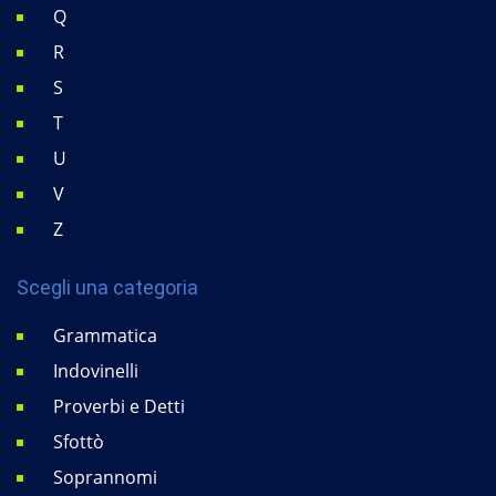
Q
R
S
T
U
V
Z
Scegli una categoria
Grammatica
Indovinelli
Proverbi e Detti
Sfottò
Soprannomi