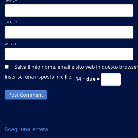
NAME *
EMAIL *
WEBSITE
Salva il mio nome, email e sito web in questo brows
Inserisci una risposta in cifre:
14 − due =
Post Comment
Scegli una lettera