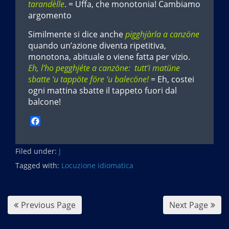
tarandèlle
. = Uffa, che monotonia! Cambiamo
argomento
Similmente si dice anche
pigghjàrla a canzöne
quando un’azione diventa ripetitiva,
monotona, abituale o viene fatta per vizio.
Eh, l’ho pegghjéte a canzöne: tutt’i matüne
sbatte ‘u tappöte före ‘u balecöne!
= Eh, costei
ogni mattina sbatte il tappeto fuori dal
balcone!
F
a
c
Filed under:
e
J
b
Tagged with:
Locuzione idiomatica
o
o
k
Previous Page
Next Page