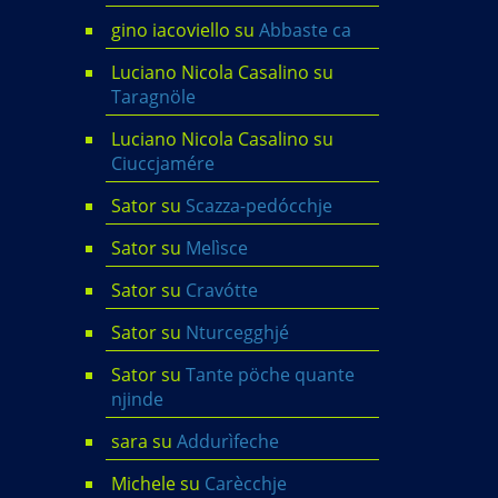
gino iacoviello
su
Abbaste ca
Luciano Nicola Casalino
su
Taragnöle
Luciano Nicola Casalino
su
Ciuccjamére
Sator
su
Scazza-pedócchje
Sator
su
Melìsce
Sator
su
Cravótte
Sator
su
Nturcegghjé
Sator
su
Tante pöche quante
njinde
sara
su
Addurìfeche
Michele
su
Carècchje