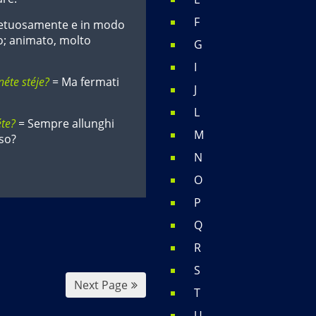
F
mpetuosamente e in modo
to; animato, molto
G
I
néte stéje?
= Ma fermati
J
L
éte?
= Sempre allunghi
M
so?
N
O
P
Q
R
S
Next Page
T
U