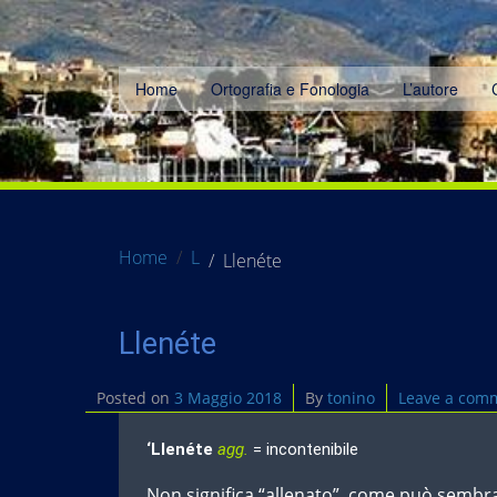
Home
Ortografia e Fonologia
L’autore
Home
L
Llenéte
Llenéte
Posted on
3 Maggio 2018
By
tonino
Leave a com
‘Llenéte
agg.
= incontenibile
Non significa “allenato”, come può sembr