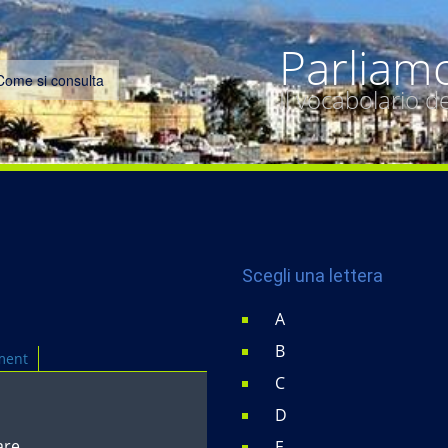
Parliam
Come si consulta
Il vocabolario 
Scegli una lettera
A
B
ment
C
D
are.
E