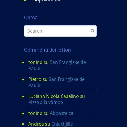
Cerca
Commenti dei lettori
tonino
su
San Frangìske de
Paule
Pietro
su
San Frangìske de
Paule
Luciano Nicola Casalino
su
Pìzze alla vàmbe
tonino
su
Abbaste ca
Andrea
su
Chiachjille