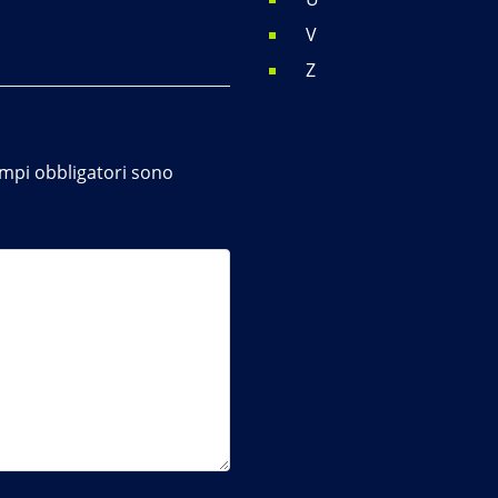
V
Z
ampi obbligatori sono