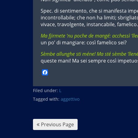
Spec. di sentimento, che si manifesta i
incontrollabile; che non ha limiti; sbriglia
vivace, travolgente, instancabile, famelico.
Ma fjirmete ‘nu poche de mangé: acchessì ‘lle
un po’ di mangiare: così famelico sei?
Sèmbe allunghe sti méne! Ma sté sèmbe ‘llen
queste mani! Ma sei sempre così impetuo
F
a
c
Filed under:
e
L
b
Tagged with:
aggettivo
o
o
k
Previous Page