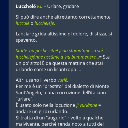
Lucchelé
v.i.
= Urlare, gridare
Si può dire anche altrettanto correttamente
lucculé
o
luccheléje.
Lanciare grida altissime di dolore, di stizza, si
spavento.
Stàtte ‘nu pöche cìtte! Jì da stamatüne ca sté
lucchelejànne accüme a ‘nu bummenére…
= Sta
un po’ zitto! ­È da questa mattina che stai
urlando come un licantropo….
Altri usano il verbo
vurlé
.
Per me è un “prestito” del dialetto di Monte
Sant’Angelo, o una corruzione dell’italiano
“urlare”.
È usato solo nella locuzione
jì vurlànne
=
andare (in giro) urlando.
Si tratta di un “augurio” rivolto a qualche
malvivente, perché renda noto a tutti dei