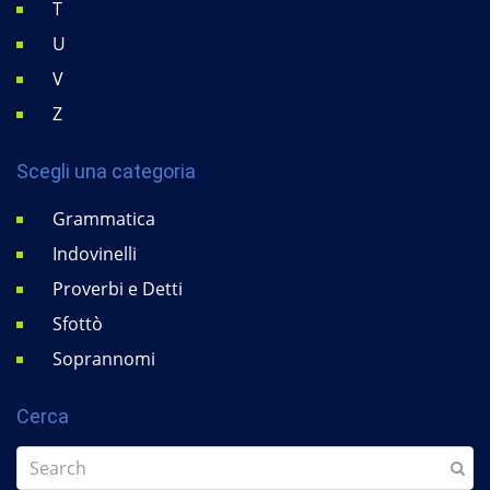
T
U
V
Z
Scegli una categoria
Grammatica
Indovinelli
Proverbi e Detti
Sfottò
Soprannomi
Cerca