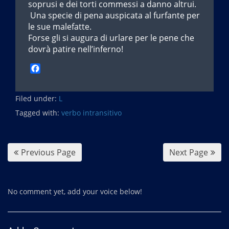
soprusi e dei torti commessi a danno altrui.
Una specie di pena auspicata al furfante per
le sue malefatte.
Forse gli si augura di urlare per le pene che
dovrà patire nell’inferno!
F
a
c
Filed under:
e
L
b
Tagged with:
verbo intransitivo
o
o
k
Previous Page
Next Page
No comment yet, add your voice below!