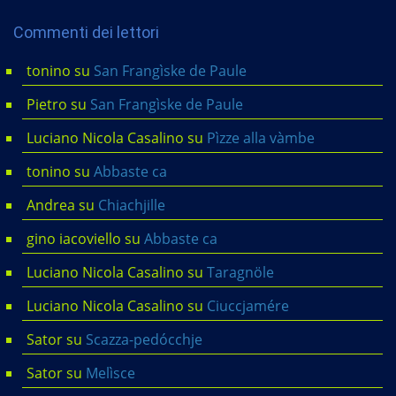
Commenti dei lettori
tonino
su
San Frangìske de Paule
Pietro
su
San Frangìske de Paule
Luciano Nicola Casalino
su
Pìzze alla vàmbe
tonino
su
Abbaste ca
Andrea
su
Chiachjille
gino iacoviello
su
Abbaste ca
Luciano Nicola Casalino
su
Taragnöle
Luciano Nicola Casalino
su
Ciuccjamére
Sator
su
Scazza-pedócchje
Sator
su
Melìsce