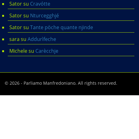
Sator
su
Cravótte
Sator
su
Nturcegghjé
Sator
su
Tante pöche quante njinde
sara
su
Addurìfeche
Michele
su
Carècchje
© 2026 - Parliamo Manfredoniano. All rights reserved.