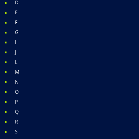
D
E
F
G
I
J
L
M
N
O
P
Q
R
S