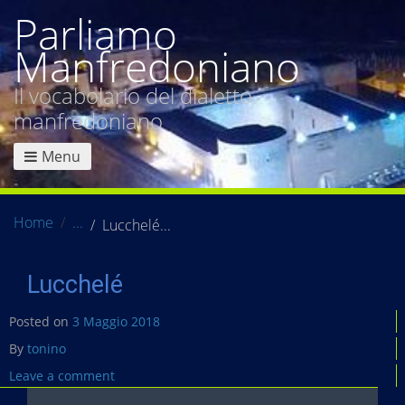
Parliamo
Manfredoniano
Il vocabolario del dialetto
manfredoniano
Menu
Home
Lucchelé
Lucchelé
Posted on
3 Maggio 2018
By
tonino
Leave a comment