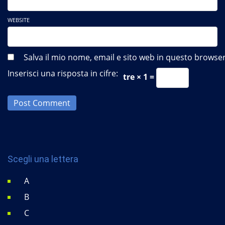
WEBSITE
Salva il mio nome, email e sito web in questo brows
Inserisci una risposta in cifre:
tre × 1 =
Post Comment
Scegli una lettera
A
B
C