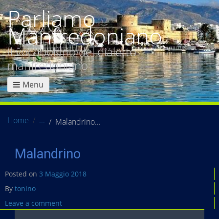
Parliamo
Manfredoniano
Il vocabolario del dialetto
manfredoniano
Menu
Home
Malandrino
Malandrino
Posted on
3 Maggio 2018
By
tonino
Leave a comment