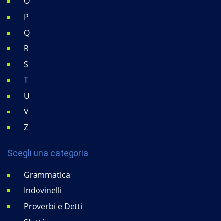
O
P
Q
R
S
T
U
V
Z
Scegli una categoria
Grammatica
Indovinelli
Proverbi e Detti