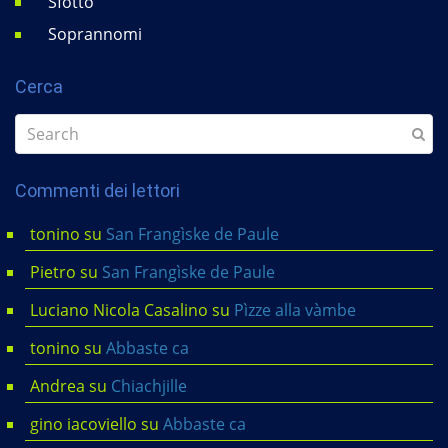
Sfottò
Soprannomi
Cerca
Commenti dei lettori
tonino
su
San Frangìske de Paule
Pietro
su
San Frangìske de Paule
Luciano Nicola Casalino
su
Pìzze alla vàmbe
tonino
su
Abbaste ca
Andrea
su
Chiachjille
gino iacoviello
su
Abbaste ca