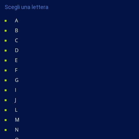
Scegli una lettera
A
B
C
D
E
F
G
I
J
L
M
N