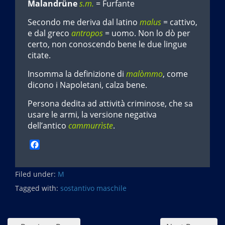
Malandrüne
s.m.
= Furfante
Secondo me deriva dal latino
malus
= cattivo,
e dal greco
antropos
= uomo. Non lo dò per
certo, non conoscendo bene le due lingue
citate.
Insomma la definizione di
malòmmo
, come
dicono i Napoletani, calza bene.
Persona dedita ad attività criminose, che sa
usare le armi, la versione negativa
dell’antico
cammurrìste
.
F
a
c
Filed under:
e
M
b
Tagged with:
sostantivo maschile
o
o
k