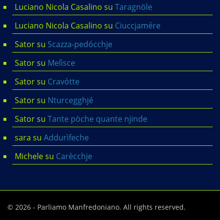
Luciano Nicola Casalino
su
Taragnöle
Luciano Nicola Casalino
su
Ciuccjamére
Sator
su
Scazza-pedócchje
Sator
su
Melìsce
Sator
su
Cravótte
Sator
su
Nturcegghjé
Sator
su
Tante pöche quante njinde
sara
su
Addurìfeche
Michele
su
Carècchje
© 2026 - Parliamo Manfredoniano. All rights reserved.