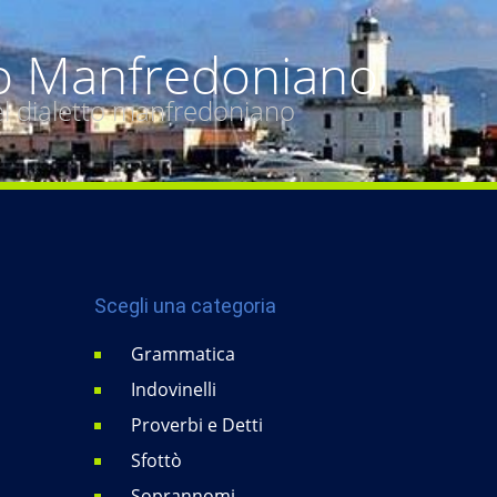
o Manfredoniano
del dialetto manfredoniano
Scegli una categoria
Grammatica
Indovinelli
Proverbi e Detti
Sfottò
Soprannomi