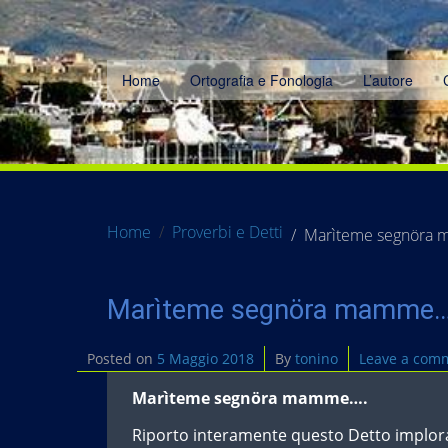
Home
Ortografia e Fonologia
L’autore
Home
Proverbi e Detti
Marìteme segnöra
Marìteme segnöra mamme…
Posted on
5 Maggio 2018
By
tonino
Leave a com
Marìteme segnöra mamme….
Riporto interamente questo Detto implora