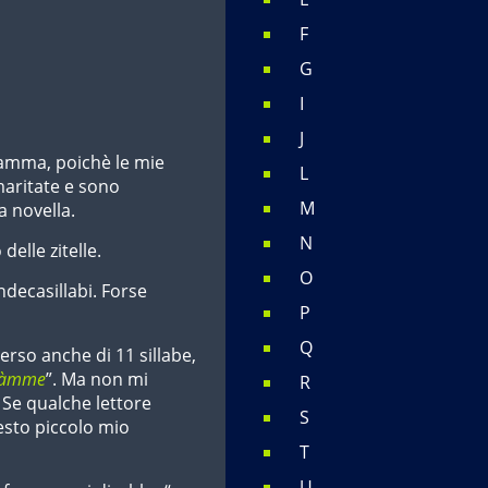
F
G
I
J
mamma, poichè le mie
L
maritate e sono
M
 novella.
N
delle zitelle.
O
endecasillabi. Forse
P
Q
erso anche di 11 sillabe,
 màmme
”. Ma non mi
R
 Se qualche lettore
S
uesto piccolo mio
T
U