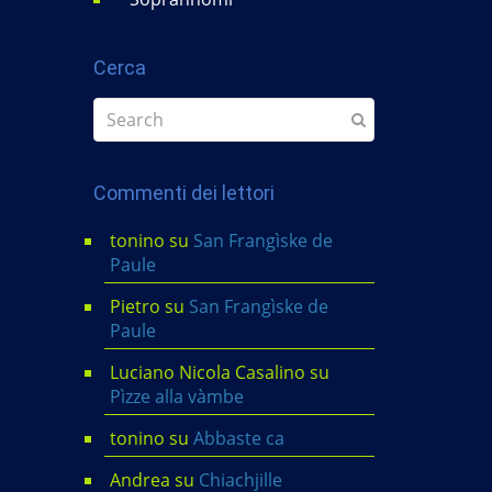
Cerca
Commenti dei lettori
tonino
su
San Frangìske de
Paule
Pietro
su
San Frangìske de
Paule
Luciano Nicola Casalino
su
Pìzze alla vàmbe
tonino
su
Abbaste ca
Andrea
su
Chiachjille