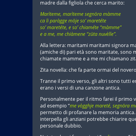
madre dalla figliola che cerca marito:
Marìteme, marìteme segnöra màmme
ca li paràgge möje so’ maretéte
so’ maretéte, e so’ chiaméte “màmme”
e a me, me chiàmene “züta nuvèlle”.
Alla lettera: maritami maritami signora 
(amiche di) pari età sono maritate, sono 
chiamate mamme e a me mi chiamano zita
Zita novella: che fa parte ormai del novero 
Tranne il primo verso, gli altri sono tutti 
erano i versi di una canzone antica.
Personalmente per il ritmo farei il primo v
ad esempio “
me vògghje mareté, segnöra
permetto di profanare la memoria antica.
interpella gli anziani potrebbe chiarire q
personale dubbio.