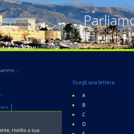
Parliam
Come si consulta
Il vocabolario 
 mamme….
Scegli una lettera
.
A
B
ment
C
D
nte, rivolto a sua
E