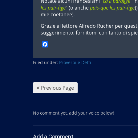
Notate alcuni francesismi “
ca li paragge
” i
les pair-âge
” (o anche
puis-que les pair-âge
)
mie coetanee).
Grazie al lettore Alfredo Rucher per quest
suggerimento, fornitomi con tanto di spie
F
a
c
Filed under:
e
Proverbi e Detti
b
o
o
k
Previous Page
No comment yet, add your voice below!
Add a Comment