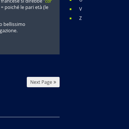
n francese si direbbe “
car
) = poiché le pari età (le
V
Z
o bellissimo
gazione.
Next Page