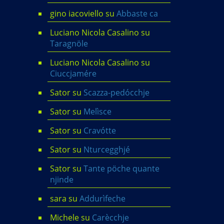
gino iacoviello
su
Abbaste ca
Luciano Nicola Casalino
su
Taragnöle
Luciano Nicola Casalino
su
Ciuccjamére
Sator
su
Scazza-pedócchje
Sator
su
Melìsce
Sator
su
Cravótte
Sator
su
Nturcegghjé
Sator
su
Tante pöche quante
njinde
sara
su
Addurìfeche
Michele
su
Carècchje