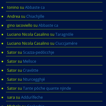
tonino
su
Abbaste ca
Andrea
su
Chiachjille
gino iacoviello
su
Abbaste ca
Luciano Nicola Casalino
su
Taragnöle
Luciano Nicola Casalino
su
Ciuccjamére
Sator
su
Scazza-pedócchje
Sator
su
Melìsce
Sator
su
Cravótte
Sator
su
Nturcegghjé
Sator
su
Tante pöche quante njinde
sara
su
Addurìfeche