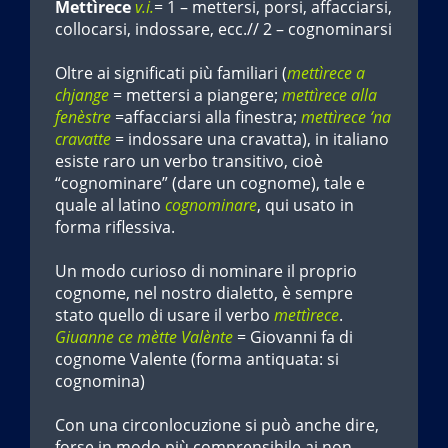
Mettìrece
v.i.
= 1 – mettersi, porsi, affacciarsi,
collocarsi, indossare, ecc.// 2 – cognominarsi
Oltre ai significati più familiari (
mettìrece a
chjange
= mettersi a piangere;
mettìrece alla
fenèstre
=affacciarsi alla finestra;
mettìrece ‘na
cravatte
= indossare una cravatta), in italiano
esiste raro un verbo transitivo, cioè
“cognominare” (dare un cognome), tale e
quale al latino
cognominare
, qui usato in
forma riflessiva.
Un modo curioso di nominare il proprio
cognome, nel nostro dialetto, è sempre
stato quello di usare il verbo
mettìrece
.
Giuanne ce mètte Valènte
= Giovanni fa di
cognome Valente (forma antiquata: si
cognomina)
Con una circonlocuzione si può anche dire,
forse in modo più comprensibile ai non