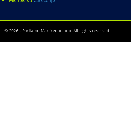
Michele
su
Carècchje
© 2026 - Parliamo Manfredoniano. All rights reserved.