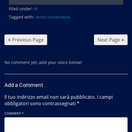
c
Filed under:
e
M
b
Tagged with:
verbo intransitivo
o
o
k
Previous Page
Next Page
No comment yet, add your voice below!
Add a Comment
Il tuo indirizzo email non sarà pubblicato.
I campi
obbligatori sono contrassegnati
*
COMMENT *