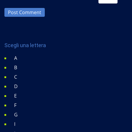
Post Comment
Scegli una lettera
A
B
C
D
E
F
G
I