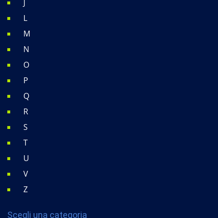
J
L
M
N
O
P
Q
R
S
T
U
V
Z
Scegli una categoria