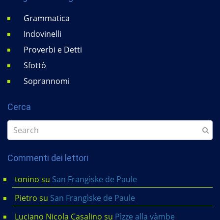
Grammatica
Indovinelli
Proverbi e Detti
Sfottò
Soprannomi
Cerca
Commenti dei lettori
tonino
su
San Frangìske de Paule
Pietro
su
San Frangìske de Paule
Luciano Nicola Casalino
su
Pìzze alla vàmbe