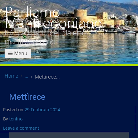
Parliamo
Manfredoniano
Il vocabolario del dialetto
manfredoniano
Menu
Home
Mettìrece
Mettìrece
Posted on
29 Febbraio 2024
By
tonino
Leave a comment