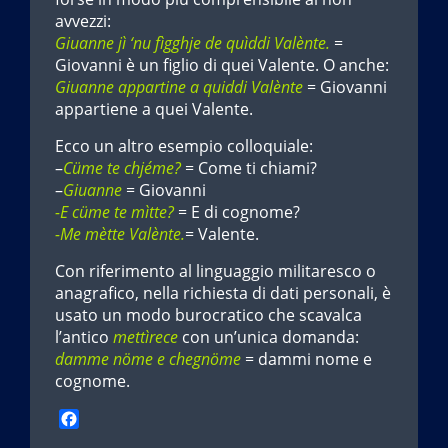
avvezzi:
Giuanne jì ‘nu fìgghje de quìddi Valènte.
=
Giovanni è un figlio di quei Valente. O anche:
Giuanne appartine a quiddi Valènte
= Giovanni
appartiene a quei Valente.
Ecco un altro esempio colloquiale:
–
Cüme te chjéme?
= Come ti chiami?
–
Giuanne
= Giovanni
-E cüme te mìtte?
= E di cognome?
-Me mètte Valènte.
= Valente.
Con riferimento al linguaggio militaresco o
anagrafico, nella richiesta di dati personali, è
usato un modo burocratico che scavalca
l’antico
mettìrece
con un’unica domanda:
damme nöme e chegnöme
= dammi nome e
cognome.
F
a