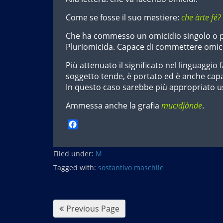
Come se fosse il suo mestiere:
che àrte fé
Che ha commesso un omicidio singolo o p
Pluriomicida. Capace di commettere omici
Più attenuato il significato nel linguaggio f
soggetto tende, è portato ed è anche capa
In questo caso sarebbe più appropriato 
Ammessa anche la grafia
mucidjànde
.
F
a
c
Filed under:
e
M
b
Tagged with:
sostantivo maschile
o
o
k
Previous Page