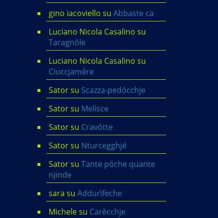
gino iacoviello
su
Abbaste ca
Luciano Nicola Casalino
su
Taragnöle
Luciano Nicola Casalino
su
Ciuccjamére
Sator
su
Scazza-pedócchje
Sator
su
Melìsce
Sator
su
Cravótte
Sator
su
Nturcegghjé
Sator
su
Tante pöche quante
njinde
sara
su
Addurìfeche
Michele
su
Carècchje