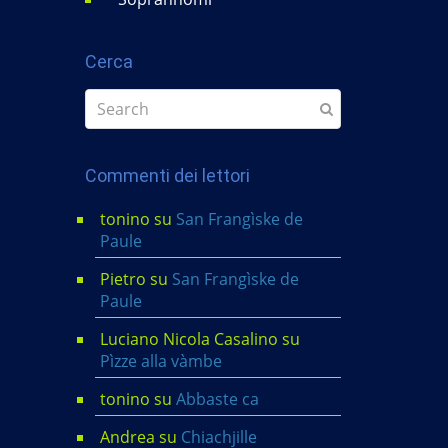
Cerca
Commenti dei lettori
tonino
su
San Frangìske de
Paule
Pietro
su
San Frangìske de
Paule
Luciano Nicola Casalino
su
Pìzze alla vàmbe
tonino
su
Abbaste ca
Andrea
su
Chiachjille