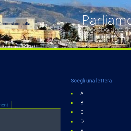
Parliam
Come si consulta
Il vocabolario 
Scegli una lettera
A
B
ment
C
D
E