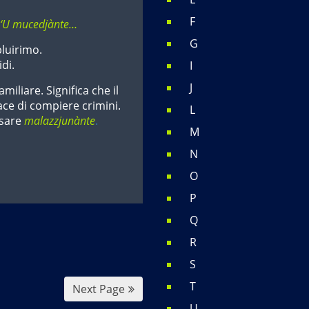
F
? ‘U mucedjànte…
G
luirimo.
di.
I
J
amiliare. Significa che il
ce di compiere crimini.
L
usare
malazzjunànte
.
M
N
O
P
Q
R
S
T
Next Page
U