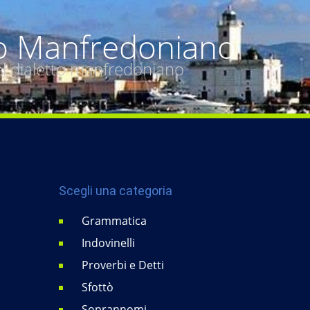
o Manfredoniano
del dialetto manfredoniano
Scegli una categoria
Grammatica
Indovinelli
Proverbi e Detti
Sfottò
Soprannomi