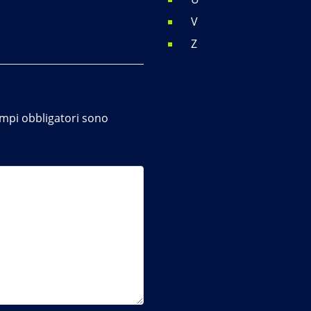
V
Z
ampi obbligatori sono