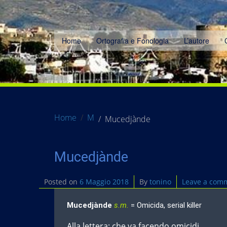
Home
Ortografia e Fonologia
L’autore
Home
M
Mucedjànde
Mucedjànde
Posted on
6 Maggio 2018
By
tonino
Leave a com
Mucedjànde
s.m.
= Omicida, serial killer
Alla lettera: che va facendo omicidi.